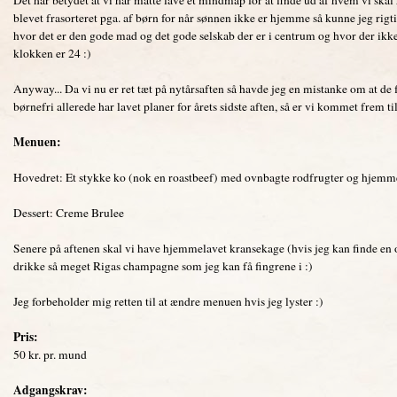
blevet frasorteret pga. af børn for når sønnen ikke er hjemme så kunne jeg rig
hvor det er den gode mad og det gode selskab der er i centrum og hvor der ikk
klokken er 24 :)
Anyway... Da vi nu er ret tæt på nytårsaften så havde jeg en mistanke om at de 
børnefri allerede har lavet planer for årets sidste aften, så er vi kommet frem 
Menuen:
Hovedret: Et stykke ko (nok en roastbeef) med ovnbagte rodfrugter og hjemm
Dessert: Creme Brulee
Senere på aftenen skal vi have hjemmelavet kransekage (hvis jeg kan finde en op
drikke så meget Rigas champagne som jeg kan få fingrene i :)
Jeg forbeholder mig retten til at ændre menuen hvis jeg lyster :)
Pris:
50 kr. pr. mund
Adgangskrav: