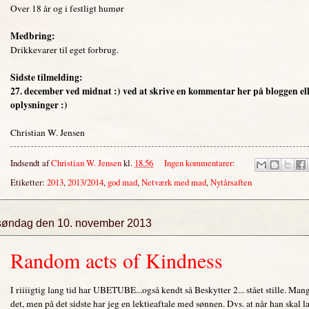
Over 18 år og i festligt humør
Medbring:
Drikkevarer til eget forbrug.
Sidste tilmelding:
27. december ved midnat :) ved at skrive en kommentar her på bloggen ell
oplysninger :)
Christian W. Jensen
Indsendt af
Christian W. Jensen
kl.
18.56
Ingen kommentarer:
Etiketter:
2013
,
2013/2014
,
god mad
,
Netværk med mad
,
Nytårsaften
søndag den 10. november 2013
Random acts of Kindness
I riiiigtig lang tid har UBETUBE...også kendt så Beskytter 2... stået stille. Ma
det, men på det sidste har jeg en lektieaftale med sønnen. Dvs. at når han skal l