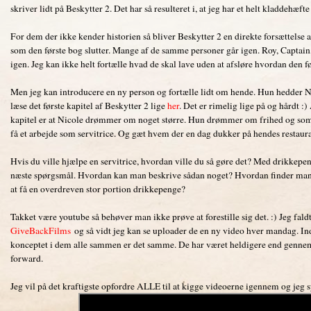
skriver lidt på Beskytter 2. Det har så resulteret i, at jeg har et helt kladdehæfte
For dem der ikke kender historien så bliver Beskytter 2 en direkte forsættels
som den første bog slutter. Mange af de samme personer går igen. Roy, Capt
igen. Jeg kan ikke helt fortælle hvad de skal lave uden at afsløre hvordan den fø
Men jeg kan introducere en ny person og fortælle lidt om hende. Hun hedder Nic
læse det første kapitel af Beskytter 2 lige
her
. Det er rimelig lige på og hårdt :
kapitel er at Nicole drømmer om noget større. Hun drømmer om frihed og som et
få et arbejde som servitrice. Og gæt hvem der en dag dukker på hendes restaur
Hvis du ville hjælpe en servitrice, hvordan ville du så gøre det? Med drikke
næste spørgsmål. Hvordan kan man beskrive sådan noget? Hvordan finder man u
at få en overdreven stor portion drikkepenge?
Takket være youtube så behøver man ikke prøve at forestille sig det. :) Jeg fal
GiveBackFilms
og så vidt jeg kan se uploader de en ny video hver mandag. Ind
konceptet i dem alle sammen er det samme. De har været heldigere end gennemsni
forward.
Jeg vil på det kraftigste opfordre ALLE til at kigge videoerne igennem og jeg 