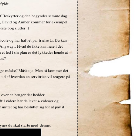
 fyldt.
e af Beskytter og den begynder samme dag
ain, David og Amber kommer for eksempel
rste bog slutter :)
ole og har haft et par trælse år. Du kan
) Anyway... Hvad du ikke kan læse i det
 led i sin plan er det lykkedes hende at
ant?
penge måske? Måske ja. Men så kommer det
d af hvordan en servitrice vil reagere på
dt over en bruger der hedder
til videre har de lavet 4 videoer og
ttet og har besluttet sig for at pay it
synes du skal starte med denne.