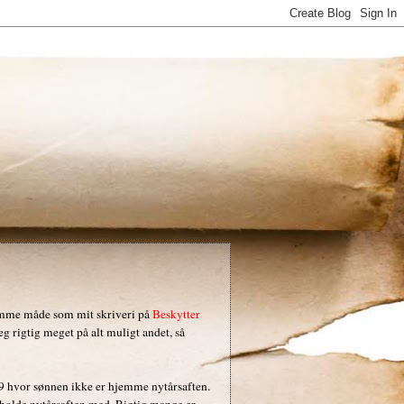
 samme måde som mit skriveri på
Beskytter
g rigtig meget på alt muligt andet, så
09 hvor sønnen ikke er hjemme nytårsaften.
l holde nytårsaften med. Rigtig mange er