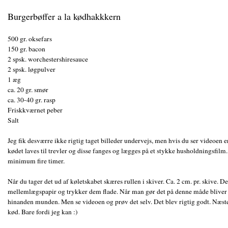
Burgerbøffer a la kødhakkkern
500 gr. oksefars
150 gr. bacon
2 spsk. worchestershiresauce
2 spsk. løgpulver
1 æg
ca. 20 gr. smør
ca. 30-40 gr. rasp
Friskkværnet peber
Salt
Jeg fik desværre ikke rigtig taget billeder undervejs, men hvis du ser videoen er
kødet laves til trevler og disse fanges og lægges på et stykke husholdningsfilm
minimum fire timer.
Når du tager det ud af køletskabet skæres rullen i skiver. Ca. 2 cm. pr. skive.
mellemlægspapir og trykker dem flade. Når man gør det på denne måde bliver k
hinanden munden. Men se videoen og prøv det selv. Det blev rigtig godt. Næste
kød. Bare fordi jeg kan :)