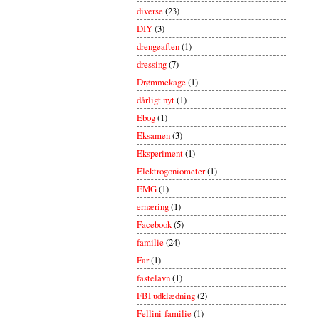
diverse
(23)
DIY
(3)
drengeaften
(1)
dressing
(7)
Drømmekage
(1)
dårligt nyt
(1)
Ebog
(1)
Eksamen
(3)
Eksperiment
(1)
Elektrogoniometer
(1)
EMG
(1)
ernæring
(1)
Facebook
(5)
familie
(24)
Far
(1)
fastelavn
(1)
FBI udklædning
(2)
Fellini-familie
(1)