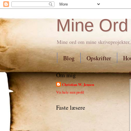
Mine Ord
Mine ord om mine skriveprojekter,
Blog
Opskrifter
Hou
Om mig
Christian W. Jensen
Vis hele min profil
Faste læsere