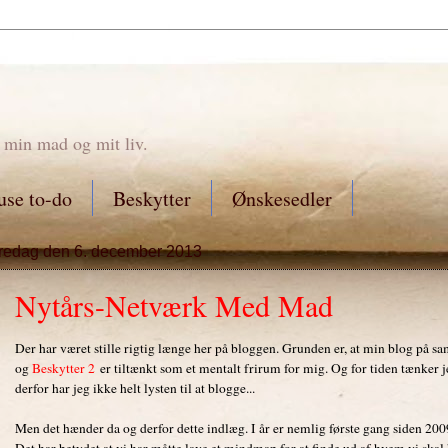
 min mad og mit liv.
se to-do
Beskytter
Ønskesedler
fredag den 6. december 2013
Nytårs-Netværk Med Mad
Der har været stille rigtig længe her på bloggen. Grunden er, at min blog på
og
Beskytter 2
er tiltænkt som et mentalt frirum for mig. Og for tiden tænker je
derfor har jeg ikke helt lysten til at blogge...
Men det hænder da og derfor dette indlæg. I år er nemlig første gang siden 20
Det har betydet at vi har måtte lave et mindmap for at finde ud af hvem vi ska