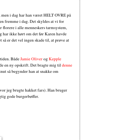
et, men i dag har han været HELT OVRE på
en fremme i dag. Det skyldes at vi for
r florere i alle menneskers tarmsystem,
g har ikke hørt om det før Karen havde
 så er det vel ingen skade til, at prøve at
r tiden. Både
Jamie Oliver
og
Kepple
de en ny opskrift. Det bragte mig til
denne
inut så begynder han at snakke om
vor jeg brugte hakket fars). Han bruger
igtig gode burgerbøffer.