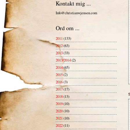
Kontakt mig ...
Info@christianwjensen.com
Ord om ...
2011
(133)
2012
(63)
2013
(33)
2013/2014
(2)
2014
(65)
2015
(2)
2016
(3)
2017
(17)
2018
(13)
2019
(10)
2020
(10)
2021
(10)
2022
(11)