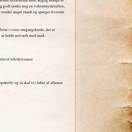
tig godt tænke mig en voksennytårsaften,
e render unger rundt og spørger hvornår
fleste i vores omgangskreds, der er
til at holde netværk med mad.
elavet whiskeysauce
skrift) og så skal vi i løbet af aftenen