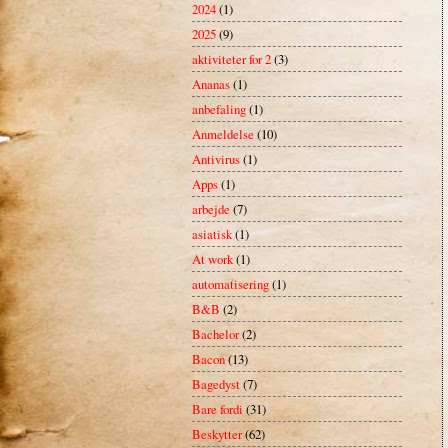
2024
(1)
2025
(9)
aktiviteter for 2
(3)
Ananas
(1)
anbefaling
(1)
Anmeldelse
(10)
Antivirus
(1)
Apps
(1)
arbejde
(7)
asiatisk
(1)
At work
(1)
automatisering
(1)
B&B
(2)
Bachelor
(2)
Bacon
(13)
Bagedyst
(7)
Bare fordi
(31)
Beskytter
(62)