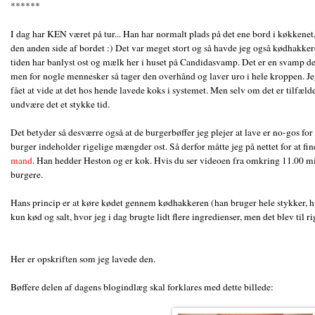
******
I dag har KEN været på tur... Han har normalt plads på det ene bord i køkken
den anden side af bordet :) Det var meget stort og så havde jeg også kødhakker
tiden har banlyst ost og mælk her i huset på Candidasvamp. Det er en svamp de
men for nogle mennesker så tager den overhånd og laver uro i hele kroppen. Je
fået at vide at det hos hende lavede koks i systemet. Men selv om det er tilfældet
undvære det et stykke tid.
Det betyder så desværre også at de burgerbøffer jeg plejer at lave er no-gos fo
burger indeholder rigelige mængder ost. Så derfor måtte jeg på nettet for at fin
mand
. Han hedder Heston og er kok. Hvis du ser videoen fra omkring 11.00 m
burgere.
Hans princip er at køre kødet gennem kødhakkeren (han bruger hele stykker, h
kun kød og salt, hvor jeg i dag brugte lidt flere ingredienser, men det blev til r
Her er opskriften som jeg lavede den.
Bøffere delen af dagens blogindlæg skal forklares med dette billede: