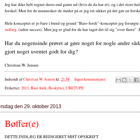
Jeg har ikke helt regnet deres end game ud (hvis de da har et), og i det store 
forskel. Men for de mennesker de støder på er jeg ret sikker på det gør en forske
Hele konceptet er jo bare i bund og grund "Bare-fordi"-konceptet jeg forsøgte
indlæg
. (uden succes). Men jeg er glad for de har taget det til sig "over there" 
Har du nogensinde prøvet at gøre noget for nogle andre såda
gjort noget uventet godt for dig?
Christian W. Jensen
Indsendt af
Christian W. Jensen
kl.
21.58
Ingen kommentarer:
Etiketter:
2013
,
Bare fordi
,
Beskytter
,
UBETUPE
tirsdag den 29. oktober 2013
Bøffer(e)
DETTE INDLÆG ER REDIGERET MHT OPSKRIFT