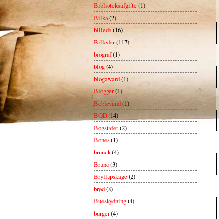
Biblioteksafgifte
(1)
Bilka
(2)
billede
(16)
Billeder
(117)
biograf
(1)
blog
(4)
blogaward
(1)
Blogger
(1)
Boblevand
(1)
BOD
(14)
Bogstafet
(2)
Bones
(1)
brunch
(4)
Bruno
(3)
Bryllupskage
(2)
brød
(8)
Bueskydning
(4)
burger
(4)