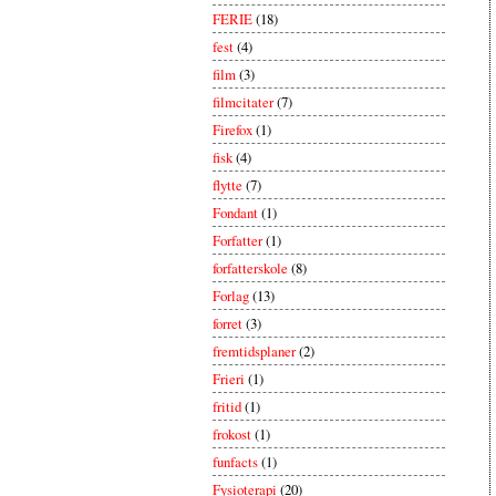
FERIE
(18)
fest
(4)
film
(3)
filmcitater
(7)
Firefox
(1)
fisk
(4)
flytte
(7)
Fondant
(1)
Forfatter
(1)
forfatterskole
(8)
Forlag
(13)
forret
(3)
fremtidsplaner
(2)
Frieri
(1)
fritid
(1)
frokost
(1)
funfacts
(1)
Fysioterapi
(20)