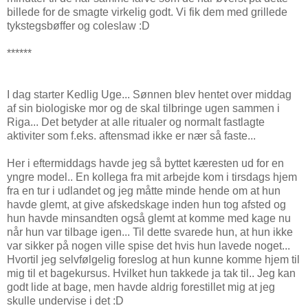
billede for de smagte virkelig godt. Vi fik dem med grillede
tykstegsbøffer og coleslaw :D
******
I dag starter Kedlig Uge... Sønnen blev hentet over middag
af sin biologiske mor og de skal tilbringe ugen sammen i
Riga... Det betyder at alle ritualer og normalt fastlagte
aktiviter som f.eks. aftensmad ikke er nær så faste...
Her i eftermiddags havde jeg så byttet kæresten ud for en
yngre model.. En kollega fra mit arbejde kom i tirsdags hjem
fra en tur i udlandet og jeg måtte minde hende om at hun
havde glemt, at give afskedskage inden hun tog afsted og
hun havde minsandten også glemt at komme med kage nu
når hun var tilbage igen... Til dette svarede hun, at hun ikke
var sikker på nogen ville spise det hvis hun lavede noget...
Hvortil jeg selvfølgelig foreslog at hun kunne komme hjem til
mig til et bagekursus. Hvilket hun takkede ja tak til.. Jeg kan
godt lide at bage, men havde aldrig forestillet mig at jeg
skulle undervise i det :D