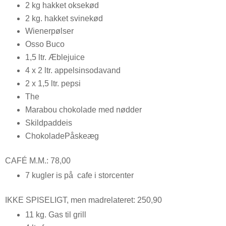
2 kg hakket oksekød
2 kg. hakket svinekød
Wienerpølser
Osso Buco
1,5 ltr. Æblejuice
4 x 2 ltr. appelsinsodavand
2 x 1,5 ltr. pepsi
The
Marabou chokolade med nødder
Skildpaddeis
ChokoladePåskeæg
CAFÉ M.M.: 78,00
7 kugler is på cafe i storcenter
IKKE SPISELIGT, men madrelateret: 250,90
11 kg. Gas til grill