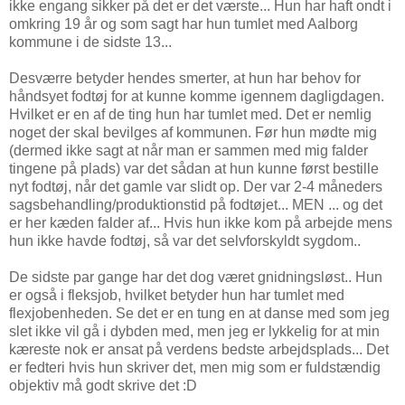
ikke engang sikker på det er det værste... Hun har haft ondt i
omkring 19 år og som sagt har hun tumlet med Aalborg
kommune i de sidste 13...
Desværre betyder hendes smerter, at hun har behov for
håndsyet fodtøj for at kunne komme igennem dagligdagen.
Hvilket er en af de ting hun har tumlet med. Det er nemlig
noget der skal bevilges af kommunen. Før hun mødte mig
(dermed ikke sagt at når man er sammen med mig falder
tingene på plads) var det sådan at hun kunne først bestille
nyt fodtøj, når det gamle var slidt op. Der var 2-4 måneders
sagsbehandling/produktionstid på fodtøjet... MEN ... og det
er her kæden falder af... Hvis hun ikke kom på arbejde mens
hun ikke havde fodtøj, så var det selvforskyldt sygdom..
De sidste par gange har det dog været gnidningsløst.. Hun
er også i fleksjob, hvilket betyder hun har tumlet med
flexjobenheden. Se det er en tung en at danse med som jeg
slet ikke vil gå i dybden med, men jeg er lykkelig for at min
kæreste nok er ansat på verdens bedste arbejdsplads... Det
er fedteri hvis hun skriver det, men mig som er fuldstændig
objektiv må godt skrive det :D