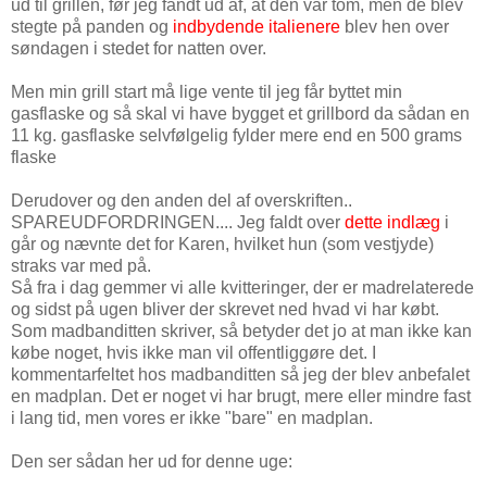
ud til grillen, før jeg fandt ud af, at den var tom, men de blev
stegte på panden og
indbydende italienere
blev hen over
søndagen i stedet for natten over.
Men min grill start må lige vente til jeg får byttet min
gasflaske og så skal vi have bygget et grillbord da sådan en
11 kg. gasflaske selvfølgelig fylder mere end en 500 grams
flaske
Derudover og den anden del af overskriften..
SPAREUDFORDRINGEN.... Jeg faldt over
dette indlæg
i
går og nævnte det for Karen, hvilket hun (som vestjyde)
straks var med på.
Så fra i dag gemmer vi alle kvitteringer, der er madrelaterede
og sidst på ugen bliver der skrevet ned hvad vi har købt.
Som madbanditten skriver, så betyder det jo at man ikke kan
købe noget, hvis ikke man vil offentliggøre det. I
kommentarfeltet hos madbanditten så jeg der blev anbefalet
en madplan. Det er noget vi har brugt, mere eller mindre fast
i lang tid, men vores er ikke "bare" en madplan.
Den ser sådan her ud for denne uge: