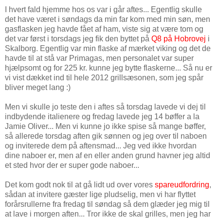
I hvert fald hjemme hos os var i går aftes... Egentlig skulle
det have været i søndags da min far kom med min søn, men
gasflasken jeg havde fået af ham, viste sig at være tom og
det var først i torsdags jeg fik den byttet på
Q8 på Hobrovej
i
Skalborg. Egentlig var min flaske af mærket viking og det de
havde til at stå var Primagas, men personalet var super
hjælpsomt og for 225 kr. kunne jeg bytte flaskerne... Så nu er
vi vist dækket ind til hele 2012 grillsæsonen, som jeg spår
bliver meget lang :)
Men vi skulle jo teste den i aftes så torsdag lavede vi dej til
indbydende italienere og fredag lavede jeg 14 bøffer a la
Jamie Oliver... Men vi kunne jo ikke spise så mange bøffer,
så allerede torsdag aften gik sønnen og jeg over til naboen
og inviterede dem på aftensmad... Jeg ved ikke hvordan
dine naboer er, men af en eller anden grund havner jeg altid
et sted hvor der er super gode naboer...
Det kom godt nok til at gå lidt ud over vores
spareudfordring
,
sådan at invitere gæster lige pludselig, men vi har flyttet
forårsrullerne fra fredag til søndag så dem glæder jeg mig til
at lave i morgen aften... Tror ikke de skal grilles, men jeg har