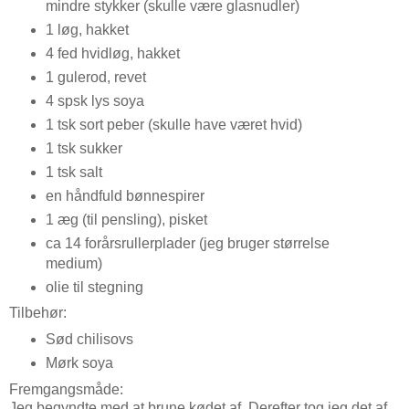
mindre stykker (skulle være glasnudler)
1 løg, hakket
4 fed hvidløg, hakket
1 gulerod, revet
4 spsk lys soya
1 tsk sort peber (skulle have været hvid)
1 tsk sukker
1 tsk salt
en håndfuld bønnespirer
1 æg (til pensling), pisket
ca 14 forårsrullerplader (jeg bruger størrelse
medium)
olie til stegning
Tilbehør:
Sød chilisovs
Mørk soya
Fremgangsmåde:
Jeg begyndte med at brune kødet af. Derefter tog jeg det af