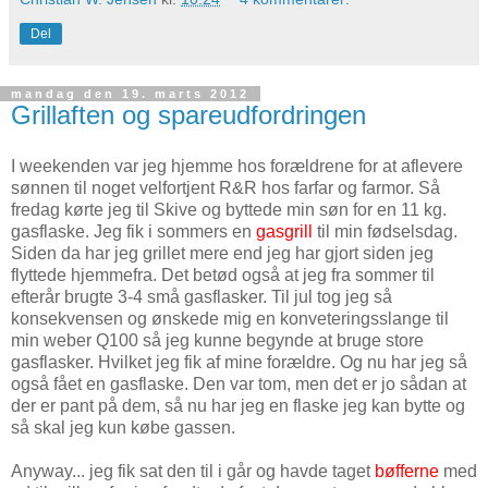
Del
mandag den 19. marts 2012
Grillaften og spareudfordringen
I weekenden var jeg hjemme hos forældrene for at aflevere
sønnen til noget velfortjent R&R hos farfar og farmor. Så
fredag kørte jeg til Skive og byttede min søn for en 11 kg.
gasflaske. Jeg fik i sommers en
gasgrill
til min fødselsdag.
Siden da har jeg grillet mere end jeg har gjort siden jeg
flyttede hjemmefra. Det betød også at jeg fra sommer til
efterår brugte 3-4 små gasflasker. Til jul tog jeg så
konsekvensen og ønskede mig en konveteringsslange til
min weber Q100 så jeg kunne begynde at bruge store
gasflasker. Hvilket jeg fik af mine forældre. Og nu har jeg så
også fået en gasflaske. Den var tom, men det er jo sådan at
der er pant på dem, så nu har jeg en flaske jeg kan bytte og
så skal jeg kun købe gassen.
Anyway... jeg fik sat den til i går og havde taget
bøfferne
med