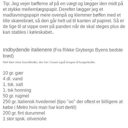
Tip: Jeg vejer bøfferne af på en vægt og lægger den midt på
et stykke mellemlægspapir. Derefter lægger jeg et
madlavningspapir mere ovenpå og klemmer bøffen med et
lille skærebræt, så den går helt ud til kanten af papiret. Så er
de lige til at vippe over på panden når de skal steges plus de
kan stables i køleskabet..
Indbydende italienere
(Fra Rikke Grybergs Byens bedste
brød)
Helt klart mine favoritboller, der her i huset også bruges til burgerboller.
10 gr. gær
4 dl. vand
1. tsk. salt
1. tsk honning
50 gr. rugmel
250 gr. italiensk hvedemel (tipo "oo" der oftest er billigere at
købe i Metro hvis man har kort dertil)
200 gr. fint durummel
1 stor spsk. olivenolie