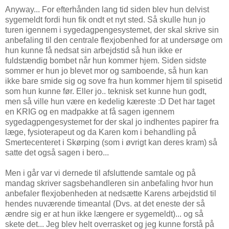
Anyway... For efterhånden lang tid siden blev hun delvist
sygemeldt fordi hun fik ondt et nyt sted. Så skulle hun jo
turen igennem i sygedagpengesystemet, der skal skrive sin
anbefaling til den centrale flexjobenhed for at undersøge om
hun kunne få nedsat sin arbejdstid så hun ikke er
fuldstændig bombet når hun kommer hjem. Siden sidste
sommer er hun jo blevet mor og samboende, så hun kan
ikke bare smide sig og sove fra hun kommer hjem til spisetid
som hun kunne før. Eller jo.. teknisk set kunne hun godt,
men så ville hun være en kedelig kæreste :D Det har taget
en KRIG og en madpakke at få sagen igennem
sygedagpengesystemet for der skal jo indhentes papirer fra
læge, fysioterapeut og da Karen kom i behandling på
Smertecenteret i Skørping (som i øvrigt kan deres kram) så
satte det også sagen i bero...
Men i går var vi dernede til afsluttende samtale og på
mandag skriver sagsbehandleren sin anbefaling hvor hun
anbefaler flexjobenheden at nedsætte Karens arbejdstid til
hendes nuværende timeantal (Dvs. at det eneste der så
ændre sig er at hun ikke længere er sygemeldt)... og så
skete det... Jeg blev helt overrasket og jeg kunne forstå på