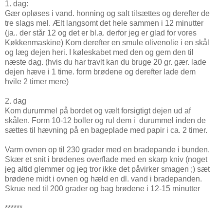
1. dag:
Gær opløses i vand. honning og salt tilsættes og derefter de
tre slags mel. Ælt langsomt det hele sammen i 12 minutter
(ja.. der står 12 og det er bl.a. derfor jeg er glad for vores
Køkkenmaskine) Kom derefter en smule olivenolie i en skål
og læg dejen heri. I køleskabet med den og gem den til
næste dag. (hvis du har travlt kan du bruge 20 gr. gær. lade
dejen hæve i 1 time. form brødene og derefter lade dem
hvile 2 timer mere)
2. dag
Kom durummel på bordet og vælt forsigtigt dejen ud af
skålen. Form 10-12 boller og rul dem i durummel inden de
sættes til hævning på en bageplade med papir i ca. 2 timer.
Varm ovnen op til 230 grader med en bradepande i bunden.
Skær et snit i brødenes overflade med en skarp kniv (noget
jeg altid glemmer og jeg tror ikke det påvirker smagen ;) sæt
brødene midt i ovnen og hæld en dl. vand i bradepanden.
Skrue ned til 200 grader og bag brødene i 12-15 minutter
******