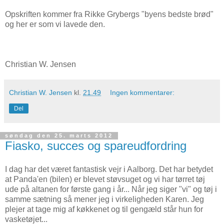
Opskriften kommer fra Rikke Grybergs "byens bedste brød"
og her er som vi lavede den.
Christian W. Jensen
Christian W. Jensen
kl.
21.49
Ingen kommentarer:
Del
søndag den 25. marts 2012
Fiasko, succes og spareudfordring
I dag har det været fantastisk vejr i Aalborg. Det har betydet
at Panda'en (bilen) er blevet støvsuget og vi har tørret tøj
ude på altanen for første gang i år... Når jeg siger "vi" og tøj i
samme sætning så mener jeg i virkeligheden Karen. Jeg
plejer at tage mig af køkkenet og til gengæld står hun for
vasketøjet...