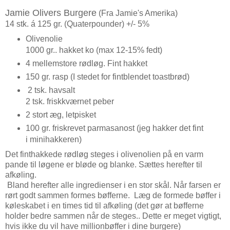
Jamie Olivers Burgere
(Fra Jamie's Amerika)
14 stk. á 125 gr. (Quaterpounder) +/- 5%
Olivenolie
1000 gr.. hakket ko (max 12-15% fedt)
4 mellemstore rødløg. Fint hakket
150 gr. rasp (I stedet for fintblendet toastbrød)
2 tsk. havsalt
2 tsk. friskkværnet peber
2 stort æg, letpisket
100 gr. friskrevet parmasanost (jeg hakker det fint
i minihakkeren)
Det finthakkede rødløg steges i olivenolien på en varm
pande til løgene er bløde og blanke. Sættes herefter til
afkøling.
Bland herefter alle ingredienser i en stor skål. Når farsen er
rørt godt sammen formes bøfferne. Læg de formede bøffer i
køleskabet i en times tid til afkøling (det gør at bøfferne
holder bedre sammen når de steges.. Dette er meget vigtigt,
hvis ikke du vil have millionbøffer i dine burgere)