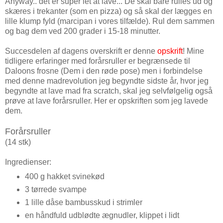
Anyway.. det er super let at lave... De skal bare rulles ud og
skæres i trekanter (som en pizza) og så skal der lægges en
lille klump fyld (marcipan i vores tilfælde). Rul dem sammen
og bag dem ved 200 grader i 15-18 minutter.
Succesdelen af dagens overskrift er denne
opskrift
! Mine
tidligere erfaringer med forårsruller er begrænsede til
Daloons frosne (Dem i den røde pose) men i forbindelse
med denne madrevolution jeg begyndte sidste år, hvor jeg
begyndte at lave mad fra scratch, skal jeg selvfølgelig også
prøve at lave forårsruller. Her er opskriften som jeg lavede
dem.
Forårsruller
(14 stk)
Ingredienser:
400 g hakket svinekød
3 tørrede svampe
1 lille dåse bambusskud i strimler
en håndfuld udblødte ægnudler, klippet i lidt