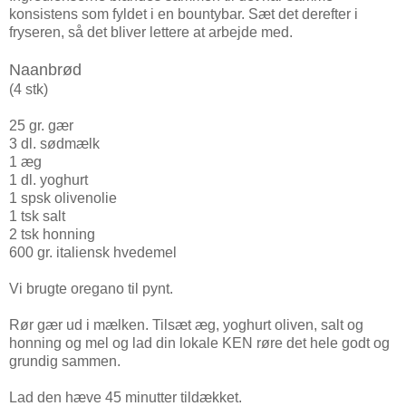
konsistens som fyldet i en bountybar. Sæt det derefter i
fryseren, så det bliver lettere at arbejde med.
Naanbrød
(4 stk)
25 gr. gær
3 dl. sødmælk
1 æg
1 dl. yoghurt
1 spsk olivenolie
1 tsk salt
2 tsk honning
600 gr. italiensk hvedemel
Vi brugte oregano til pynt.
Rør gær ud i mælken. Tilsæt æg, yoghurt oliven, salt og
honning og mel og lad din lokale KEN røre det hele godt og
grundig sammen.
Lad den hæve 45 minutter tildækket.