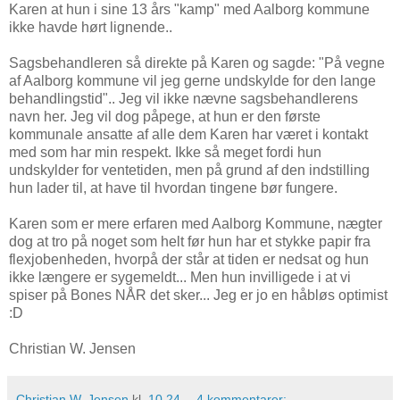
Karen at hun i sine 13 års "kamp" med Aalborg kommune
ikke havde hørt lignende..
Sagsbehandleren så direkte på Karen og sagde: "På vegne
af Aalborg kommune vil jeg gerne undskylde for den lange
behandlingstid".. Jeg vil ikke nævne sagsbehandlerens
navn her. Jeg vil dog påpege, at hun er den første
kommunale ansatte af alle dem Karen har været i kontakt
med som har min respekt. Ikke så meget fordi hun
undskylder for ventetiden, men på grund af den indstilling
hun lader til, at have til hvordan tingene bør fungere.
Karen som er mere erfaren med Aalborg Kommune, nægter
dog at tro på noget som helt før hun har et stykke papir fra
flexjobenheden, hvorpå der står at tiden er nedsat og hun
ikke længere er sygemeldt... Men hun invilligede i at vi
spiser på Bones NÅR det sker... Jeg er jo en håbløs optimist
:D
Christian W. Jensen
Christian W. Jensen
kl.
10.24
4 kommentarer: