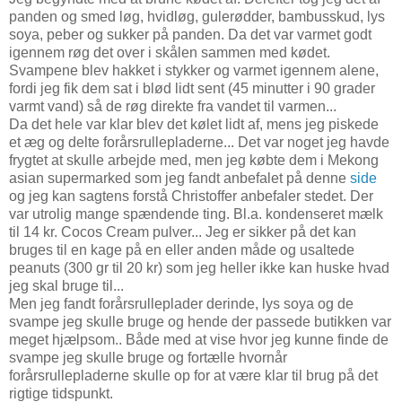
panden og smed løg, hvidløg, gulerødder, bambusskud, lys
soya, peber og sukker på panden. Da det var varmet godt
igennem røg det over i skålen sammen med kødet.
Svampene blev hakket i stykker og varmet igennem alene,
fordi jeg fik dem sat i blød lidt sent (45 minutter i 90 grader
varmt vand) så de røg direkte fra vandet til varmen...
Da det hele var klar blev det kølet lidt af, mens jeg piskede
et æg og delte forårsrullepladerne... Det var noget jeg havde
frygtet at skulle arbejde med, men jeg købte dem i Mekong
asian supermarked som jeg fandt anbefalet på denne
side
og jeg kan sagtens forstå Christoffer anbefaler stedet. Der
var utrolig mange spændende ting. Bl.a. kondenseret mælk
til 14 kr. Cocos Cream pulver... Jeg er sikker på det kan
bruges til en kage på en eller anden måde og usaltede
peanuts (300 gr til 20 kr) som jeg heller ikke kan huske hvad
jeg skal bruge til...
Men jeg fandt forårsrulleplader derinde, lys soya og de
svampe jeg skulle bruge og hende der passede butikken var
meget hjælpsom.. Både med at vise hvor jeg kunne finde de
svampe jeg skulle bruge og fortælle hvornår
forårsrullepladerne skulle op for at være klar til brug på det
rigtige tidspunkt.