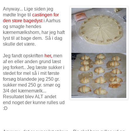
Anyway... Lige siden jeg
mødte Inge til
castingen for
den store bagedyst
i Aarhus
og smagte hendes
kærnemælkshorn, har jeg haft
lyst til at bage dem. Så i dag
skulle det være.
Jeg fandt opskriften
her
,
men
af en eller anden grund læst
jeg forkert.. Jeg læste sukker i
stedet for mel så i mit første
forsøg blandede jeg 250 gr.
sukker med 250 gr. smør og
3/4 del kærnemælk...
Resultatet blev ALT andet
end noget der kunne rulles ud
:D