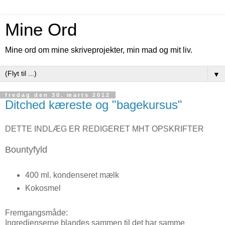
Mine Ord
Mine ord om mine skriveprojekter, min mad og mit liv.
▼
fredag den 30. marts 2012
Ditched kæreste og "bagekursus"
DETTE INDLÆG ER REDIGERET MHT OPSKRIFTER
Bountyfyld
400 ml. kondenseret mælk
Kokosmel
Fremgangsmåde:
Ingredienserne blandes sammen til det har samme