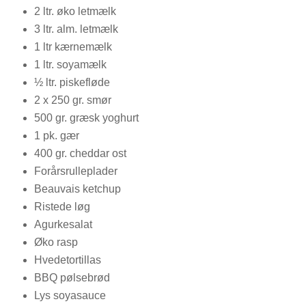
2 ltr. øko letmælk
3 ltr. alm. letmælk
1 ltr kærnemælk
1 ltr. soyamælk
½ ltr. piskefløde
2 x 250 gr. smør
500 gr. græsk yoghurt
1 pk. gær
400 gr. cheddar ost
Forårsrulleplader
Beauvais ketchup
Ristede løg
Agurkesalat
Øko rasp
Hvedetortillas
BBQ pølsebrød
Lys soyasauce