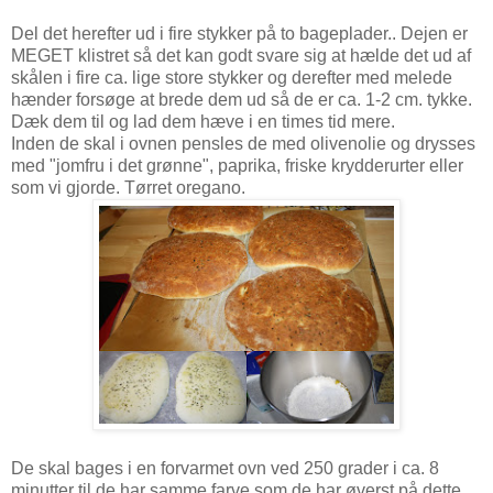
Del det herefter ud i fire stykker på to bageplader.. Dejen er
MEGET klistret så det kan godt svare sig at hælde det ud af
skålen i fire ca. lige store stykker og derefter med melede
hænder forsøge at brede dem ud så de er ca. 1-2 cm. tykke.
Dæk dem til og lad dem hæve i en times tid mere.
Inden de skal i ovnen pensles de med olivenolie og drysses
med "jomfru i det grønne", paprika, friske krydderurter eller
som vi gjorde. Tørret oregano.
De skal bages i en forvarmet ovn ved 250 grader i ca. 8
minutter til de har samme farve som de har øverst på dette