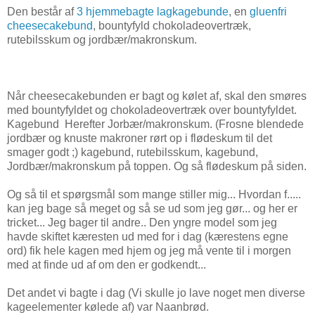
Den består af
3 hjemmebagte lagkagebunde
, en
gluenfri
cheesecakebund
, bountyfyld chokoladeovertræk,
rutebilsskum og jordbær/makronskum.
Når cheesecakebunden er bagt og kølet af, skal den smøres
med bountyfyldet og chokoladeovertræk over bountyfyldet.
Kagebund Herefter Jorbær/makronskum. (Frosne blendede
jordbær og knuste makroner rørt op i flødeskum til det
smager godt ;) kagebund, rutebilsskum, kagebund,
Jordbær/makronskum på toppen. Og så flødeskum på siden.
Og så til et spørgsmål som mange stiller mig... Hvordan f.....
kan jeg bage så meget og så se ud som jeg gør... og her er
tricket... Jeg bager til andre.. Den yngre model som jeg
havde skiftet kæresten ud med for i dag (kærestens egne
ord) fik hele kagen med hjem og jeg må vente til i morgen
med at finde ud af om den er godkendt...
Det andet vi bagte i dag (Vi skulle jo lave noget men diverse
kageelementer kølede af) var Naanbrød.