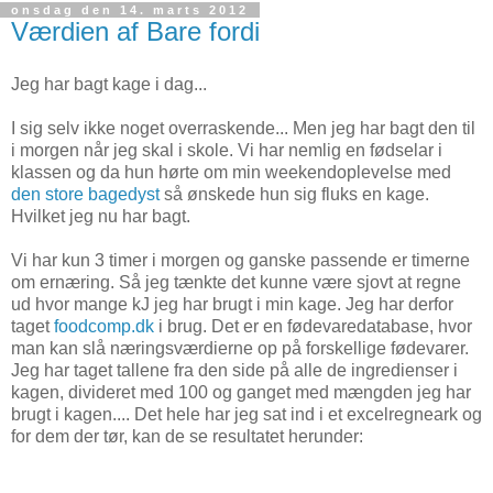
onsdag den 14. marts 2012
Værdien af Bare fordi
Jeg har bagt kage i dag...
I sig selv ikke noget overraskende... Men jeg har bagt den til
i morgen når jeg skal i skole. Vi har nemlig en fødselar i
klassen og da hun hørte om min weekendoplevelse med
den store bagedyst
så ønskede hun sig fluks en kage.
Hvilket jeg nu har bagt.
Vi har kun 3 timer i morgen og ganske passende er timerne
om ernæring. Så jeg tænkte det kunne være sjovt at regne
ud hvor mange kJ jeg har brugt i min kage. Jeg har derfor
taget
foodcomp.dk
i brug. Det er en fødevaredatabase, hvor
man kan slå næringsværdierne op på forskellige fødevarer.
Jeg har taget tallene fra den side på alle de ingredienser i
kagen, divideret med 100 og ganget med mængden jeg har
brugt i kagen.... Det hele har jeg sat ind i et excelregneark og
for dem der tør, kan de se resultatet herunder: