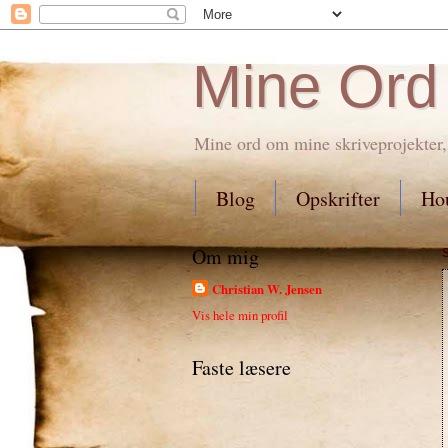
Mine Ord
Mine ord om mine skriveprojekter,
Blog
Opskrifter
Hou
Om mig
Christian W. Jensen
Vis hele min profil
Faste læsere