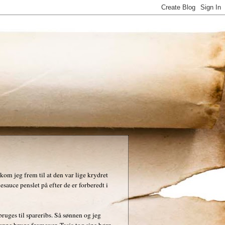
 kom jeg frem til at den var lige krydret
sauce penslet på efter de er forberedt i
ruges til spareribs. Så sønnen og jeg
kunne bruge fremover. Tasja tog sine børn