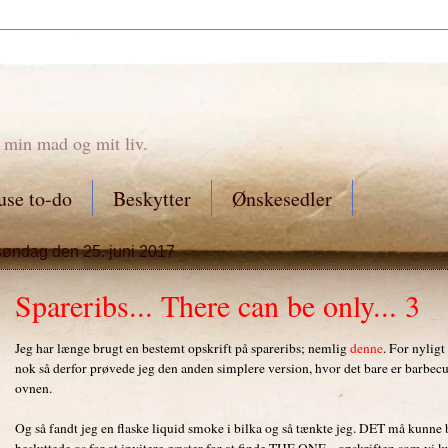
 min mad og mit liv.
se to-do
Beskytter
Ønskesedler
søndag den 25. juni 2017
Spareribs... There can be only... 3
Jeg har længe brugt en bestemt opskrift på spareribs; nemlig
denne
. For nyligt
nok så derfor prøvede jeg den anden simplere version, hvor det bare er barbecue
ovnen.
Og så fandt jeg en flaske liquid smoke i bilka og så tænkte jeg. DET må kunne b
besluttede os for at invitere gæster for at finde THE ONE... opskriften som vi 