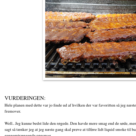
VURDERINGEN:
Hele planen med dette var jo finde ud af hvilken der var favoritten så jeg næst
fremover.
Well.. Jeg kunne bedst lide den røgede. Den havde mere smag end de søde, me
sagt så tænker jeg at jeg næste gang skal prøve at tilføre lidt liquid smoke til
gennemtrængende røgsmag.