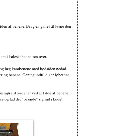
en af benene. Brug en gaffel til løsne den
m i køleskabet natten over.
 op og læg kambenene med kødsiden nedad.
ing benene. Gentag indtil du er løbet tør
så møre at kødet er ved at falde af benene.
 og lad det "brænde" sig ind i kødet.