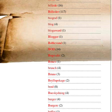
billede
(16)
Billeder
(117)
biograf
(1)
blog
(4)
blogaward
(1)
Blogger
(1)
Boblevand
(1)
BOD
(14)
Bogstafet
(2)
Bones
(1)
brunch
(4)
Bruno
(3)
Bryllupskage
(2)
brød
(8)
Bueskydning
(4)
burger
(4)
Burgere
(2)
bøffer
(1)