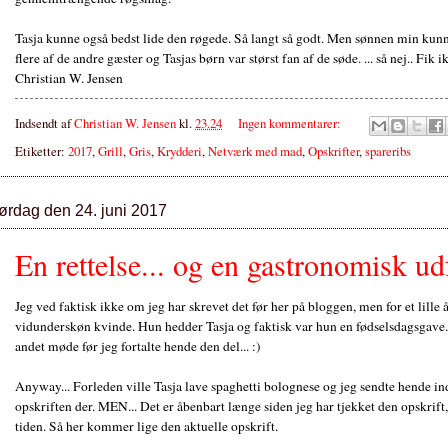
Tasja kunne også bedst lide den røgede. Så langt så godt. Men sønnen min ku
flere af de andre gæster og Tasjas børn var størst fan af de søde. ... så nej.. Fik
Christian W. Jensen
Indsendt af
Christian W. Jensen
kl.
23.24
Ingen kommentarer:
Etiketter:
2017
,
Grill
,
Gris
,
Krydderi
,
Netværk med mad
,
Opskrifter
,
spareribs
lørdag den 24. juni 2017
En rettelse... og en gastronomisk ud
Jeg ved faktisk ikke om jeg har skrevet det før her på bloggen, men for et lille å
vidunderskøn kvinde. Hun hedder Tasja og faktisk var hun en fødselsdagsgave. D
andet møde før jeg fortalte hende den del... :)
Anyway... Forleden ville Tasja lave spaghetti bolognese og jeg sendte hende ind
opskriften der. MEN... Det er åbenbart længe siden jeg har tjekket den opskrift, 
tiden. Så her kommer lige den aktuelle opskrift.