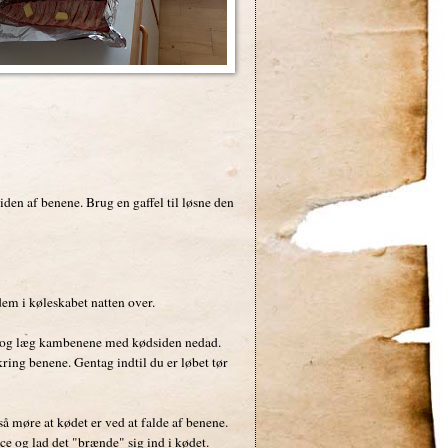
en af benene. Brug en gaffel til løsne den
m i køleskabet natten over.
 op og læg kambenene med kødsiden nedad.
ing benene. Gentag indtil du er løbet tør
så møre at kødet er ved at falde af benene.
 og lad det "brænde" sig ind i kødet.