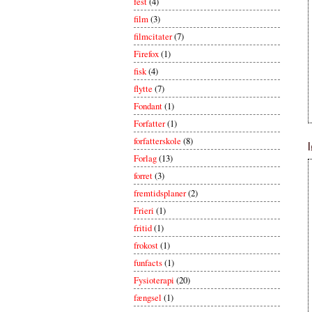
fest
(4)
film
(3)
filmcitater
(7)
Firefox
(1)
fisk
(4)
flytte
(7)
Fondant
(1)
Forfatter
(1)
forfatterskole
(8)
Forlag
(13)
forret
(3)
fremtidsplaner
(2)
Frieri
(1)
fritid
(1)
frokost
(1)
funfacts
(1)
Fysioterapi
(20)
fængsel
(1)