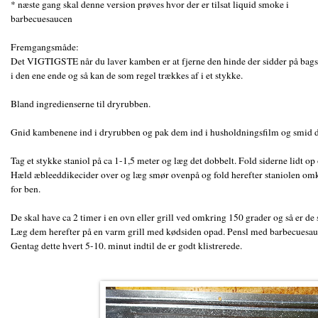
* næste gang skal denne version prøves hvor der er tilsat liquid smoke i
barbecuesaucen
Fremgangsmåde:
Det VIGTIGSTE når du laver kamben er at fjerne den hinde der sidder på bagsid
i den ene ende og så kan de som regel trækkes af i et stykke.
Bland ingredienserne til dryrubben.
Gnid kambenene ind i dryrubben og pak dem ind i husholdningsfilm og smid de
Tag et stykke staniol på ca 1-1,5 meter og læg det dobbelt. Fold siderne lidt
Hæld æbleeddikecider over og læg smør ovenpå og fold herefter staniolen omkr
for ben.
De skal have ca 2 timer i en ovn eller grill ved omkring 150 grader og så er de 
Læg dem herefter på en varm grill med kødsiden opad. Pensl med barbecuesauce
Gentag dette hvert 5-10. minut indtil de er godt klistrerede.