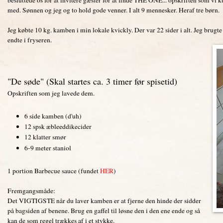
med. Sønnen og jeg og to hold gode venner. I alt 9 mennesker. Heraf tre børn.
Jeg købte 10 kg. kamben i min lokale kvickly. Der var 22 sider i alt. Jeg brugte
endte i fryseren.
"De søde" (Skal startes ca. 3 timer før spisetid)
Opskriften som jeg lavede dem.
6 side kamben (d'uh)
12 spsk æbleeddikecider
12 klatter smør
6-9 meter staniol
1 portion Barbecue sauce (fundet
HER
)
Fremgangsmåde:
Det VIGTIGSTE når du laver kamben er at fjerne den hinde der sidder
på bagsiden af benene. Brug en gaffel til løsne den i den ene ende og så
kan de som regel trækkes af i et stykke.