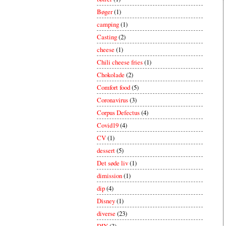
Bøger
(1)
camping
(1)
Casting
(2)
cheese
(1)
Chili cheese fries
(1)
Chokolade
(2)
Comfort food
(5)
Coronavirus
(3)
Corpus Defectus
(4)
Covid19
(4)
CV
(1)
dessert
(5)
Det søde liv
(1)
dimission
(1)
dip
(4)
Disney
(1)
diverse
(23)
DIY
(3)