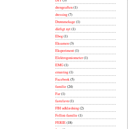
drengeaften
(1)
dressing
(7)
Drømmekage
(1)
dårligt nyt
(1)
Ebog
(1)
Eksamen
(3)
Eksperiment
(1)
Elektrogoniometer
(1)
EMG
(1)
ernæring
(1)
Facebook
(5)
familie
(24)
Far
(1)
fastelavn
(1)
FBI udklædning
(2)
Fellini-familie
(1)
FERIE
(18)