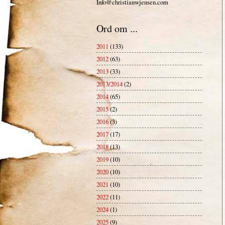
Info@christianwjensen.com
Ord om ...
2011
(133)
2012
(63)
2013
(33)
2013/2014
(2)
2014
(65)
2015
(2)
2016
(3)
2017
(17)
2018
(13)
2019
(10)
2020
(10)
2021
(10)
2022
(11)
2024
(1)
2025
(9)