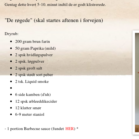
Gentag dette hvert 5-10. minut indtil de er godt klistrerede.
"De røgede" (skal startes aftenen i forvejen)
Dryrub:
200 gram brun farin
50 gram Paprika (mild)
2 spsk hvidløgspulver
2 spsk. løgpulver
2 spsk groft salt
2 spsk stødt sort peber
2 tsk. Liquid smoke
6 side kamben (d'uh)
12 spsk æbleeddikecider
12 klatter smør
6-9 meter staniol
- 1 portion Barbecue sauce (fundet
HER
) *