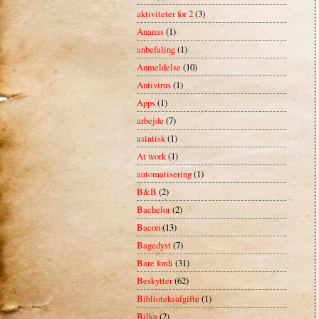
aktiviteter for 2
(3)
Ananas
(1)
anbefaling
(1)
Anmeldelse
(10)
Antivirus
(1)
Apps
(1)
arbejde
(7)
asiatisk
(1)
At work
(1)
automatisering
(1)
B&B
(2)
Bachelor
(2)
Bacon
(13)
Bagedyst
(7)
Bare fordi
(31)
Beskytter
(62)
Biblioteksafgifte
(1)
Bilka
(2)