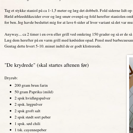
Tag et stykke staniol på ca 1-1,5 meter og læg det dobbelt. Fold siderne lidt
Hæld æbleeddikecider over og læg smør ovenpå og fold herefter staniolen omkr
for ben. Jeg havde besluttet mig for at lave 6 sider af hver variant så det var mul
Anyway.... ca 2 timer i en ovn eller grill ved omkring 150 grader og så er de så
Læg dem herefter på en varm grill med kødsiden opad. Pensl med barbecuesauce
Gentag dette hvert 5-10. minut indtil de er godt klistrerede.
"De krydrede" (skal startes aftenen før)
Dryrub:
200 gram brun farin
50 gram Paprika (mild)
2 spsk hvidløgspulver
2 spsk. løgpulver
2 spsk groft salt
2 spsk stødt sort peber
1 spsk. sød chili
1 tsk. cayennepeber