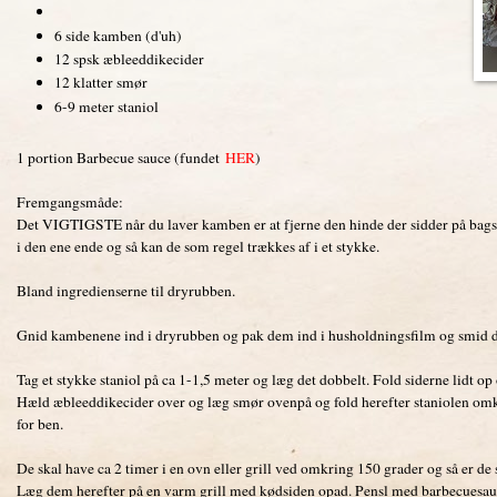
6 side kamben (d'uh)
12 spsk æbleeddikecider
12 klatter smør
6-9 meter staniol
1 portion Barbecue sauce (fundet
HER
)
Fremgangsmåde:
Det VIGTIGSTE når du laver kamben er at fjerne den hinde der sidder på bagsid
i den ene ende og så kan de som regel trækkes af i et stykke.
Bland ingredienserne til dryrubben.
Gnid kambenene ind i dryrubben og pak dem ind i husholdningsfilm og smid de
Tag et stykke staniol på ca 1-1,5 meter og læg det dobbelt. Fold siderne lidt
Hæld æbleeddikecider over og læg smør ovenpå og fold herefter staniolen omkr
for ben.
De skal have ca 2 timer i en ovn eller grill ved omkring 150 grader og så er de 
Læg dem herefter på en varm grill med kødsiden opad. Pensl med barbecuesauce