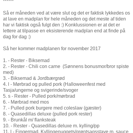
******
Så er måneden ved at være slut og det er faktisk lykkedes os
at lave en madplan for hele måneden og det meste af tiden
har vi faktisk også fulgt den :) Konklussionen er at det er
lettere at tilpasse en eksisterende madplan end at finde på
dag for dag :)
Så her kommer madplanen for november 2017
1. - Rester - Biksemad
2. - Rester - Chili con carne (Sønnens bonusmor/bror spiste
med)
3. - Biksemad & Jordbærgrød
4. l - Mørbrad og pulled pork (Halloweenfest med
Tasja/ungerne og svigerinde/svoger
5. s - Rester - Pulled pork/mørbrad
6. - Mørbrad med mos
7. - Pulled pork burgere med coleslaw (gæster)
8. - Quasedillas deluxe (pulled pork rester)
9. - Brunkål m/ flanksteak
10. - Rester - Quasedillas deluxe m. kylling/pp
11. l - Fingermad. Kyllingenuggets/grøntsagsstave m. sauce