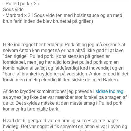
- Pulled pork x 2 i
Sous vide
- Mørbrad x 2 i Sous vide (en med hoisinsauce og en med
brun farin inden de blev brunet af på grillen)
Hele indlægget her hedder jo Pork off og jeg må erkende at
selvom Anton kan meget så er han altså ikke god til at lave
"den rigtige" Pulled pork. Konsistensen på grisen er
formidabel, men jeg har altid forstået pulled pork som en
kombination af saftigt og faldefærdigt kød indvendigt og en
"bark" af branket krydderier på ydersiden. Anton er god til det
første men rimelig elendig til den sidste del med Barken.
Af de to krydderikombinationer jeg prøvede i
sidste indlæg
,
så synes jeg ikke der var mærkbar stor forskel på smagen af
de to. Det skyldes måske at den meste smag i Pulled pork
kommer fra føromtalte bark.
Hvad der til gengæld var en rimelig succes var de bagte
hvidløg. Det var noget vi fik serveret en aften vi var i byen og