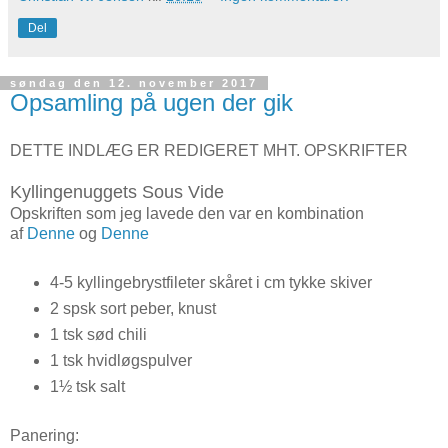
Del
søndag den 12. november 2017
Opsamling på ugen der gik
DETTE INDLÆG ER REDIGERET MHT. OPSKRIFTER
Kyllingenuggets Sous Vide
Opskriften som jeg lavede den var en kombination
af
Denne
og
Denne
4-5 kyllingebrystfileter skåret i cm tykke skiver
2 spsk sort peber, knust
1 tsk sød chili
1 tsk hvidløgspulver
1½ tsk salt
Panering: