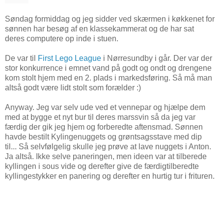
Søndag formiddag og jeg sidder ved skærmen i køkkenet for
sønnen har besøg af en klassekammerat og de har sat
deres computere op inde i stuen.
De var til
First Lego League
i Nørresundby i går. Der var der
stor konkurrence i emnet vand på godt og ondt og drengene
kom stolt hjem med en 2. plads i markedsføring. Så må man
altså godt være lidt stolt som forælder :)
Anyway. Jeg var selv ude ved et vennepar og hjælpe dem
med at bygge et nyt bur til deres marssvin så da jeg var
færdig der gik jeg hjem og forberedte aftensmad. Sønnen
havde bestilt Kylingenuggets og grøntsagsstave med dip
til... Så selvfølgelig skulle jeg prøve at lave nuggets i Anton.
Ja altså. Ikke selve paneringen, men ideen var at tilberede
kyllingen i sous vide og derefter give de færdigtilberedte
kyllingestykker en panering og derefter en hurtig tur i frituren.