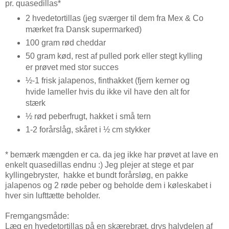
pr. quasedillas*
2 hvedetortillas (jeg sværger til dem fra Mex & Co
mærket fra Dansk supermarked)
100 gram rød cheddar
50 gram kød, rest af pulled pork eller stegt kylling
er prøvet med stor succes
½-1 frisk jalapenos, finthakket (fjern kerner og
hvide lameller hvis du ikke vil have den alt for
stærk
½ rød peberfrugt, hakket i små tern
1-2 forårslåg, skåret i ½ cm stykker
* bemærk mængden er ca. da jeg ikke har prøvet at lave en
enkelt quasedillas endnu :) Jeg plejer at stege et par
kyllingebryster, hakke et bundt forårsløg, en pakke
jalapenos og 2 røde peber og beholde dem i køleskabet i
hver sin lufttætte beholder.
Fremgangsmåde:
Læg en hvedetortillas på en skærebræt, drys halvdelen af