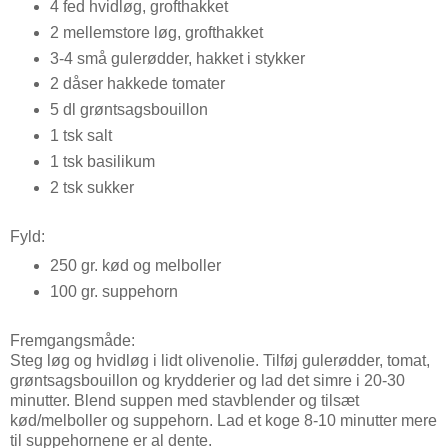
4 fed hvidløg, grofthakket
2 mellemstore løg, grofthakket
3-4 små gulerødder, hakket i stykker
2 dåser hakkede tomater
5 dl grøntsagsbouillon
1 tsk salt
1 tsk basilikum
2 tsk sukker
Fyld:
250 gr. kød og melboller
100 gr. suppehorn
Fremgangsmåde:
Steg løg og hvidløg i lidt olivenolie. Tilføj gulerødder, tomat,
grøntsagsbouillon og krydderier og lad det simre i 20-30
minutter. Blend suppen med stavblender og tilsæt
kød/melboller og suppehorn. Lad et koge 8-10 minutter mere
til suppehornene er al dente.