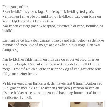
Fremgangsmåde:
Skær hvidkål i stykker, løg i 8-dele og hak hvidløgsfed groft.
Varm olien i en gryde og smid løg og hvidløg i. Lad dem blive en
smule bløde og tilsæt bacon i tern.
Når bacon er stegt (men ikke sprød) tilsættes 2 dl vand, bouillon og
hvidkål.
Læg låg på og lad kålen dampe. Tilsæt vand efter behov så det ikke
brænder på men ikke så meget at hvidkålen bliver kogt. Den skal
dampes :-)
Når hvidkål er faldet sammen i gryden og er blevet blød tilsættes
soya. Jeg brugte 1/2 dl af et billigt mærke og det var helt klart for
meget. Tror måske en eller to spsk er nok og så kan gæsterne selv
tilføje mere efter behov.
Vi fik serveret til en flankesteak der havde fået 8 timer i Anton ved
55.5 grader, men hvis du ønsker en (hurtigere) version så kan du
tilsætte hakket oksekød sammen med bacon og brune det af inden
du tilsætter hvidkål.