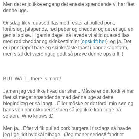
Men det er jo ikke engang det eneste spændende vi har fået
denne uge.
Onsdag fik vi quasedillas med rester af pulled pork,
forårsløg, jalapenos, rød peber og cheddar og det er sgu en
genial spise. I "gamle dage" så lavede vi altid quasedillas
med rød cheddar og skinkestrimler (
opskrift her
) og ja. Det
er i princippet bare en skinke/oste toast i pandekageform,
men skal det være rigtig godt så prøve denne opskrift :)
BUT WAIT... there is more!
Jamen jeg ved ikke hvad der sker... Måske er det fordi vi har
fået så meget spændende mad denne uge at dette
blogindlæg er så langt... Eller måske er det fordi min søn og
hans ven har okkuperet stuen så jeg ikke kan ligge på
sofaen.. Who knows :D
Men ja... Efter vi fik pulled pork burgere i tirsdags så havde
jeg lige lidt hvidkål tilbage.. (Jeg mener seriøst! fandt et