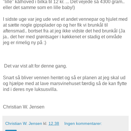
"lille" kålhoved i bilka til 12 kr. ... Det vejede så 4300 gram..
eller det samme som en lille baby!)
I sidste uge var jeg ude ved et andet vennepar og hjulet med
at sætte nogle gipsplader op og her fik vi brunkål til
aftensmad.. bortset fra at jeg ikke vidste det hed brunkål (Ja
ja.. det her med grøntsager i køkkenet er stadig et område
jeg er rimelig ny på :)
Det var vist alt for denne gang.
Snart så bliver vennen hentet og så er planen at jeg skal ud
og hjælpe med at lave marsvinehuset færdig så de kan flytte
ind i deres nye luksusvilla.
Christian W. Jensen
Christian W. Jensen
kl.
12.38
Ingen kommentarer: