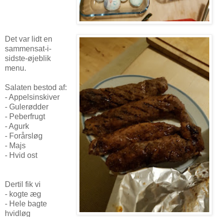
Det var lidt en
sammensat-i-
sidste-øjeblik
menu.
Salaten bestod af:
- Appelsinskiver
- Gulerødder
- Peberfrugt
- Agurk
- Forårsløg
- Majs
- Hvid ost
Dertil fik vi
- kogte æg
- Hele bagte
hvidløg