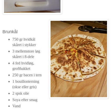
Brunkål
750 gr hvidkål
skåret i stykker
3 mellemstore løg
skåret i 8-dele
4 fed hvidløg,
grofthakket
250 gr bacen i tern
1 bouillonterning
(okse eller gris)
2 spsk olie
Soya efter smag
Vand