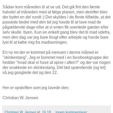
Sådan kom måneden til at se ud. Det gik fint den første
halvdel af måneden med at følge planen, men derefter blev
der byttet en del rundt :) Det skyldes i de fleste tilfælde, at det
passede bedre med den tid jeg havde til at lave mad de
pågældende dage eller at vi enten fik uventede gæster eller
selv skulle byen. Kun en enkelt gang blev det til mad udefra,
men den dag var jeg bare brugt efter arbejde og havde bare
lyst til at købe mig fra madlavningen.
En ny ret der er kommet på menuen i denne måned er
"skinkestang". Jeg er kommet med i en facebookgruppe der
hedder "hvad skal vi have at spise i aften?" og der var nogen
der snakkede en skinkestang. Det lød spændende (og let)
så jeg googlede det og den 22.
Her er opskriften som jeg lavede den:
Christian W. Jensen
Christian W. Jensen
kl.
16.18
Ingen kommentarer: