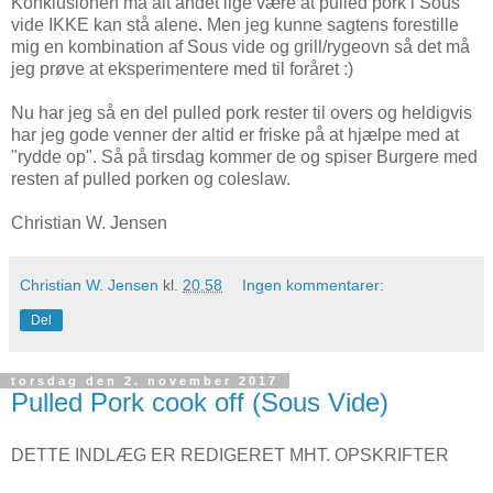
Konklusionen må alt andet lige være at pulled pork i Sous
vide IKKE kan stå alene. Men jeg kunne sagtens forestille
mig en kombination af Sous vide og grill/rygeovn så det må
jeg prøve at eksperimentere med til foråret :)
Nu har jeg så en del pulled pork rester til overs og heldigvis
har jeg gode venner der altid er friske på at hjælpe med at
"rydde op". Så på tirsdag kommer de og spiser Burgere med
resten af pulled porken og coleslaw.
Christian W. Jensen
Christian W. Jensen
kl.
20.58
Ingen kommentarer:
Del
torsdag den 2. november 2017
Pulled Pork cook off (Sous Vide)
DETTE INDLÆG ER REDIGERET MHT. OPSKRIFTER