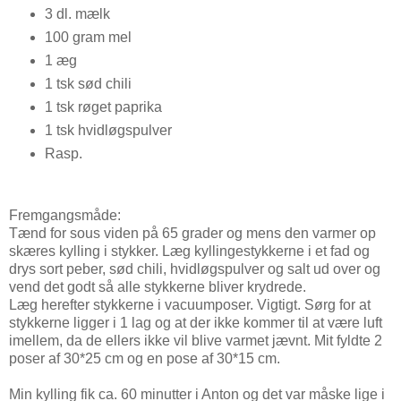
3 dl. mælk
100 gram mel
1 æg
1 tsk sød chili
1 tsk røget paprika
1 tsk hvidløgspulver
Rasp.
Fremgangsmåde:
Tænd for sous viden på 65 grader og mens den varmer op
skæres kylling i stykker. Læg kyllingestykkerne i et fad og
drys sort peber, sød chili, hvidløgspulver og salt ud over og
vend det godt så alle stykkerne bliver krydrede.
Læg herefter stykkerne i vacuumposer. Vigtigt. Sørg for at
stykkerne ligger i 1 lag og at der ikke kommer til at være luft
imellem, da de ellers ikke vil blive varmet jævnt. Mit fyldte 2
poser af 30*25 cm og en pose af 30*15 cm.
Min kylling fik ca. 60 minutter i Anton og det var måske lige i