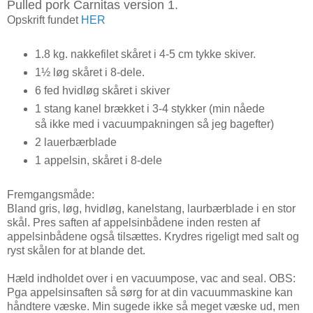
Pulled pork Carnitas version 1.
Opskrift fundet
HER
1.8 kg. nakkefilet skåret i 4-5 cm tykke skiver.
1½ løg skåret i 8-dele.
6 fed hvidløg skåret i skiver
1 stang kanel brækket i 3-4 stykker (min nåede
så ikke med i vacuumpakningen så jeg bagefter)
2 lauerbærblade
1 appelsin, skåret i 8-dele
Fremgangsmåde:
Bland gris, løg, hvidløg, kanelstang, laurbærblade i en stor
skål. Pres saften af appelsinbådene inden resten af
appelsinbådene også tilsættes. Krydres rigeligt med salt og
ryst skålen for at blande det.
Hæld indholdet over i en vacuumpose, vac and seal. OBS:
Pga appelsinsaften så sørg for at din vacuummaskine kan
håndtere væske. Min sugede ikke så meget væske ud, men