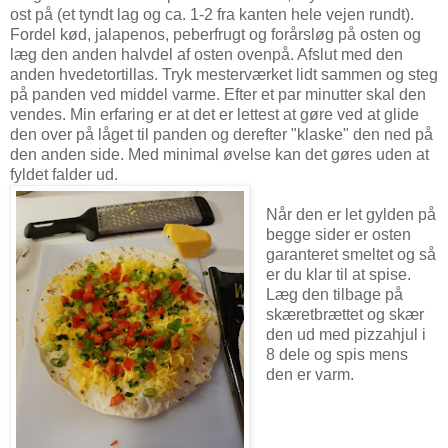
ost på (et tyndt lag og ca. 1-2 fra kanten hele vejen rundt).
Fordel kød, jalapenos, peberfrugt og forårsløg på osten og
læg den anden halvdel af osten ovenpå. Afslut med den
anden hvedetortillas. Tryk mesterværket lidt sammen og steg
på panden ved middel varme. Efter et par minutter skal den
vendes. Min erfaring er at det er lettest at gøre ved at glide
den over på låget til panden og derefter "klaske" den ned på
den anden side. Med minimal øvelse kan det gøres uden at
fyldet falder ud.
Når den er let gylden på
begge sider er osten
garanteret smeltet og så
er du klar til at spise.
Læg den tilbage på
skæretbrættet og skær
den ud med pizzahjul i
8 dele og spis mens
den er varm.