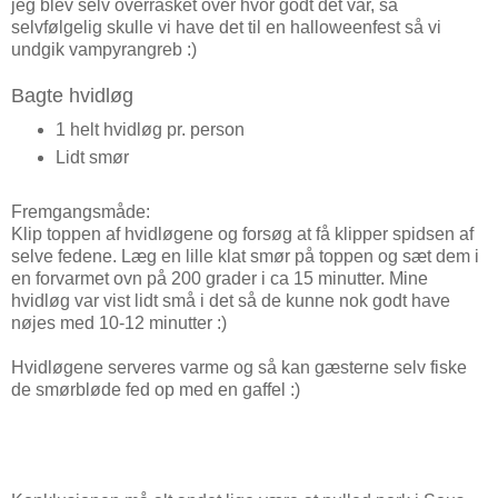
jeg blev selv overrasket over hvor godt det var, så
selvfølgelig skulle vi have det til en halloweenfest så vi
undgik vampyrangreb :)
Bagte hvidløg
1 helt hvidløg pr. person
Lidt smør
Fremgangsmåde:
Klip toppen af hvidløgene og forsøg at få klipper spidsen af
selve fedene. Læg en lille klat smør på toppen og sæt dem i
en forvarmet ovn på 200 grader i ca 15 minutter. Mine
hvidløg var vist lidt små i det så de kunne nok godt have
nøjes med 10-12 minutter :)
Hvidløgene serveres varme og så kan gæsterne selv fiske
de smørbløde fed op med en gaffel :)