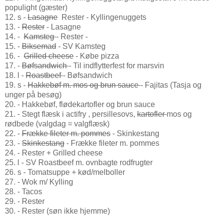
populight (gæster)
12. s -
Lasagne
Rester - Kyllingenuggets
13. -
Rester
- Lasagne
14. -
Kamsteg
- Rester -
15. -
Biksemad
- SV Kamsteg
16. -
Grilled cheese
- Købe pizza
17. -
Bøfsandwich
- Til indflytterfest for marsvin
18. l -
Roastbeef
- Bøfsandwich
19. s -
Hakkebøf m. mos og brun sauce
- Fajitas (Tasja og
unger på besøg)
20. - Hakkebøf, flødekartofler og brun sauce
21. - Stegt flæsk i actifry , persillesovs,
kartofler
mos og
rødbede (valgdag = valgflæsk)
22. -
Frække fileter m. pommes
- Skinkestang
23. -
Skinkestang
- Frække fileter m. pommes
24. - Rester + Grilled cheese
25. l - SV Roastbeef m. ovnbagte rodfrugter
26. s - Tomatsuppe + kød/melboller
27. - Wok m/ Kylling
28. - Tacos
29. - Rester
30. - Rester (søn ikke hjemme)