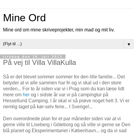
Mine Ord
Mine ord om mine skriveprojekter, min mad og mit liv.
▼
tirsdag den 16. juli 2013
På vej til Villa VillaKulla
Så er det blevet sommer sommer for den lille familie... Det
betyder at vi alle sammen har fri og vi skal ud i den store
verden... For to år siden var vi i Prag som du kan læse lidt
mere om
her
og i sidste år var vi på campingtur på
Hessellund Camping. I år skal vi så prøve noget helt 3. Vi er
nemlig taget på kør-selv ferie... I Sverige!...
Den overordnede plan for et par måneder siden var at vi
gerne ville til Liseberg i Göteborg og så ville vi gerne se Den
blå planet og Eksperimentariet i København... og da vi sad