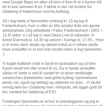
med Google Maps en aften så kom vi frem til at vi kunne slå
de to ture sammen til en. Faktisk er der i bil kortere fra
Göteborg til København end fra Aalborg.
Så i dag kørte vi hjemmefra omkring kl. 13 og tog til
Frederikshavn, hvor vi efter en lille smuttur forbi min gamle
arbejdsplads (Jeg arbejdede i Føtex Frederikshavn i 2001 =
12 år siden :o ) så tog vi med Stena Line til udlandet. Vi
forlod Danmark kl. 14.30 og ankom i Sverige kl. 17.55... Hvor
vi til vores store skræk og rædsel indså at vi måske skulle
have anskaffet os et kort over landet inden vi tog hjemmefra
:)
Vi fulgte trafikken indtil vi fandt en tankstation og så blev
Karen sendt ind efter et kort til os. Da vi havde anskaffet
sådan et, kørte vi ned til vandet for at spise medbragte
sandwiches (købeboller, med grillet kylling, hjemmelavet
pesto, ost, agurk og rødløg) og udtænke en plan... Vi skulle
nemlig ikke bo i Göteborg men i Alingsås, der ligger godt 50
km. nordøst for Göteborg af E20.
Fordeligen hjemmefra er at hun er planlæggeren og jeg er