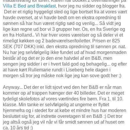
madansvarlig for turen. Karen har booket 2 overnatninger på
Villa E Bed and Breakfast
, hvor jeg nu sidder og blogger fra.
Det er et rigtig hyggeligt sted og lige bortset fra at vores vært
havde overset, at vi havde bedt om en ekstra opredning til
sønnen så har hun været rigtig sød og venlig... Så vidt jeg
lige kan regne ud bor vi 3 grupper her. Os, en fra Sverige og
en fra Holland.. Vi har hver vores værelser og så deler vi et
rimeligt køkken og 2 badeværelser/toiletter. Prisen er 825
SEK (707 DKK) inkl. den ekstra opredning til sønnen pr. nat.
Nu har jeg selvfølgelig ikke fundet ud af hvad morgenmaden
består af og det er jo den ene halvdel af en B&B, men
sengen jeg sidder i er i hvert fald god og behagelig... og efter
at have kørt Rullemarie rundt i Liseberg hele dagen i
morgen så tror jeg måske nok lige jeg kan sove godt her ;)
Anyway... Det der er lidt sjovt ved den her B&B er når man
kommer op af trappen hænger der 40 billeder. Det er meget
tydeligt skolefotos af vores værtindes fire børn. Fra 1. til 10.
klasse. Min tanke er selvfølgelig at ungerne er flyttet
hjemmefra og i stedet for at købe et mindre hus har moderen
besluttet sig for, at indrette overetagen til en B&B :) Det tror
jeg altså også jeg vil når vi får smidt sønnen ud af huset om
ca. 10 års tid :)