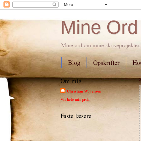
Mine Ord
Mine ord om mine skriveprojekter,
Blog
Opskrifter
Hou
Om mig
Christian W. Jensen
Vis hele min profil
Faste læsere