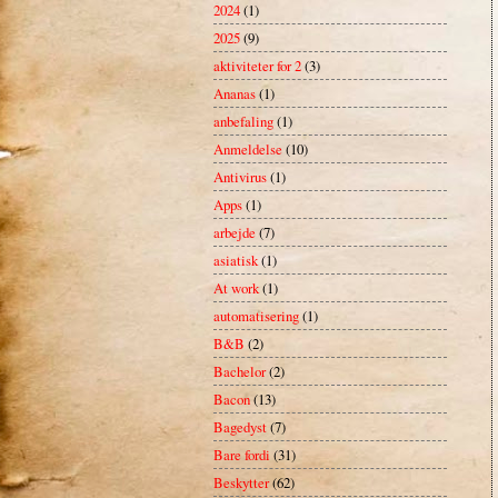
2024
(1)
2025
(9)
aktiviteter for 2
(3)
Ananas
(1)
anbefaling
(1)
Anmeldelse
(10)
Antivirus
(1)
Apps
(1)
arbejde
(7)
asiatisk
(1)
At work
(1)
automatisering
(1)
B&B
(2)
Bachelor
(2)
Bacon
(13)
Bagedyst
(7)
Bare fordi
(31)
Beskytter
(62)