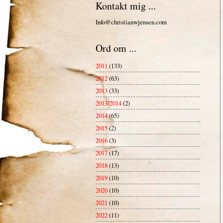
Kontakt mig ...
Info@christianwjensen.com
Ord om ...
2011
(133)
2012
(63)
2013
(33)
2013/2014
(2)
2014
(65)
2015
(2)
2016
(3)
2017
(17)
2018
(13)
2019
(10)
2020
(10)
2021
(10)
2022
(11)