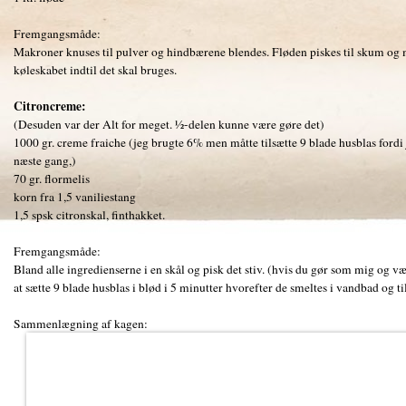
Fremgangsmåde:
Makroner knuses til pulver og hindbærene blendes. Fløden piskes til skum og 
køleskabet indtil det skal bruges.
Citroncreme:
(Desuden var der Alt for meget. ½-delen kunne være gøre det)
1000 gr. creme fraiche (jeg brugte 6% men måtte tilsætte 9 blade husblas fordi
næste gang,)
70 gr. flormelis
korn fra 1,5 vaniliestang
1,5 spsk citronskal, finthakket.
Fremgangsmåde:
Bland alle ingredienserne i en skål og pisk det stiv. (hvis du gør som mig og væ
at sætte 9 blade husblas i blød i 5 minutter hvorefter de smeltes i vandbad og ti
Sammenlægning af kagen: