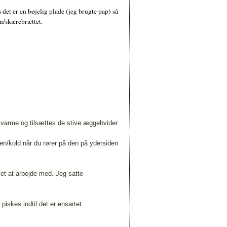
det er en bøjelig plade (jeg brugte pap) så
n/skærebrættet.
 varme og tilsættes de stive æggehvider
nken/kold når du rører på den på ydersiden
let at arbejde med. Jeg satte
iskes indtil det er ensartet.