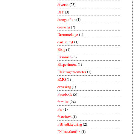
diverse
(23)
DIY
(3)
drengeaften
(1)
dressing
(7)
Drømmekage
(1)
dårligt nyt
(1)
Ebog
(1)
Eksamen
(3)
Eksperiment
(1)
Elektrogoniometer
(1)
EMG
(1)
ernæring
(1)
Facebook
(5)
familie
(24)
Far
(1)
fastelavn
(1)
FBI udklædning
(2)
Fellini-familie
(1)