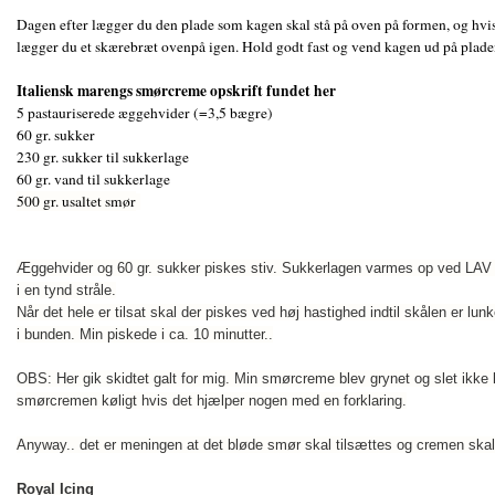
Dagen efter lægger du den plade som kagen skal stå på oven på formen, og hvis 
lægger du et skærebræt ovenpå igen. Hold godt fast og vend kagen ud på plade
Italiensk marengs smørcreme opskrift fundet her
5 pastauriserede æggehvider (=3,5 bægre)
60 gr. sukker
230 gr. sukker til sukkerlage
60 gr. vand til sukkerlage
500 gr. usaltet smør
Æggehvider og 60 gr. sukker piskes stiv. Sukkerlagen varmes op ved LAV
i en tynd stråle.
Når det hele er tilsat skal der piskes ved høj hastighed indtil skålen er lu
i bunden. Min piskede i ca. 10 minutter..
OBS: Her gik skidtet galt for mig. Min smørcreme blev grynet og slet ikke 
smørcremen køligt hvis det hjælper nogen med en forklaring.
Anyway.. det er meningen at det bløde smør skal tilsættes og cremen skal p
Royal Icing