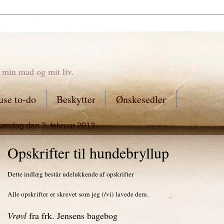
 min mad og mit liv.
se to-do
Beskytter
Ønskesedler
søndag den 3. februar 2013
Opskrifter til hundebryllup
Dette indlæg består udelukkende af opskrifter
Alle opskrifter er skrevet som jeg (/vi) lavede dem.
Vrøvl
fra frk. Jensens bagebog