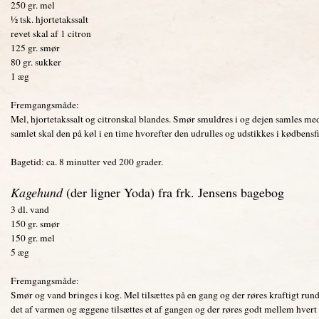
250 gr. mel
½ tsk. hjortetakssalt
revet skal af 1 citron
125 gr. smør
80 gr. sukker
1 æg
Fremgangsmåde:
Mel, hjortetakssalt og citronskal blandes. Smør smuldres i og dejen samles m
samlet skal den på køl i en time hvorefter den udrulles og udstikkes i kødbensf
Bagetid: ca. 8 minutter ved 200 grader.
Kagehund
(der ligner Yoda) fra frk. Jensens bagebog
3 dl. vand
150 gr. smør
150 gr. mel
5 æg
Fremgangsmåde:
Smør og vand bringes i kog. Mel tilsættes på en gang og der røres kraftigt run
det af varmen og æggene tilsættes et af gangen og der røres godt mellem hvert 