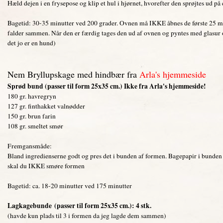
Hæld dejen i en frysepose og klip et hul i hjørnet, hvorefter den sprøjtes ud p
Bagetid: 30-35 minutter ved 200 grader. Ovnen må IKKE åbnes de første 25 mi
falder sammen. Når den er færdig tages den ud af ovnen og pyntes med glasur o
det jo er en hund)
Nem Bryllupskage med hindbær fra
Arla's hjemmeside
Sprød bund (passer til form 25x35 cm.) Ikke fra Arla's hjemmeside!
180 gr. havregryn
127 gr. finthakket valnødder
150 gr. brun farin
108 gr. smeltet smør
Fremgansmåde:
Bland ingredienserne godt og pres det i bunden af formen. Bagepapir i bunden
skal du IKKE smøre formen
Bagetid: ca. 18-20 minutter ved 175 minutter
Lagkagebunde
(passer til form 25x35 cm.)
: 4 stk.
(havde kun plads til 3 i formen da jeg lagde dem sammen)