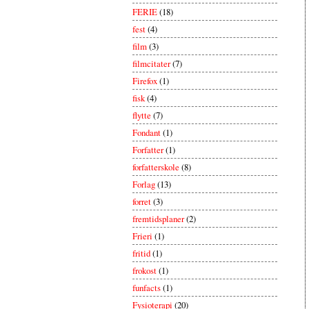
FERIE
(18)
fest
(4)
film
(3)
filmcitater
(7)
Firefox
(1)
fisk
(4)
flytte
(7)
Fondant
(1)
Forfatter
(1)
forfatterskole
(8)
Forlag
(13)
forret
(3)
fremtidsplaner
(2)
Frieri
(1)
fritid
(1)
frokost
(1)
funfacts
(1)
Fysioterapi
(20)