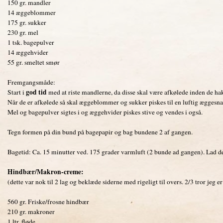
150 gr. mandler
14 æggeblommer
175 gr. sukker
230 gr. mel
1 tsk. bagepulver
14 æggehvider
55 gr. smeltet smør
Fremgangsmåde:
god tid
Start i
med at riste mandlerne, da disse skal være afkølede inden de ha
Når de er afkølede så skal æggeblommer og sukker piskes til en luftig æggesna
Mel og bagepulver sigtes i og æggehvider piskes stive og vendes i også.
Tegn formen på din bund på bagepapir og bag bundene 2 af gangen.
Bagetid: Ca. 15 minutter ved. 175 grader varmluft (2 bunde ad gangen). Lad de
Hindbær/Makron-creme:
(dette var nok til 2 lag og beklæde siderne med rigeligt til overs. 2/3 tror jeg e
560 gr. Friske/frosne hindbær
210 gr. makroner
1 ltr. fløde