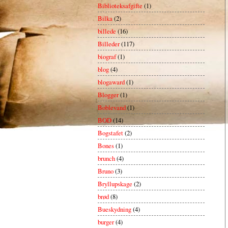
Biblioteksafgifte
(1)
Bilka
(2)
billede
(16)
Billeder
(117)
biograf
(1)
blog
(4)
blogaward
(1)
Blogger
(1)
Boblevand
(1)
BOD
(14)
Bogstafet
(2)
Bones
(1)
brunch
(4)
Bruno
(3)
Bryllupskage
(2)
brød
(8)
Bueskydning
(4)
burger
(4)