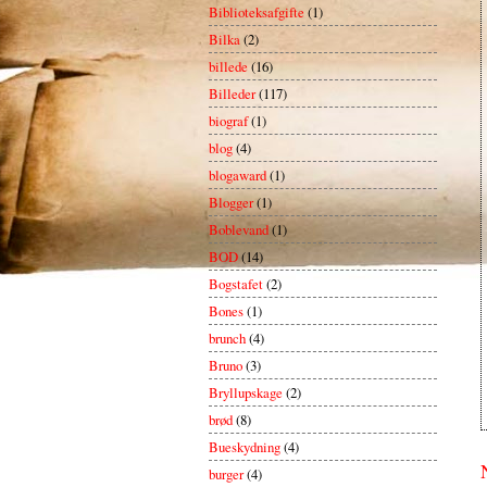
Biblioteksafgifte
(1)
Bilka
(2)
billede
(16)
Billeder
(117)
biograf
(1)
blog
(4)
blogaward
(1)
Blogger
(1)
Boblevand
(1)
BOD
(14)
Bogstafet
(2)
Bones
(1)
brunch
(4)
Bruno
(3)
Bryllupskage
(2)
brød
(8)
Bueskydning
(4)
burger
(4)