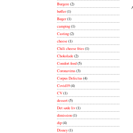
Burgere
(2)
A
bøffer
(1)
Bøger
(1)
camping
(1)
Casting
(2)
cheese
(1)
Chili cheese fries
(1)
Chokolade
(2)
Comfort food
(5)
Coronavirus
(3)
Corpus Defectus
(4)
Covid19
(4)
CV
(1)
dessert
(5)
Det søde liv
(1)
dimission
(1)
dip
(4)
Disney
(1)