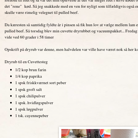
det "rene" kød. Så jeg snakkede med en ven for nyligt som tilfældigvis også er 
skulle være rimelig velegnet til pulled beef.
Da kæresten så samtidig fyldte år i pinsen så fik hun lov at vælge mellem lam e
pulled beef. Så torsdag blev min cuvette dryrubbet og vacuumpakket... Fredag 
vide ved 60 grader i 58 timer
Opskrift på dryrub var denne, men halvdelen var ville have været nok så her
Dryrub til en Cuvettesteg
1/2 kop brun farin
1/4 kop paprika
1 spsk friskkværnet sort peber
1 spsk groft salt
1 spsk chilipulver
1 spsk. hvidløgspulver
1 spsk løgpulver
1 tsk. cayennepeber