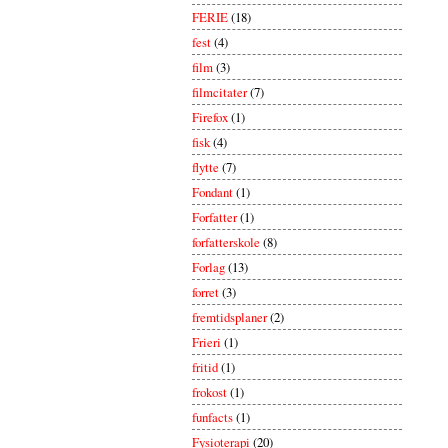
FERIE
(18)
fest
(4)
film
(3)
filmcitater
(7)
Firefox
(1)
fisk
(4)
flytte
(7)
Fondant
(1)
Forfatter
(1)
forfatterskole
(8)
Forlag
(13)
forret
(3)
fremtidsplaner
(2)
Frieri
(1)
fritid
(1)
frokost
(1)
funfacts
(1)
Fysioterapi
(20)