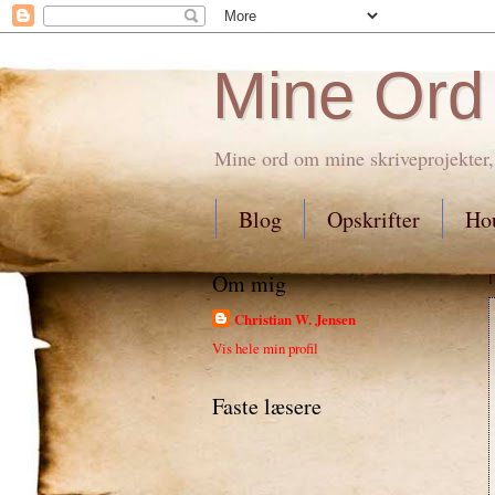
Mine Ord
Mine ord om mine skriveprojekter,
Blog
Opskrifter
Hou
Om mig
Christian W. Jensen
Vis hele min profil
Faste læsere