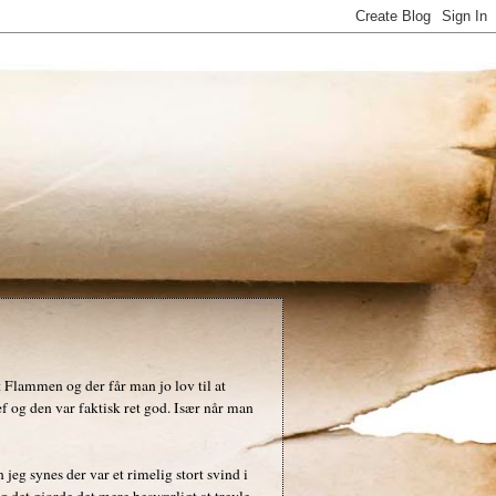
t Flammen og der får man jo lov til at
ef og den var faktisk ret god. Især når man
 jeg synes der var et rimelig stort svind i
og det gjorde det mere besværligt at trevle