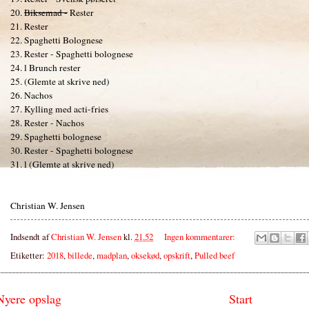
20.
Biksemad -
Rester
21. Rester
22. Spaghetti Bolognese
23. Rester - Spaghetti bolognese
24. l Brunch rester
25. (Glemte at skrive ned)
26. Nachos
27. Kylling med acti-fries
28. Rester - Nachos
29. Spaghetti bolognese
30. Rester - Spaghetti bolognese
31. l (Glemte at skrive ned)
Christian W. Jensen
Indsendt af
Christian W. Jensen
kl.
21.52
Ingen kommentarer:
Etiketter:
2018
,
billede
,
madplan
,
oksekød
,
opskrift
,
Pulled beef
Nyere opslag
Start