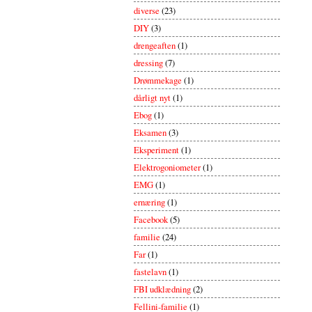
diverse
(23)
DIY
(3)
drengeaften
(1)
dressing
(7)
Drømmekage
(1)
dårligt nyt
(1)
Ebog
(1)
Eksamen
(3)
Eksperiment
(1)
Elektrogoniometer
(1)
EMG
(1)
ernæring
(1)
Facebook
(5)
familie
(24)
Far
(1)
fastelavn
(1)
FBI udklædning
(2)
Fellini-familie
(1)