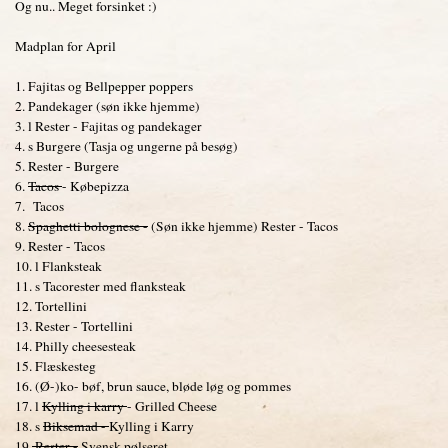
Og nu.. Meget forsinket :)
Madplan for April
1. Fajitas og Bellpepper poppers
2. Pandekager (søn ikke hjemme)
3. l Rester - Fajitas og pandekager
4. s Burgere (Tasja og ungerne på besøg)
5. Rester - Burgere
6.
Tacos
- Købepizza
7. Tacos
8.
Spaghetti bolognese -
(Søn ikke hjemme) Rester - Tacos
9. Rester - Tacos
10. l Flanksteak
11. s Tacorester med flanksteak
12. Tortellini
13. Rester - Tortellini
14. Philly cheesesteak
15. Flæskesteg
16. (Ø-)ko- bøf, brun sauce, bløde løg og pommes
17. l
Kylling i karry
- Grilled Cheese
18. s
Biksemad -
Kylling i Karry
19.
Rester -
Svensk pølseret