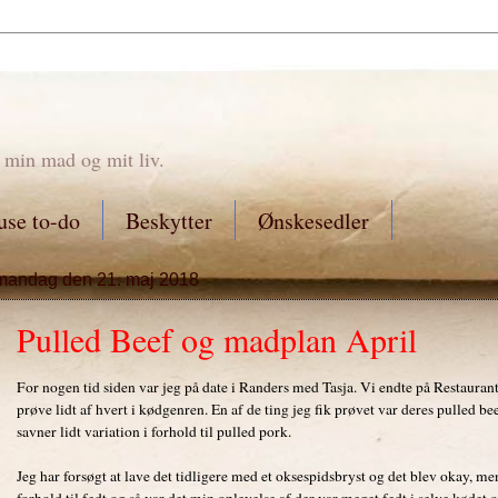
 min mad og mit liv.
se to-do
Beskytter
Ønskesedler
mandag den 21. maj 2018
Pulled Beef og madplan April
For nogen tid siden var jeg på date i Randers med Tasja. Vi endte på Restauran
prøve lidt af hvert i kødgenren. En af de ting jeg fik prøvet var deres pulled be
savner lidt variation i forhold til pulled pork.
Jeg har forsøgt at lave det tidligere med et oksespidsbryst og det blev okay, men
forhold til fedt og så var det min oplevelse af der var meget fedt i selve kødet 