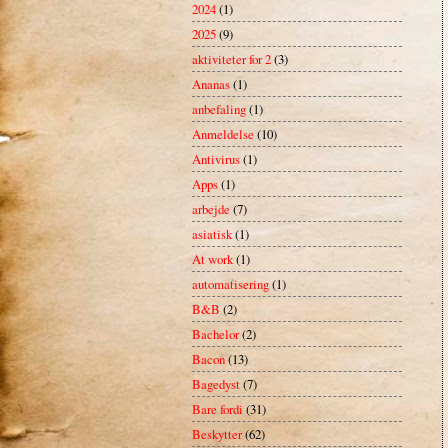
2024
(1)
2025
(9)
aktiviteter for 2
(3)
Ananas
(1)
anbefaling
(1)
Anmeldelse
(10)
Antivirus
(1)
Apps
(1)
arbejde
(7)
asiatisk
(1)
At work
(1)
automatisering
(1)
B&B
(2)
Bachelor
(2)
Bacon
(13)
Bagedyst
(7)
Bare fordi
(31)
Beskytter
(62)