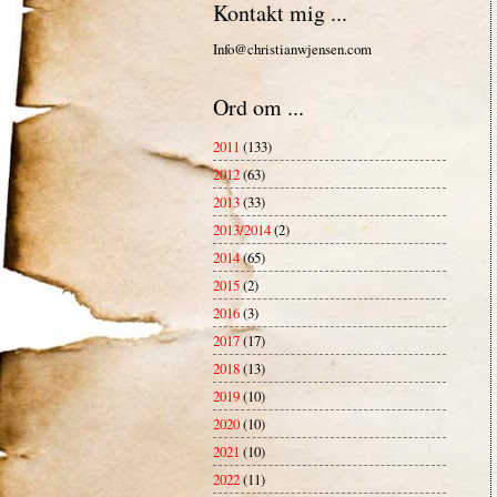
Kontakt mig ...
Info@christianwjensen.com
Ord om ...
2011
(133)
2012
(63)
2013
(33)
2013/2014
(2)
2014
(65)
2015
(2)
2016
(3)
2017
(17)
2018
(13)
2019
(10)
2020
(10)
2021
(10)
2022
(11)