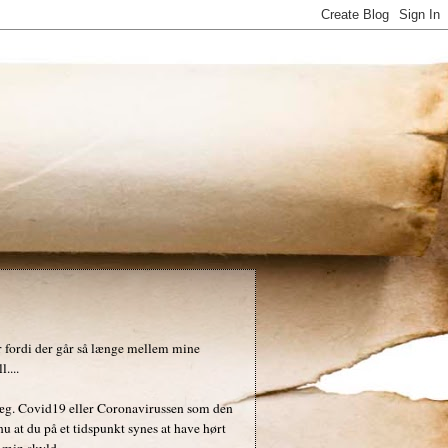
der fordi der går så længe mellem mine
....
læg. Covid19 eller Coronavirussen som den
nu at du på et tidspunkt synes at have hørt
 min skyld.