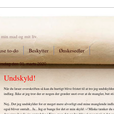
 min mad og mit liv.
se to-do
Beskytter
Ønskesedler
tirsdag den 31. marts 2020
Undskyld!
Når du læser overskriften så kan du hurtigt blive fristet til at tro jeg undskyl
indlæg. Ikke at jeg tror der er nogen der græder snot over at de mangler, but still
Nej.. Det jeg undskylder for er meget mere alvorligt end mine manglende ind
også bliver omtalt... Ja... Jeg er bange for det er min skyld :-/ Måske tænker du 
den virus havde sin oprindelse i Kina, men det ændre ikke så meget på at det er