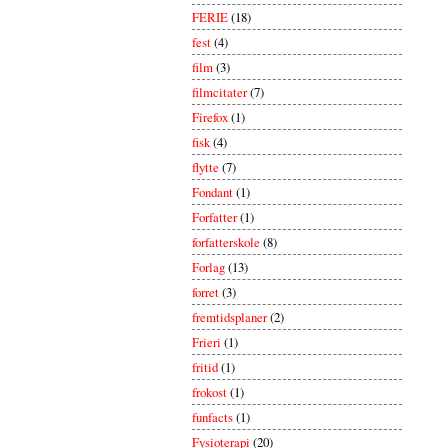
FERIE
(18)
fest
(4)
film
(3)
filmcitater
(7)
Firefox
(1)
fisk
(4)
flytte
(7)
Fondant
(1)
Forfatter
(1)
forfatterskole
(8)
Forlag
(13)
forret
(3)
fremtidsplaner
(2)
Frieri
(1)
fritid
(1)
frokost
(1)
funfacts
(1)
Fysioterapi
(20)