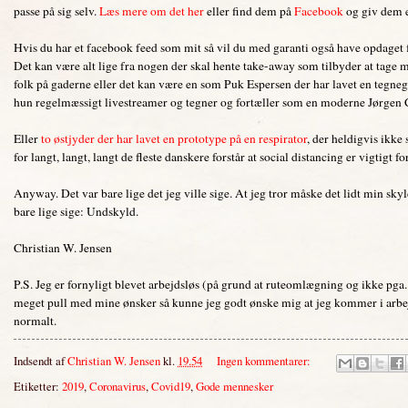
passe på sig selv.
Læs mere om det her
eller find dem på
Facebook
og giv dem e
Hvis du har et facebook feed som mit så vil du med garanti også have opdaget 
Det kan være alt lige fra nogen der skal hente take-away som tilbyder at tage m
folk på gaderne eller det kan være en som Puk Espersen der har lavet en tegne
hun regelmæssigt livestreamer og tegner og fortæller som en moderne Jørgen 
Eller
to østjyder der har lavet en prototype på en respirator
, der heldigvis ikke
for langt, langt, langt de fleste danskere forstår at social distancing er vigtig
Anyway. Det var bare lige det jeg ville sige. At jeg tror måske det lidt min sky
bare lige sige: Undskyld.
Christian W. Jensen
P.S. Jeg er fornyligt blevet arbejdsløs (på grund at ruteomlægning og ikke pga.
meget pull med mine ønsker så kunne jeg godt ønske mig at jeg kommer i arbejd
normalt.
Indsendt af
Christian W. Jensen
kl.
19.54
Ingen kommentarer:
Etiketter:
2019
,
Coronavirus
,
Covid19
,
Gode mennesker