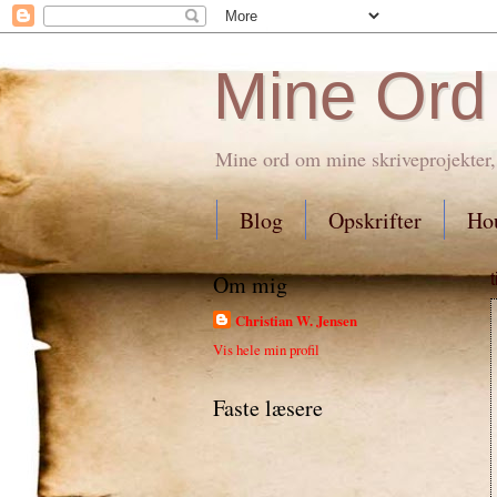
Mine Ord
Mine ord om mine skriveprojekter,
Blog
Opskrifter
Hou
Om mig
Christian W. Jensen
Vis hele min profil
Faste læsere