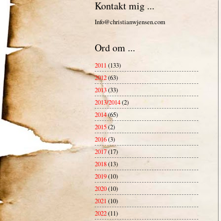
Kontakt mig ...
Info@christianwjensen.com
Ord om ...
2011
(133)
2012
(63)
2013
(33)
2013/2014
(2)
2014
(65)
2015
(2)
2016
(3)
2017
(17)
2018
(13)
2019
(10)
2020
(10)
2021
(10)
2022
(11)