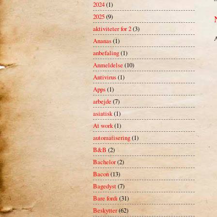
2024
(1)
2025
(9)
aktiviteter for 2
(3)
A
Ananas
(1)
anbefaling
(1)
Anmeldelse
(10)
Antivirus
(1)
Apps
(1)
arbejde
(7)
asiatisk
(1)
At work
(1)
automatisering
(1)
B&B
(2)
Bachelor
(2)
Bacon
(13)
Bagedyst
(7)
Bare fordi
(31)
Beskytter
(62)