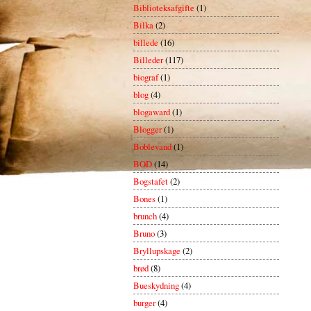
Biblioteksafgifte
(1)
Bilka
(2)
billede
(16)
Billeder
(117)
biograf
(1)
blog
(4)
blogaward
(1)
Blogger
(1)
Boblevand
(1)
BOD
(14)
Bogstafet
(2)
Bones
(1)
brunch
(4)
Bruno
(3)
Bryllupskage
(2)
brød
(8)
Bueskydning
(4)
burger
(4)