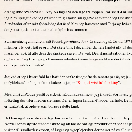
Stadig ikke overbevist? Okay. Så tager vi den lige fra toppen. For snart 4 år sid
jeg blev spurgt hvad jeg ønskede mig i fødselsdagsgave så svarede jeg (måske 
3. måneder efter min fødselsdag det år så blev jeg kærester med Tasja og hvis du
det gik så godt at vi endte med at købe hus sammen.
Sammenhængen mellem mit fødselsgaveønske for 4 år siden og så Covid-19? Jo. J
mig... er vist det rigtige ord. Det skete bl.a. i december da hele landet gik på 
nissehuer nok til alle dem der ønskede sig en. Du ved. Den slags situationer hvor
og tænke: "Jeg tror sgu godt menneskeheden kunne bruge en lille naturkatastrofe.
deres prioriteter i orden"
Jeg ved at jeg i hvert fald har haft den tanke tit og ofte de seneste par år, og ja
opfyldelse så må jeg jo konkludere at jeg er "
King of wishful thinking
".
Men altså ... På den positive side så må du indrømme at jeg fik ret.. For første 
folketing der taler med en stemme. Der er ingen fnidder-fnadder derinde. De fo
er fantastisk at opleve som borger i dette land.
Det kan også være du ikke lige har været opmærksom på virksomheden Ide-pro
Nordeuropas største støbemaskine og nu har de omlagt produktionen for at h
visirer til sundhedssektoren, så læger og sygeplejersker der passer på os alle s