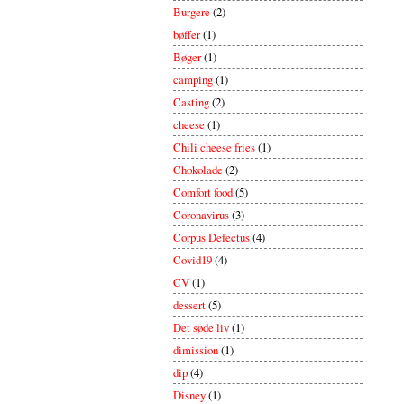
Burgere
(2)
bøffer
(1)
Bøger
(1)
camping
(1)
Casting
(2)
cheese
(1)
Chili cheese fries
(1)
Chokolade
(2)
Comfort food
(5)
Coronavirus
(3)
Corpus Defectus
(4)
Covid19
(4)
CV
(1)
dessert
(5)
Det søde liv
(1)
dimission
(1)
dip
(4)
Disney
(1)