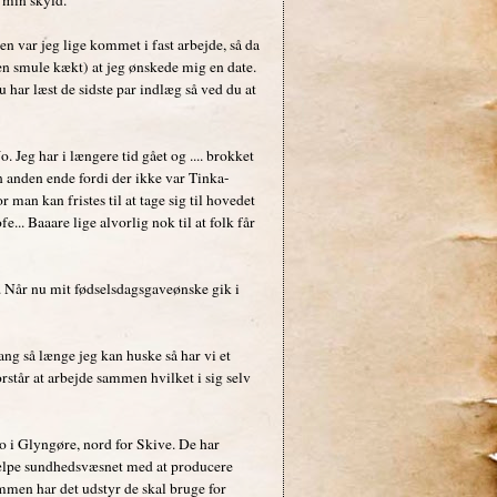
en var jeg lige kommet i fast arbejde, så da
en smule kækt) at jeg ønskede mig en date.
 har læst de sidste par indlæg så ved du at
eg har i længere tid gået og .... brokket
den anden ende fordi der ikke var Tinka-
 man kan fristes til at tage sig til hovedet
.. Baaare lige alvorlig nok til at folk får
.... Når nu mit fødselsdagsgaveønske gik i
gang så længe jeg kan huske så har vi et
rstår at arbejde sammen hvilket i sig selv
 i Glyngøre, nord for Skive. De har
jælpe sundhedsvæsnet med at producere
ammen har det udstyr de skal bruge for