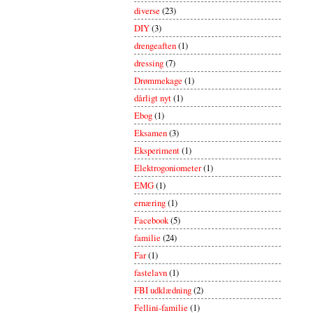
diverse
(23)
DIY
(3)
drengeaften
(1)
dressing
(7)
Drømmekage
(1)
dårligt nyt
(1)
Ebog
(1)
Eksamen
(3)
Eksperiment
(1)
Elektrogoniometer
(1)
EMG
(1)
ernæring
(1)
Facebook
(5)
familie
(24)
Far
(1)
fastelavn
(1)
FBI udklædning
(2)
Fellini-familie
(1)