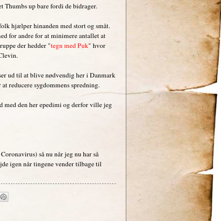
t Thumbs up bare fordi de bidrager.
folk hjælper hinanden med stort og småt.
ed for andre for at minimere antallet at
gruppe der hedder "
tegn med Puk
" hvor
Clevin.
 ser ud til at blive nødvendig her i Danmark
t for at reducere sygdommens spredning.
ld med den her epedimi og derfor ville jeg
 Coronavirus) så nu når jeg nu har så
e igen når tingene vender tilbage til