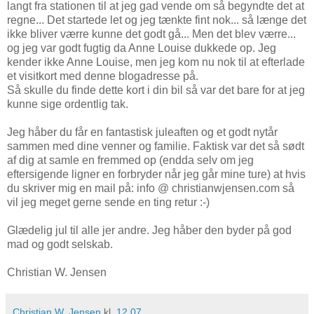
langt fra stationen til at jeg gad vende om så begyndte det at
regne... Det startede let og jeg tænkte fint nok... så længe det
ikke bliver værre kunne det godt gå... Men det blev værre...
og jeg var godt fugtig da Anne Louise dukkede op. Jeg
kender ikke Anne Louise, men jeg kom nu nok til at efterlade
et visitkort med denne blogadresse på.
Så skulle du finde dette kort i din bil så var det bare for at jeg
kunne sige ordentlig tak.
Jeg håber du får en fantastisk juleaften og et godt nytår
sammen med dine venner og familie. Faktisk var det så sødt
af dig at samle en fremmed op (endda selv om jeg
eftersigende ligner en forbryder når jeg går mine ture) at hvis
du skriver mig en mail på: info @ christianwjensen.com så
vil jeg meget gerne sende en ting retur :-)
Glædelig jul til alle jer andre. Jeg håber den byder på god
mad og godt selskab.
Christian W. Jensen
Christian W. Jensen
kl.
12.07