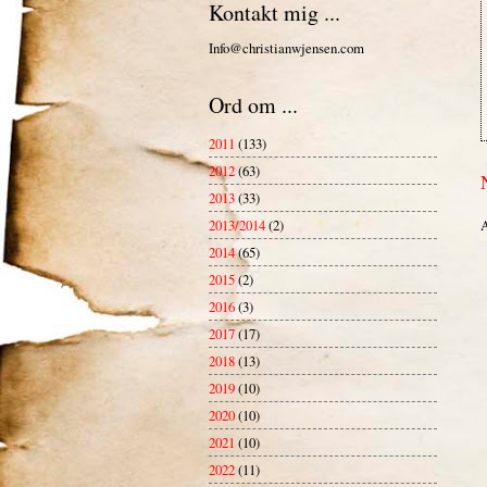
Kontakt mig ...
Info@christianwjensen.com
Ord om ...
2011
(133)
2012
(63)
2013
(33)
A
2013/2014
(2)
2014
(65)
2015
(2)
2016
(3)
2017
(17)
2018
(13)
2019
(10)
2020
(10)
2021
(10)
2022
(11)