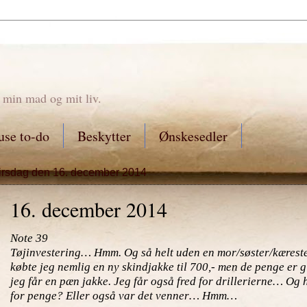
 min mad og mit liv.
se to-do
Beskytter
Ønskesedler
tirsdag den 16. december 2014
16. december 2014
Note 39
Tøjinvestering… Hmm. Og så helt uden en mor/søster/kæreste t
købte jeg nemlig en ny skindjakke til 700,- men de penge er g
jeg får en pæn jakke. Jeg får også fred for drillerierne… Og 
for penge? Eller også var det venner… Hmm…