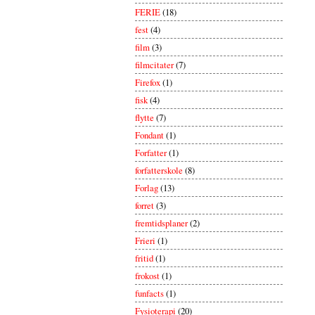
FERIE
(18)
fest
(4)
film
(3)
filmcitater
(7)
Firefox
(1)
fisk
(4)
flytte
(7)
Fondant
(1)
Forfatter
(1)
forfatterskole
(8)
Forlag
(13)
forret
(3)
fremtidsplaner
(2)
Frieri
(1)
fritid
(1)
frokost
(1)
funfacts
(1)
Fysioterapi
(20)