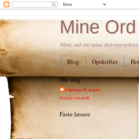
Mine Ord
Mine ord om mine skriveprojekter,
Blog
Opskrifter
Hou
Om mig
Christian W. Jensen
Vis hele min profil
Faste læsere