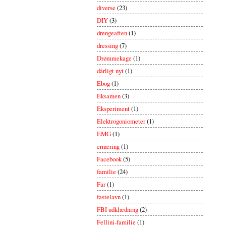
diverse
(23)
DIY
(3)
drengeaften
(1)
dressing
(7)
Drømmekage
(1)
dårligt nyt
(1)
Ebog
(1)
Eksamen
(3)
Eksperiment
(1)
Elektrogoniometer
(1)
EMG
(1)
ernæring
(1)
Facebook
(5)
familie
(24)
Far
(1)
fastelavn
(1)
FBI udklædning
(2)
Fellini-familie
(1)