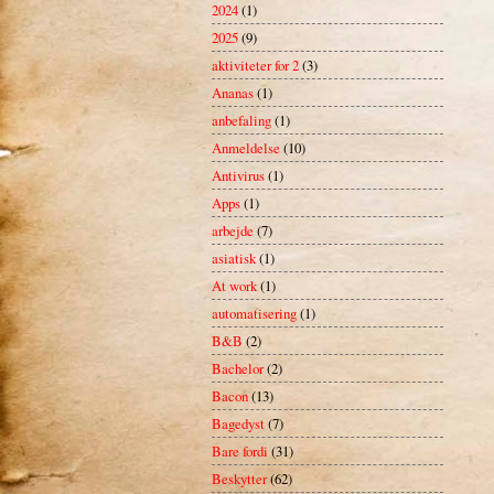
2024
(1)
2025
(9)
aktiviteter for 2
(3)
Ananas
(1)
anbefaling
(1)
Anmeldelse
(10)
Antivirus
(1)
Apps
(1)
arbejde
(7)
asiatisk
(1)
At work
(1)
automatisering
(1)
B&B
(2)
Bachelor
(2)
Bacon
(13)
Bagedyst
(7)
Bare fordi
(31)
Beskytter
(62)