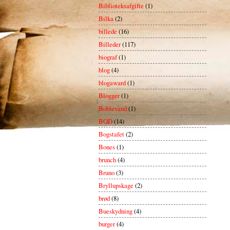
Biblioteksafgifte
(1)
Bilka
(2)
billede
(16)
Billeder
(117)
biograf
(1)
blog
(4)
blogaward
(1)
Blogger
(1)
Boblevand
(1)
BOD
(14)
Bogstafet
(2)
Bones
(1)
brunch
(4)
Bruno
(3)
Bryllupskage
(2)
brød
(8)
Bueskydning
(4)
burger
(4)