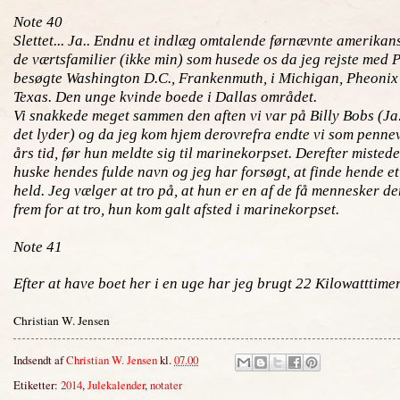
Note 40
Slettet... Ja.. Endnu et indlæg omtalende førnævnte amerikans
de værtsfamilier (ikke min) som husede os da jeg rejste med Pe
besøgte Washington D.C., Frankenmuth, i Michigan, Pheonix 
Texas. Den unge kvinde boede i Dallas området.
Vi snakkede meget sammen den aften vi var på Billy Bobs (Ja
det lyder) og da jeg kom hjem derovrefra endte vi som penne
års tid, før hun meldte sig til marinekorpset. Derefter mistede
huske hendes fulde navn og jeg har forsøgt, at finde hende 
held. Jeg vælger at tro på, at hun er en af de få mennesker d
frem for at tro, hun kom galt afsted i marinekorpset.
Note 41
Efter at have boet her i en uge har jeg brugt 22 Kilowatttimer
Christian W. Jensen
Indsendt af
Christian W. Jensen
kl.
07.00
Etiketter:
2014
,
Julekalender
,
notater