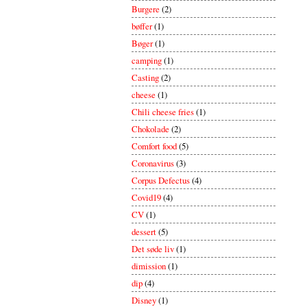
Burgere
(2)
bøffer
(1)
Bøger
(1)
camping
(1)
Casting
(2)
cheese
(1)
Chili cheese fries
(1)
Chokolade
(2)
Comfort food
(5)
Coronavirus
(3)
Corpus Defectus
(4)
Covid19
(4)
CV
(1)
dessert
(5)
Det søde liv
(1)
dimission
(1)
dip
(4)
Disney
(1)