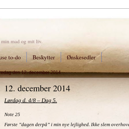
 min mad og mit liv.
se to-do
Beskytter
Ønskesedler
fredag den 12. december 2014
12. december 2014
Lørdag d. 4/8 – Dag 5.
Note 25
Første ”dagen derpå” i min nye lejlighed. Ikke slem overhove