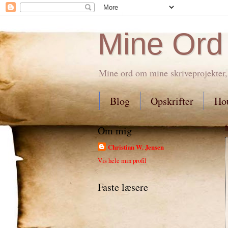
Mine Ord
Mine ord om mine skriveprojekter,
Blog
Opskrifter
Hou
Om mig
Christian W. Jensen
Vis hele min profil
Faste læsere