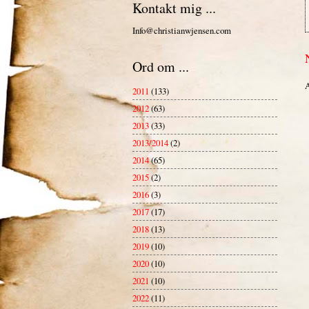
Kontakt mig ...
Info@christianwjensen.com
Ord om ...
A
2011
(133)
2012
(63)
2013
(33)
2013/2014
(2)
2014
(65)
2015
(2)
2016
(3)
2017
(17)
2018
(13)
2019
(10)
2020
(10)
2021
(10)
2022
(11)