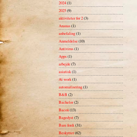
2024
(1)
2025
(9)
aktiviteter for 2
(3)
Ananas
(1)
anbefaling
(1)
Anmeldelse
(10)
Antivirus
(1)
Apps
(1)
arbejde
(7)
asiatisk
(1)
At work
(1)
automatisering
(1)
B&B
(2)
Bachelor
(2)
Bacon
(13)
Bagedyst
(7)
Bare fordi
(31)
Beskytter
(62)