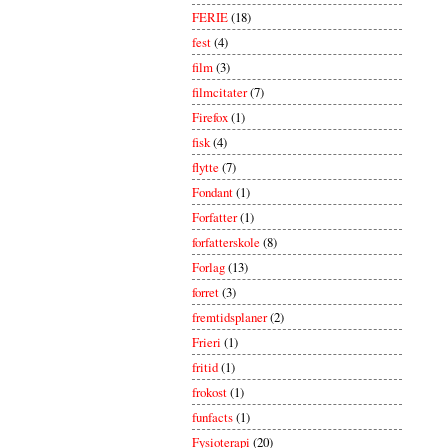
FERIE
(18)
fest
(4)
film
(3)
filmcitater
(7)
Firefox
(1)
fisk
(4)
flytte
(7)
Fondant
(1)
Forfatter
(1)
forfatterskole
(8)
Forlag
(13)
forret
(3)
fremtidsplaner
(2)
Frieri
(1)
fritid
(1)
frokost
(1)
funfacts
(1)
Fysioterapi
(20)