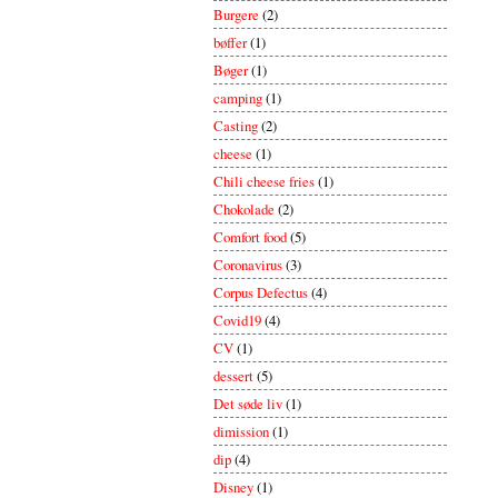
Burgere
(2)
bøffer
(1)
Bøger
(1)
camping
(1)
Casting
(2)
cheese
(1)
Chili cheese fries
(1)
Chokolade
(2)
Comfort food
(5)
Coronavirus
(3)
Corpus Defectus
(4)
Covid19
(4)
CV
(1)
dessert
(5)
Det søde liv
(1)
dimission
(1)
dip
(4)
Disney
(1)