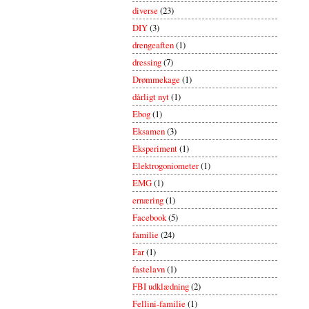
diverse
(23)
DIY
(3)
drengeaften
(1)
dressing
(7)
Drømmekage
(1)
dårligt nyt
(1)
Ebog
(1)
Eksamen
(3)
Eksperiment
(1)
Elektrogoniometer
(1)
EMG
(1)
ernæring
(1)
Facebook
(5)
familie
(24)
Far
(1)
fastelavn
(1)
FBI udklædning
(2)
Fellini-familie
(1)