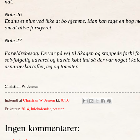
nat.
Note 26
Endnu et plus ved ikke at bo hjemme. Man kan tage en bog me
om at blive forstyrret.
Note 27
Forældrebesøg. De var på vej til Skagen og stoppede forbi for
selvfølgelig advaret og havde købt ind så der var noget i køl
aspargeskartofler, æg og tomater.
Christian W. Jensen
Indsendt af
Christian W. Jensen
kl.
07.00
Etiketter:
2014
,
Julekalender
,
notater
Ingen kommentarer: