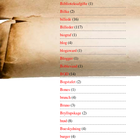
Biblioteksafgifte
(1)
Bilka
(2)
billede
(16)
Billeder
(117)
biograf
(1)
blog
(4)
blogaward
(1)
Blogger
(1)
Boblevand
(1)
BOD
(14)
Bogstafet
(2)
Bones
(1)
brunch
(4)
Bruno
(3)
Bryllupskage
(2)
brød
(8)
Bueskydning
(4)
burger
(4)