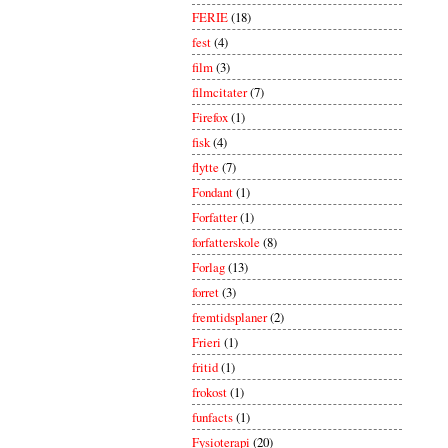
FERIE
(18)
fest
(4)
film
(3)
filmcitater
(7)
Firefox
(1)
fisk
(4)
flytte
(7)
Fondant
(1)
Forfatter
(1)
forfatterskole
(8)
Forlag
(13)
forret
(3)
fremtidsplaner
(2)
Frieri
(1)
fritid
(1)
frokost
(1)
funfacts
(1)
Fysioterapi
(20)