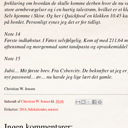
forklaring om hvordan de skulle komme derhen hvor de nu va
store armbevægelser og i en hurtig talestrøm, hvilket er et kl
Selv hjemme i Skive. Og her i Quickfood’en klokken 10.45 kan 
på bordet. Personligt synes jeg det er for tidligt.
Note 14
Første indkøbstur. I Føtex selvfølgelig. Kom af med 211,64 me
aftensmad og morgenmad samt tandpasta og opvaskemiddel
Note 15
Jubii… Mit første brev. Fra Cybercity. De bekræfter at jeg er 
nyt password… øv… nu havde jeg lige lært det gamle.
Christian W. Jensen
Indsendt af
Christian W. Jensen
kl.
10.16
Etiketter:
2014
,
Julekalender
,
notater
Ingen kommentarer: