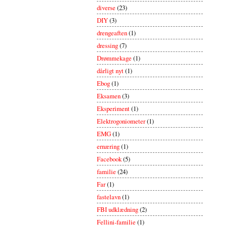
diverse
(23)
DIY
(3)
drengeaften
(1)
dressing
(7)
Drømmekage
(1)
dårligt nyt
(1)
Ebog
(1)
Eksamen
(3)
Eksperiment
(1)
Elektrogoniometer
(1)
EMG
(1)
ernæring
(1)
Facebook
(5)
familie
(24)
Far
(1)
fastelavn
(1)
FBI udklædning
(2)
Fellini-familie
(1)