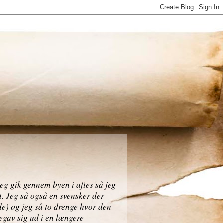
eg gik gennem byen i aftes så jeg
t. Jeg så også en svensker der
e) og jeg så to drenge hvor den
gav sig ud i en længere