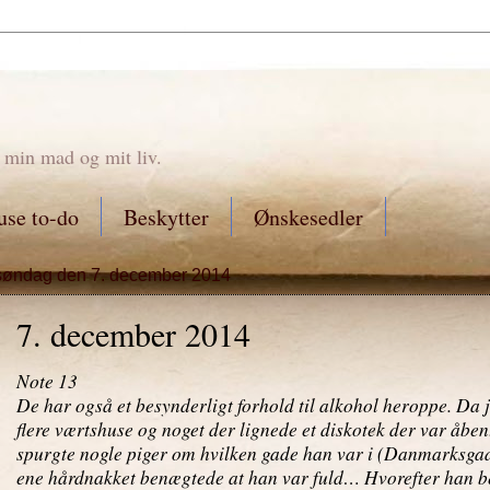
 min mad og mit liv.
se to-do
Beskytter
Ønskesedler
søndag den 7. december 2014
7. december 2014
Note 13
De har også et besynderligt forhold til alkohol heroppe. Da j
flere værtshuse og noget der lignede et diskotek der var åben
spurgte nogle piger om hvilken gade han var i (Danmarksgad
ene hårdnakket benægtede at han var fuld… Hvorefter han be