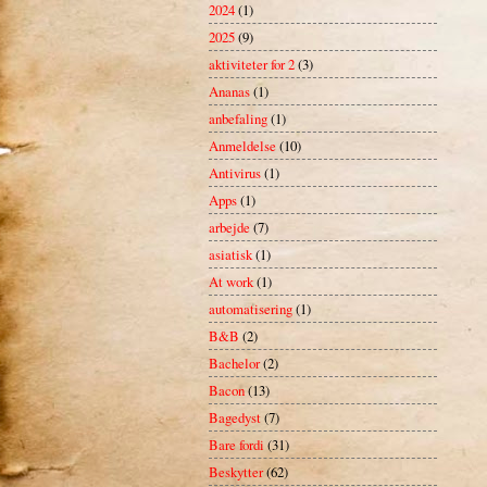
2024
(1)
2025
(9)
aktiviteter for 2
(3)
Ananas
(1)
anbefaling
(1)
Anmeldelse
(10)
Antivirus
(1)
Apps
(1)
arbejde
(7)
asiatisk
(1)
At work
(1)
automatisering
(1)
B&B
(2)
Bachelor
(2)
Bacon
(13)
Bagedyst
(7)
Bare fordi
(31)
Beskytter
(62)