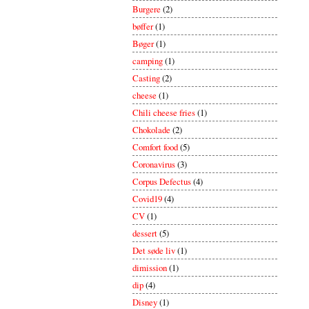
Burgere
(2)
bøffer
(1)
Bøger
(1)
camping
(1)
Casting
(2)
cheese
(1)
Chili cheese fries
(1)
Chokolade
(2)
Comfort food
(5)
Coronavirus
(3)
Corpus Defectus
(4)
Covid19
(4)
CV
(1)
dessert
(5)
Det søde liv
(1)
dimission
(1)
dip
(4)
Disney
(1)