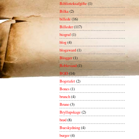
Biblioteksafgifte
(1)
Bilka
(2)
billede
(16)
Billeder
(117)
biograf
(1)
blog
(4)
blogaward
(1)
Blogger
(1)
Boblevand
(1)
BOD
(14)
Bogstafet
(2)
Bones
(1)
brunch
(4)
Bruno
(3)
Bryllupskage
(2)
brød
(8)
Bueskydning
(4)
burger
(4)