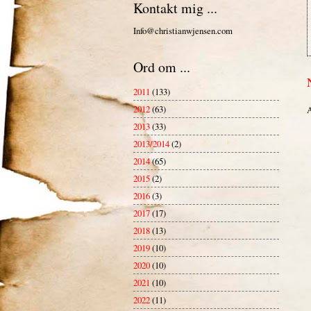
Kontakt mig ...
Info@christianwjensen.com
Ord om ...
2011
(133)
2012
(63)
A
2013
(33)
2013/2014
(2)
2014
(65)
2015
(2)
2016
(3)
2017
(17)
2018
(13)
2019
(10)
2020
(10)
2021
(10)
2022
(11)