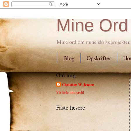
Mine Ord
Mine ord om mine skriveprojekter,
Blog
Opskrifter
Hou
Om mig
Christian W. Jensen
Vis hele min profil
Faste læsere