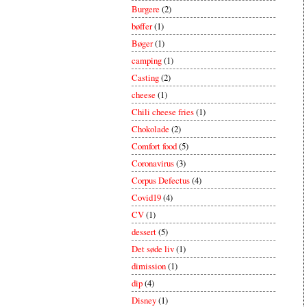
Burgere
(2)
bøffer
(1)
Bøger
(1)
camping
(1)
Casting
(2)
cheese
(1)
Chili cheese fries
(1)
Chokolade
(2)
Comfort food
(5)
Coronavirus
(3)
Corpus Defectus
(4)
Covid19
(4)
CV
(1)
dessert
(5)
Det søde liv
(1)
dimission
(1)
dip
(4)
Disney
(1)