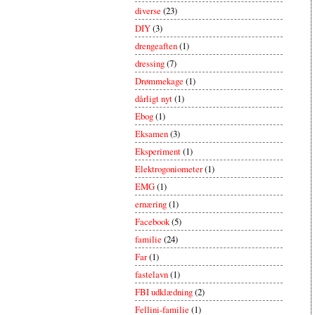
diverse
(23)
DIY
(3)
drengeaften
(1)
dressing
(7)
Drømmekage
(1)
dårligt nyt
(1)
Ebog
(1)
Eksamen
(3)
Eksperiment
(1)
Elektrogoniometer
(1)
EMG
(1)
ernæring
(1)
Facebook
(5)
familie
(24)
Far
(1)
fastelavn
(1)
FBI udklædning
(2)
Fellini-familie
(1)