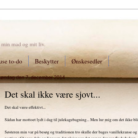
 min mad og mit liv.
se to-do
Beskytter
Ønskesedler
søndag den 7. december 2014
Det skal ikke være sjovt...
Det skal være effektivt...
Sådan har mottoet lydt i dag til julekagebagning... Men lur mig om det ikke bliv
Søsteren min var på besøg og traditionen tro skulle der bages vanillekranse og 
portion af begge dele og ligesom det plejer var det ovnen der var flaskehalsen.