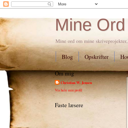
Mine Ord
Mine ord om mine skriveprojekter,
Blog
Opskrifter
Hou
Om mig
Christian W. Jensen
Vis hele min profil
Faste læsere