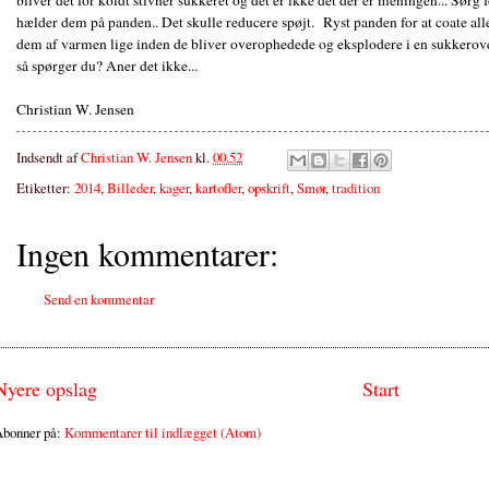
hælder dem på panden.. Det skulle reducere spøjt. Ryst panden for at coate al
dem af varmen lige inden de bliver overophedede og eksplodere i en sukkerover
så spørger du? Aner det ikke...
Christian W. Jensen
Indsendt af
Christian W. Jensen
kl.
00.52
Etiketter:
2014
,
Billeder
,
kager
,
kartofler
,
opskrift
,
Smør
,
tradition
Ingen kommentarer:
Send en kommentar
Nyere opslag
Start
bonner på:
Kommentarer til indlægget (Atom)