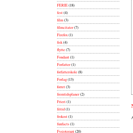
FERIE
(18)
fest
(4)
film
(3)
filmcitater
(7)
Firefox
(1)
fisk
(4)
flytte
(7)
Fondant
(1)
Forfatter
(1)
forfatterskole
(8)
Forlag
(13)
forret
(3)
fremtidsplaner
(2)
Frieri
(1)
fritid
(1)
frokost
(1)
A
funfacts
(1)
Fysioterapi
(20)