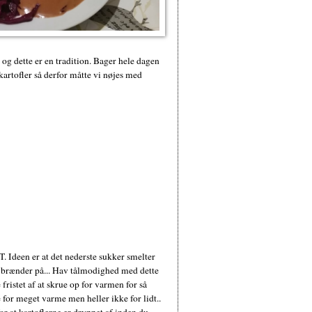
. og dette er en tradition. Bager hele dagen
artofler så derfor måtte vi nøjes med
deen er at det nederste sukker smelter
et brænder på... Hav tålmodighed med dette
ristet af at skrue op for varmen for så
e for meget varme men heller ikke for lidt..
for at kartoflerne er dryppet af inden du