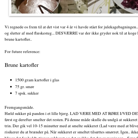
Vi regnede os frem til at det vist var 4 år vi havde stået for julekagebagningen.
og slutter af med flæskesteg... DESVÆRRE var der ikke gryder nok til at koge k
brune kartofler..
For future reference:
Brune kartofler
1500 gram kartofler i glas
75 gr. smør
7 spsk. sukker
Fremgangsmåde.
Hæld sukker på panden i et lille bjerg. LAD VÆRE MED AT RØRE I/VED DET. I
først og derefter smelter det resten. På denne måde skulle du undgå at sukker
trin. Der gik vel 10-15 minutter med at smelte sukkeret (Lad være med at blive f
risikerer du at brænder på. Når sukkeret er smeltet tilsættes smørret. Igen.. ikk
bliver det for koldt stivner sukkeret og det er ikke det der er meningen... Sørg 