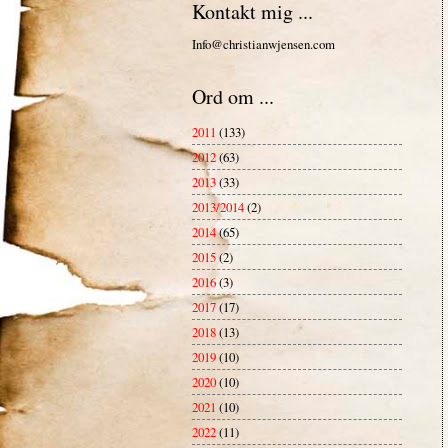
Kontakt mig ...
Info@christianwjensen.com
Ord om ...
2011
(133)
2012
(63)
2013
(33)
2013/2014
(2)
2014
(65)
2015
(2)
2016
(3)
2017
(17)
2018
(13)
2019
(10)
2020
(10)
2021
(10)
2022
(11)