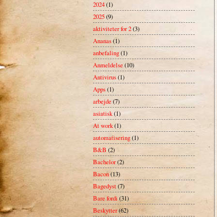
2024
(1)
2025
(9)
aktiviteter for 2
(3)
Ananas
(1)
anbefaling
(1)
Anmeldelse
(10)
Antivirus
(1)
Apps
(1)
arbejde
(7)
asiatisk
(1)
At work
(1)
automatisering
(1)
B&B
(2)
Bachelor
(2)
Bacon
(13)
Bagedyst
(7)
Bare fordi
(31)
Beskytter
(62)