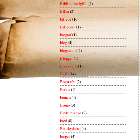
Biblioteksafgifte
(1)
Bilka
(2)
billede
(16)
Billeder
(117)
biograf
(1)
blog
(4)
blogaward
(1)
Blogger
(1)
Boblevand
(1)
BOD
(14)
Bogstafet
(2)
Bones
(1)
brunch
(4)
Bruno
(3)
Bryllupskage
(2)
brød
(8)
Bueskydning
(4)
burger
(4)