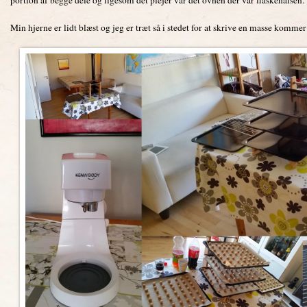
Min hjerne er lidt blæst og jeg er træt så i stedet for at skrive en masse komme