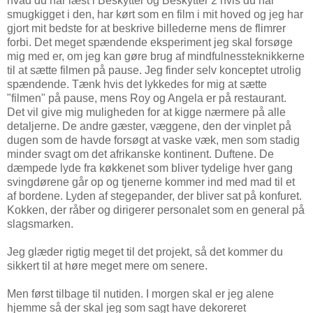
hvad du har læst i Beskytter og Beskytter 2 hvis du har
smugkigget i den, har kørt som en film i mit hoved og jeg har
gjort mit bedste for at beskrive billederne mens de flimrer
forbi. Det meget spændende eksperiment jeg skal forsøge
mig med er, om jeg kan gøre brug af mindfulnessteknikkerne
til at sætte filmen på pause. Jeg finder selv konceptet utrolig
spændende. Tænk hvis det lykkedes for mig at sætte
"filmen" på pause, mens Roy og Angela er på restaurant.
Det vil give mig muligheden for at kigge nærmere på alle
detaljerne. De andre gæster, væggene, den der vinplet på
dugen som de havde forsøgt at vaske væk, men som stadig
minder svagt om det afrikanske kontinent. Duftene. De
dæmpede lyde fra køkkenet som bliver tydelige hver gang
svingdørene går op og tjenerne kommer ind med mad til et
af bordene. Lyden af stegepander, der bliver sat på konfuret.
Kokken, der råber og dirigerer personalet som en general på
slagsmarken.
Jeg glæder rigtig meget til det projekt, så det kommer du
sikkert til at høre meget mere om senere.
Men først tilbage til nutiden. I morgen skal er jeg alene
hjemme så der skal jeg som sagt have dekoreret