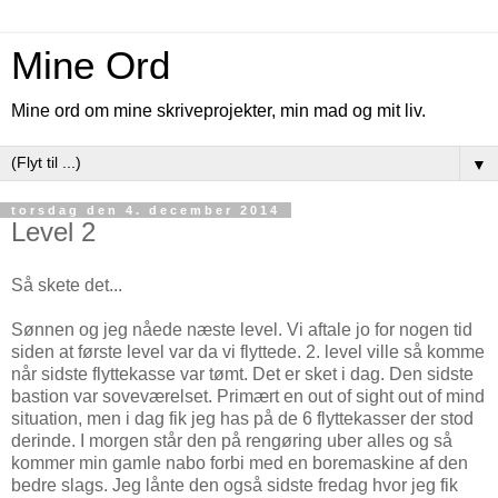
Mine Ord
Mine ord om mine skriveprojekter, min mad og mit liv.
▼
torsdag den 4. december 2014
Level 2
Så skete det...
Sønnen og jeg nåede næste level. Vi aftale jo for nogen tid
siden at første level var da vi flyttede. 2. level ville så komme
når sidste flyttekasse var tømt. Det er sket i dag. Den sidste
bastion var soveværelset. Primært en out of sight out of mind
situation, men i dag fik jeg has på de 6 flyttekasser der stod
derinde. I morgen står den på rengøring uber alles og så
kommer min gamle nabo forbi med en boremaskine af den
bedre slags. Jeg lånte den også sidste fredag hvor jeg fik