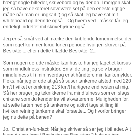
hængt nogle billeder, skrivebord og hylder op. I morgen skal
jeg så have dekoreret soveværelset på den eneste rigtige
måde når man er ungkarl :) og så skal jeg have sat mit
whiteboard op derinde også... Og hvem ved.. måske får jeg
endeligt indrettet mit skrivehjørne også.
Jeg er så småt ved at mærke den kriblende fornemmelse der
som regel kommer forud for en periode hvor jeg skriver på
Beskytter... eller i dette tilfælde Beskytter 2...
Som nogen derude måske kan huske har jeg taget et kursus
som mindfulness instruktør. En af de ting jeg selv bruger
mindfulness til i min hverdag er at håndtere min tankemylder.
F.eks. når jeg er ude at gå så suser tankerne afsted med 220
km/t hvilket er omkring 213 km/t hurtigere end resten af mig.
Så her bruger jeg teknikkerne fra mindfulness som en slags
chikane som du kender fra villakvartererne. Muligheden for,
at sætte farten ned på tankerne og aktivt tage stilling til
hvilken retning tankerne skal forsætte... Og hvorfor bringer
jeg nu dette på banen?
Jo.. Christian-fun-fact: Når jeg skriver så ser jeg i billeder. Alt