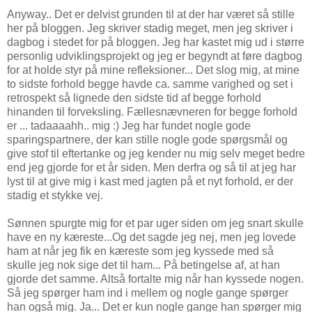
Anyway.. Det er delvist grunden til at der har været så stille
her på bloggen. Jeg skriver stadig meget, men jeg skriver i
dagbog i stedet for på bloggen. Jeg har kastet mig ud i større
personlig udviklingsprojekt og jeg er begyndt at føre dagbog
for at holde styr på mine refleksioner... Det slog mig, at mine
to sidste forhold begge havde ca. samme varighed og set i
retrospekt så lignede den sidste tid af begge forhold
hinanden til forveksling. Fællesnævneren for begge forhold
er ... tadaaaahh.. mig :) Jeg har fundet nogle gode
sparingspartnere, der kan stille nogle gode spørgsmål og
give stof til eftertanke og jeg kender nu mig selv meget bedre
end jeg gjorde for et år siden. Men derfra og så til at jeg har
lyst til at give mig i kast med jagten på et nyt forhold, er der
stadig et stykke vej.
Sønnen spurgte mig for et par uger siden om jeg snart skulle
have en ny kæreste...Og det sagde jeg nej, men jeg lovede
ham at når jeg fik en kæreste som jeg kyssede med så
skulle jeg nok sige det til ham... På betingelse af, at han
gjorde det samme. Altså fortalte mig når han kyssede nogen.
Så jeg spørger ham ind i mellem og nogle gange spørger
han også mig. Ja... Det er kun nogle gange han spørger mig