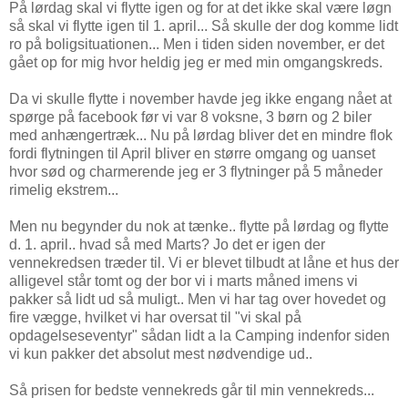
På lørdag skal vi flytte igen og for at det ikke skal være løgn
så skal vi flytte igen til 1. april... Så skulle der dog komme lidt
ro på boligsituationen... Men i tiden siden november, er det
gået op for mig hvor heldig jeg er med min omgangskreds.
Da vi skulle flytte i november havde jeg ikke engang nået at
spørge på facebook før vi var 8 voksne, 3 børn og 2 biler
med anhængertræk... Nu på lørdag bliver det en mindre flok
fordi flytningen til April bliver en større omgang og uanset
hvor sød og charmerende jeg er 3 flytninger på 5 måneder
rimelig ekstrem...
Men nu begynder du nok at tænke.. flytte på lørdag og flytte
d. 1. april.. hvad så med Marts? Jo det er igen der
vennekredsen træder til. Vi er blevet tilbudt at låne et hus der
alligevel står tomt og der bor vi i marts måned imens vi
pakker så lidt ud så muligt.. Men vi har tag over hovedet og
fire vægge, hvilket vi har oversat til "vi skal på
opdagelseseventyr" sådan lidt a la Camping indenfor siden
vi kun pakker det absolut mest nødvendige ud..
Så prisen for bedste vennekreds går til min vennekreds...