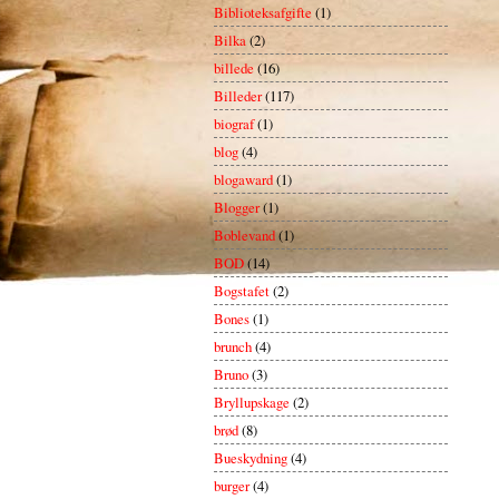
Biblioteksafgifte
(1)
Bilka
(2)
billede
(16)
Billeder
(117)
biograf
(1)
blog
(4)
blogaward
(1)
Blogger
(1)
Boblevand
(1)
BOD
(14)
Bogstafet
(2)
Bones
(1)
brunch
(4)
Bruno
(3)
Bryllupskage
(2)
brød
(8)
Bueskydning
(4)
burger
(4)