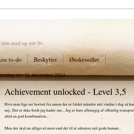
 min mad og mit liv.
se to-do
Beskytter
Ønskesedler
torsdag den 11. december 2014
Achievement unlocked - Level 3,5
Hvis man lige ser bortset fra sneen der er faldet udenfor mit vindue i dag så h
nej.. Det er ikke fordi jeg hader sne... Jeg er bare afhængig af offentlig transpor
altid en god kombination...
Men der skal nu alligevel mere end det til at sabotere mit gode humør...