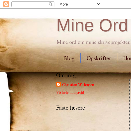
Mine Ord
Mine ord om mine skriveprojekter,
Blog
Opskrifter
Hou
Om mig
Christian W. Jensen
Vis hele min profil
Faste læsere