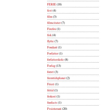
FERIE
(18)
fest
(4)
film
(3)
filmcitater
(7)
Firefox
(1)
fisk
(4)
flytte
(7)
Fondant
(1)
Forfatter
(1)
forfatterskole
(8)
Forlag
(13)
forret
(3)
fremtidsplaner
(2)
Frieri
(1)
fritid
(1)
frokost
(1)
funfacts
(1)
Fysioterapi
(20)