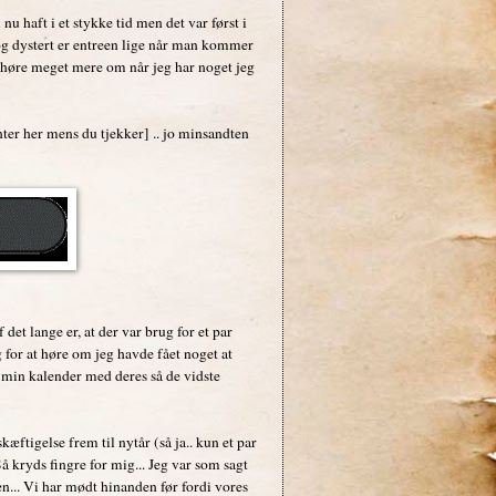
 nu haft i et stykke tid men det var først i
t og dystert er entreen lige når man kommer
t høre meget mere om når jeg har noget jeg
enter her mens du tjekker] .. jo minsandten
 det lange er, at der var brug for et par
for at høre om jeg havde fået noget at
e min kalender med deres så de vidste
kæftigelse frem til nytår (så ja.. kun et par
Så kryds fingre for mig... Jeg var som sagt
n... Vi har mødt hinanden før fordi vores