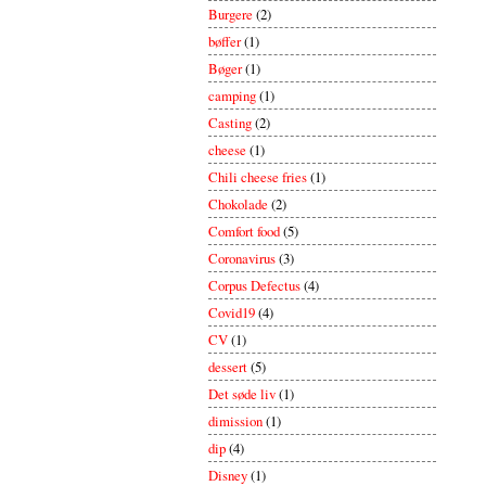
Burgere
(2)
bøffer
(1)
Bøger
(1)
camping
(1)
Casting
(2)
cheese
(1)
Chili cheese fries
(1)
Chokolade
(2)
Comfort food
(5)
Coronavirus
(3)
Corpus Defectus
(4)
Covid19
(4)
CV
(1)
dessert
(5)
Det søde liv
(1)
dimission
(1)
dip
(4)
Disney
(1)