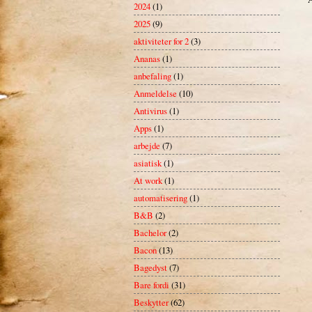
2024
(1)
2025
(9)
aktiviteter for 2
(3)
Ananas
(1)
anbefaling
(1)
Anmeldelse
(10)
Antivirus
(1)
Apps
(1)
arbejde
(7)
asiatisk
(1)
At work
(1)
automatisering
(1)
B&B
(2)
Bachelor
(2)
Bacon
(13)
Bagedyst
(7)
Bare fordi
(31)
Beskytter
(62)