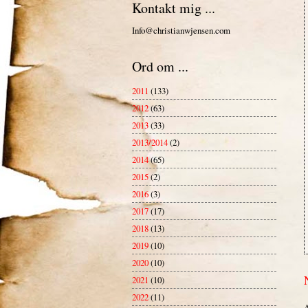
Kontakt mig ...
Info@christianwjensen.com
Ord om ...
2011
(133)
2012
(63)
2013
(33)
2013/2014
(2)
2014
(65)
2015
(2)
2016
(3)
2017
(17)
2018
(13)
2019
(10)
2020
(10)
2021
(10)
2022
(11)
A