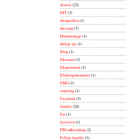
diverse
(23)
DIY
(3)
drengeaften
(1)
dressing
(7)
Drømmekage
(1)
dårligt nyt
(1)
Ebog
(1)
Eksamen
(3)
Eksperiment
(1)
Elektrogoniometer
(1)
EMG
(1)
ernæring
(1)
Facebook
(5)
familie
(24)
Far
(1)
fastelavn
(1)
FBI udklædning
(2)
Fellini-familie
(1)