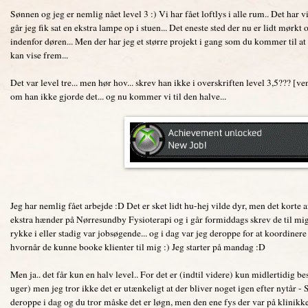
Sønnen og jeg er nemlig nået level 3 :) Vi har fået loftlys i alle rum.. Det har vi
går jeg fik sat en ekstra lampe op i stuen... Det eneste sted der nu er lidt mørk
indenfor døren... Men der har jeg et større projekt i gang som du kommer til a
kan vise frem...
Det var level tre... men hør hov... skrev han ikke i overskriften level 3,5??? [v
om han ikke gjorde det... og nu kommer vi til den halve...
Jeg har nemlig fået arbejde :D Det er sket lidt hu-hej vilde dyr, men det korte af
ekstra hænder på Nørresundby Fysioterapi og i går formiddags skrev de til mig 
rykke i eller stadig var jobsøgende... og i dag var jeg deroppe for at koordiner
hvornår de kunne booke klienter til mig :) Jeg starter på mandag :D
Men ja.. det får kun en halv level.. For det er (indtil videre) kun midlertidig bes
uger) men jeg tror ikke det er utænkeligt at der bliver noget igen efter nytår - 
deroppe i dag og du tror måske det er løgn, men den ene fys der var på klinikke