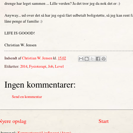
drenge har leget sammen ... Lille verden? Ja det tror jeg da nok det er :)
Anyway... ud over det så har jeg også fået udbetalt boligstøtte, så jeg kan rent f
låne penge af familie :)
LIFE IS GOOOD!
Christian W. Jensen
Indsendt af
Christian W. Jensen
kl.
15.02
Etiketter:
2014
,
Fysioterapi
,
Job
,
Level
Ingen kommentarer:
Send en kommentar
Nyere opslag
Start
bonner på:
Kommentarer til indlægget (Atom)