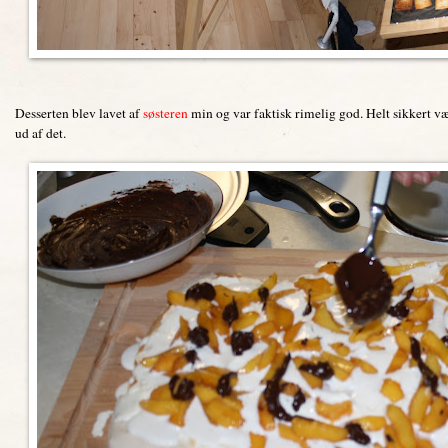
Desserten blev lavet af
søsteren
min og var faktisk rimelig god. Helt sikkert vær
ud af det.