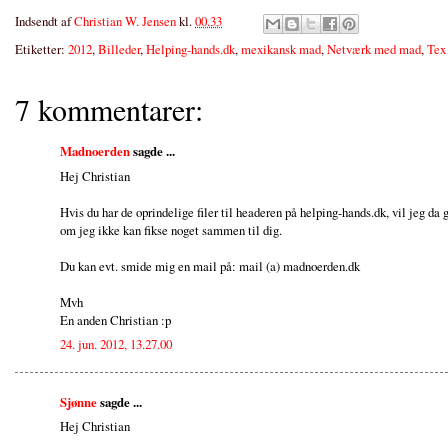
Indsendt af
Christian W. Jensen
kl.
00.33
Etiketter:
2012
,
Billeder
,
Helping-hands.dk
,
mexikansk mad
,
Netværk med mad
,
Tex
7 kommentarer:
Madnoerden
sagde ...
Hej Christian
Hvis du har de oprindelige filer til headeren på helping-hands.dk, vil jeg da g
om jeg ikke kan fikse noget sammen til dig.
Du kan evt. smide mig en mail på: mail (a) madnoerden.dk
Mvh
En anden Christian :p
24. jun. 2012, 13.27.00
Sjønne
sagde ...
Hej Christian