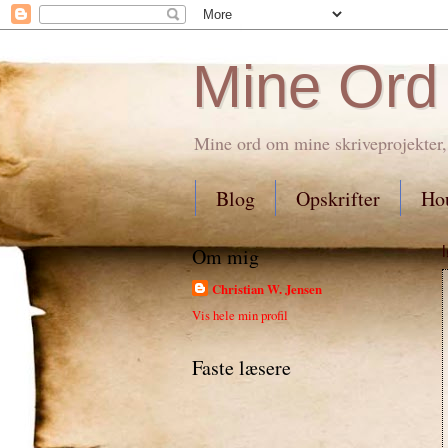
Mine Ord
Mine ord om mine skriveprojekter,
Blog
Opskrifter
Hou
Om mig
Christian W. Jensen
Vis hele min profil
Faste læsere