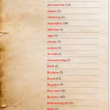
aktiviteter for 2
(3)
Ananas
(1)
anbefaling
(1)
Anmeldelse
(10)
Antivirus
(1)
Apps
(1)
arbejde
(7)
asiatisk
(1)
At work
(1)
automatisering
(1)
B&B
(2)
Bachelor
(2)
Bacon
(13)
Bagedyst
(7)
Bare fordi
(31)
Beskytter
(62)
Biblioteksafgifte
(1)
Bilka
(2)