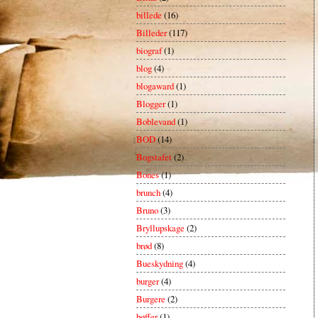
billede
(16)
Billeder
(117)
biograf
(1)
blog
(4)
blogaward
(1)
Blogger
(1)
Boblevand
(1)
BOD
(14)
Bogstafet
(2)
Bones
(1)
brunch
(4)
Bruno
(3)
Bryllupskage
(2)
brød
(8)
Bueskydning
(4)
burger
(4)
Burgere
(2)
bøffer
(1)