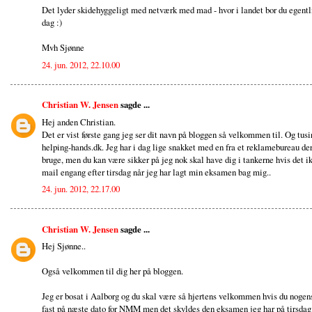
Det lyder skidehyggeligt med netværk med mad - hvor i landet bor du egentl
dag :)
Mvh Sjønne
24. jun. 2012, 22.10.00
Christian W. Jensen
sagde ...
Hej anden Christian.
Det er vist første gang jeg ser dit navn på bloggen så velkommen til. Og tusi
helping-hands.dk. Jeg har i dag lige snakket med en fra et reklamebureau de
bruge, men du kan være sikker på jeg nok skal have dig i tankerne hvis det ikk
mail engang efter tirsdag når jeg har lagt min eksamen bag mig..
24. jun. 2012, 22.17.00
Christian W. Jensen
sagde ...
Hej Sjønne..
Også velkommen til dig her på bloggen.
Jeg er bosat i Aalborg og du skal være så hjertens velkommen hvis du nogensi
fast på næste dato for NMM men det skyldes den eksamen jeg har på tirsdag.