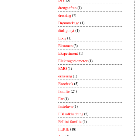
drengeaften
(1)
dressing
(7)
Drømmekage
(1)
dårligt nyt
(1)
Ebog
(1)
Eksamen
(3)
Eksperiment
(1)
Elektrogoniometer
(1)
EMG
(1)
ernæring
(1)
Facebook
(5)
familie
(24)
Far
(1)
fastelavn
(1)
FBI udklædning
(2)
Fellini-familie
(1)
FERIE
(18)