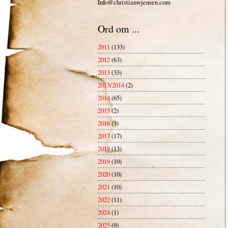
Info@christianwjensen.com
Ord om ...
2011
(133)
2012
(63)
2013
(33)
2013/2014
(2)
2014
(65)
2015
(2)
2016
(3)
2017
(17)
2018
(13)
2019
(10)
2020
(10)
2021
(10)
2022
(11)
2024
(1)
2025
(9)