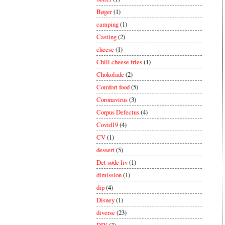
Bøger
(1)
camping
(1)
Casting
(2)
cheese
(1)
Chili cheese fries
(1)
Chokolade
(2)
Comfort food
(5)
Coronavirus
(3)
Corpus Defectus
(4)
Covid19
(4)
CV
(1)
dessert
(5)
Det søde liv
(1)
dimission
(1)
dip
(4)
Disney
(1)
diverse
(23)
DIY
(3)