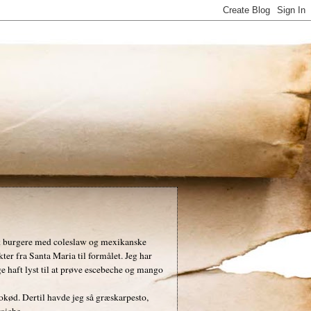
rk burgere med coleslaw og mexikanske
er fra Santa Maria til formålet. Jeg har
e haft lyst til at prøve escebeche og mango
cokød. Dertil havde jeg så græskarpesto,
aiche.