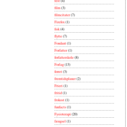
fest
(4)
film
(3)
filmcitater
(7)
Firefox
(1)
fisk
(4)
flytte
(7)
Fondant
(1)
Forfatter
(1)
forfatterskole
(8)
Forlag
(13)
forret
(3)
fremtidsplaner
(2)
Frieri
(1)
fritid
(1)
frokost
(1)
funfacts
(1)
Fysioterapi
(20)
fængsel
(1)