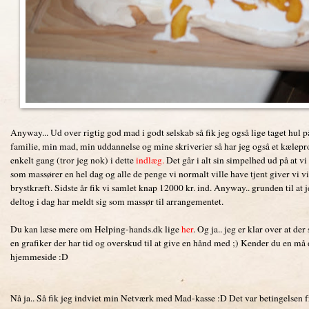
Anyway... Ud over rigtig god mad i godt selskab så fik jeg også lige taget hul 
familie, min mad, min uddannelse og mine skriverier så har jeg også et kælepr
enkelt gang (tror jeg nok) i dette
indlæg
.
Det går i alt sin simpelhed ud på at vi 
som massører en hel dag og alle de penge vi normalt ville have tjent giver v
brystkræft. Sidste år fik vi samlet knap 12000 kr. ind. Anyway.. grunden til at 
deltog i dag har meldt sig som massør til arrangementet.
Du kan læse mere om Helping-hands.dk lige
her
. Og ja.. jeg er klar over at d
en grafiker der har tid og overskud til at give en hånd med ;) Kender du en må
hjemmeside :D
Nå ja.. Så fik jeg indviet min Netværk med Mad-kasse :D Det var betingelsen fr