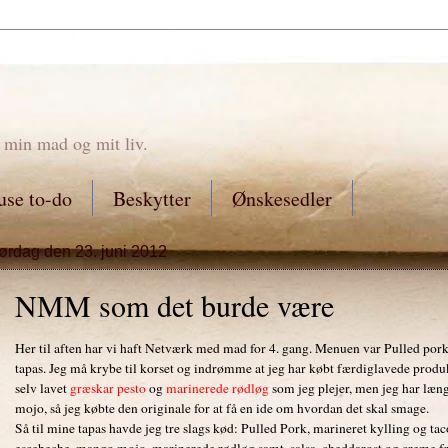
 min mad og mit liv.
se to-do
Beskytter
Ønskesedler
lørdag den 23. juni 2012
NMM som det burde være
Her til aften har vi haft Netværk med mad for 4. gang. Menuen var Pulled po
tapas. Jeg må krybe til korset og indrømme at jeg har købt færdiglavede produkt
selv lavet
græskar pesto
og
marinerede rødløg
som jeg plejer, men jeg har læng
mojo, så jeg købte den originale for at få en ide om hvordan det skal smage.
Så til mine tapas havde jeg tre slags kød: Pulled Pork, marineret kylling og ta
escebeche, mango mojo, marinerede rødløg samt, salsa, cheddarost og creme fr