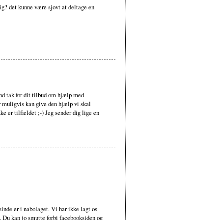
ig? det kunne være sjovt at deltage en
nd tak for dit tilbud om hjælp med
r muligvis kan give den hjælp vi skal
e er tilfældet ;-) Jeg sender dig lige en
nde er i nabolaget. Vi har ikke lagt os
 Du kan jo smutte forbi facebooksiden og