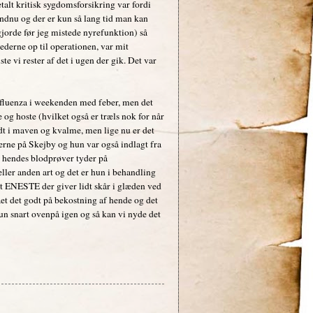
alt kritisk sygdomsforsikring var fordi
endnu og der er kun så lang tid man kan
gjorde før jeg mistede nyrefunktion) så
ederne op til operationen, var mit
te vi rester af det i ugen der gik. Det var
influenza i weekenden med feber, men det
 og hoste (hvilket også er træls nok for når
dt i maven og kvalme, men lige nu er det
gerne på Skejby og hun var også indlagt fra
 i hendes blodprøver tyder på
eller anden art og det er hun i behandling
det ENESTE der giver lidt skår i glæden ved
ået det godt på bekostning af hende og det
hun snart ovenpå igen og så kan vi nyde det