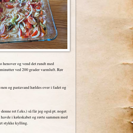
ico henover og vend det rundt med
 minutter ved 200 grader varmluft. Rør
ovnen og pastavand hældes over i fadet og
enne ret f.eks.) så får jeg også pt. noget
 vi havde i køleskabet og rørte sammen med
et stykke kylling.