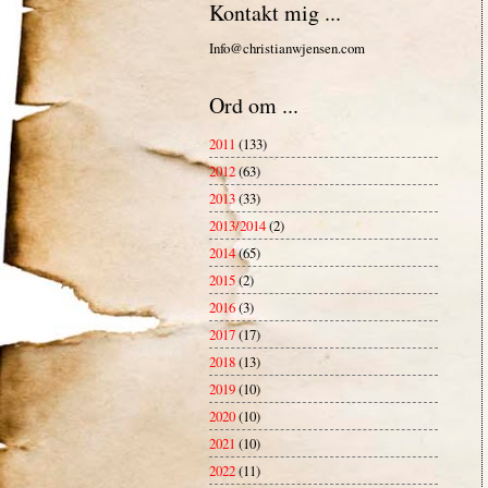
Kontakt mig ...
Info@christianwjensen.com
Ord om ...
2011
(133)
2012
(63)
2013
(33)
2013/2014
(2)
2014
(65)
2015
(2)
2016
(3)
2017
(17)
2018
(13)
2019
(10)
2020
(10)
2021
(10)
2022
(11)