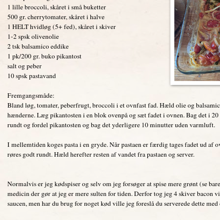
1 lille broccoli, skåret i små buketter
500 gr. cherrytomater, skåret i halve
1 HELT hvidløg (5+ fed), skåret i skiver
1-2 spsk olivenolie
2 tsk balsamico eddike
1 pk/200 gr. buko pikantost
salt og peber
10 spsk pastavand
Fremgangsmåde:
Bland løg, tomater, peberfrugt, broccoli i et ovnfast fad. Hæld olie og balsam
hænderne. Læg pikantosten i en blok ovenpå og sæt fadet i ovnen. Bag det i 20
rundt og fordel pikantosten og bag det yderligere 10 minutter uden varmluft.
I mellemtiden koges pasta i en gryde. Når pastaen er færdig tages fadet ud af 
røres godt rundt. Hæld herefter resten af vandet fra pastaen og server.
Normalvis er jeg kødspiser og selv om jeg forsøger at spise mere grønt (se bare d
medicin der gør at jeg er mere sulten for tiden. Derfor tog jeg 4 skiver bacon
saucen, men har du brug for noget kød ville jeg foreslå du serverede dette med 