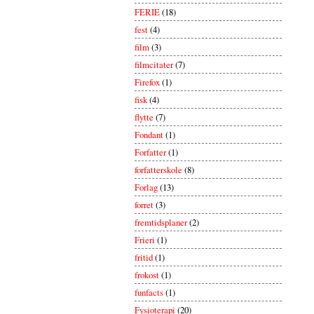
FERIE
(18)
fest
(4)
film
(3)
filmcitater
(7)
Firefox
(1)
fisk
(4)
flytte
(7)
Fondant
(1)
Forfatter
(1)
forfatterskole
(8)
Forlag
(13)
forret
(3)
fremtidsplaner
(2)
Frieri
(1)
fritid
(1)
frokost
(1)
funfacts
(1)
Fysioterapi
(20)