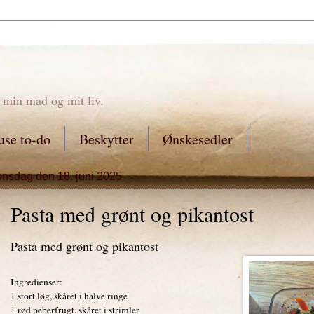
 min mad og mit liv.
se to-do
Beskytter
Ønskesedler
onsdag den 18. juni 2025
Pasta med grønt og pikantost
Pasta med grønt og pikantost
Ingredienser:
1 stort løg, skåret i halve ringe
1 rød peberfrugt, skåret i strimler