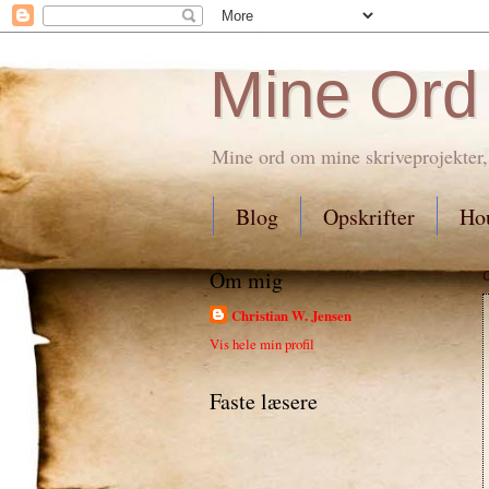
Mine Ord
Mine ord om mine skriveprojekter,
Blog
Opskrifter
Hou
Om mig
Christian W. Jensen
Vis hele min profil
Faste læsere