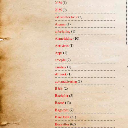
2024
(1)
2025
(9)
aktiviteter for 2
(3)
Ananas
(1)
anbefaling
(1)
Anmeldelse
(10)
Antivirus
(1)
Apps
(1)
arbejde
(7)
A
asiatisk
(1)
At work
(1)
automatisering
(1)
B&B
(2)
Bachelor
(2)
Bacon
(13)
Bagedyst
(7)
Bare fordi
(31)
Beskytter
(62)