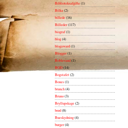
Biblioteksafgifte
(1)
Bilka
(2)
billede
(16)
Billeder
(117)
biograf
(1)
blog
(4)
blogaward
(1)
Blogger
(1)
Boblevand
(1)
BOD
(14)
Bogstafet
(2)
Bones
(1)
brunch
(4)
Bruno
(3)
Bryllupskage
(2)
brød
(8)
Bueskydning
(4)
burger
(4)