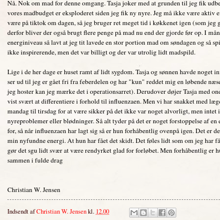
Nå. Nok om mad for denne omgang. Tasja joker med at grunden til jeg fik udbet
vores madbudget er eksploderet siden jeg fik ny nyre. Jeg må ikke være aktiv 
være på tiktok om dagen, så jeg bruger ret meget tid i køkkenet igen (som jeg 
derfor bliver der også brugt flere penge på mad nu end der gjorde før op. I mån
energiniveau så lavt at jeg tit lavede en stor portion mad om søndagen og så spis
ikke inspirerende, men det var billigt og der var utrolig lidt madspild.
Lige i de her dage er huset ramt af lidt sygdom. Tasja og sønnen havde noget 
ser ud til jeg er gået fri fra feberdelen og har "kun" reddet mig en løbende næse
jeg hoster kan jeg mærke det i operationsarret). Derudover døjer Tasja med on
vist svært at differentiere i forhold til influenzaen. Men vi har snakket med læ
mandag til tirsdag for at være sikker på det ikke var noget alvorligt, men intet
nyreproblemer eller blødninger. Så alt tyder på det er noget forstoppelse af en 
for, så når influenzaen har lagt sig så er hun forhåbentlig ovenpå igen. Det er 
min nyfundne energi. At hun har fået det skidt. Det føles lidt som om jeg har f
gør det sgu lidt svær at være rendyrket glad for forløbet. Men forhåbentlig er 
sammen i fulde drag
Christian W. Jensen
Indsendt af
Christian W. Jensen
kl.
12.00