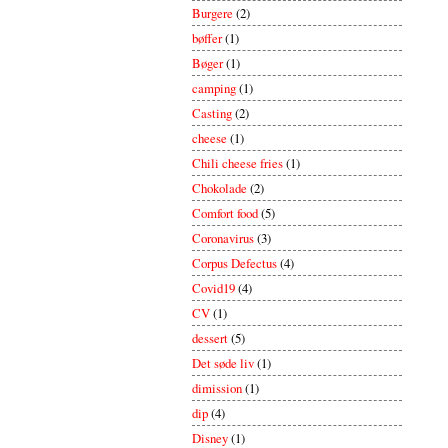
Burgere
(2)
bøffer
(1)
Bøger
(1)
camping
(1)
Casting
(2)
cheese
(1)
Chili cheese fries
(1)
Chokolade
(2)
Comfort food
(5)
Coronavirus
(3)
Corpus Defectus
(4)
Covid19
(4)
CV
(1)
dessert
(5)
Det søde liv
(1)
dimission
(1)
dip
(4)
Disney
(1)