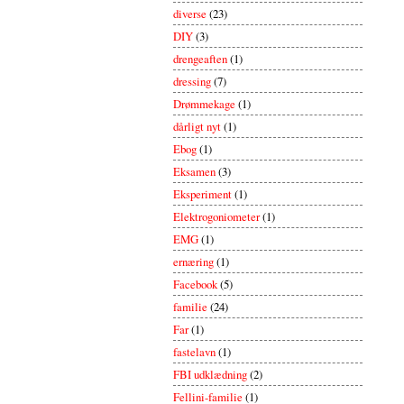
diverse
(23)
DIY
(3)
drengeaften
(1)
dressing
(7)
Drømmekage
(1)
dårligt nyt
(1)
Ebog
(1)
Eksamen
(3)
Eksperiment
(1)
Elektrogoniometer
(1)
EMG
(1)
ernæring
(1)
Facebook
(5)
familie
(24)
Far
(1)
fastelavn
(1)
FBI udklædning
(2)
Fellini-familie
(1)