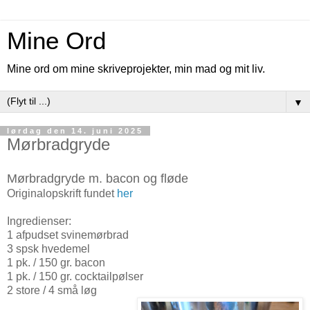
Mine Ord
Mine ord om mine skriveprojekter, min mad og mit liv.
▼
lørdag den 14. juni 2025
Mørbradgryde
Mørbradgryde m. bacon og fløde
Originalopskrift fundet
her
Ingredienser:
1 afpudset svinemørbrad
3 spsk hvedemel
1 pk. / 150 gr. bacon
1 pk. / 150 gr. cocktailpølser
2 store / 4 små løg