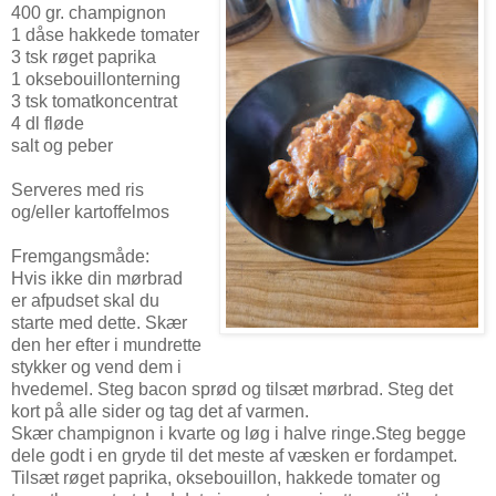
400 gr. champignon
1 dåse hakkede tomater
3 tsk røget paprika
1 oksebouillonterning
3 tsk tomatkoncentrat
4 dl fløde
salt og peber
Serveres med ris
og/eller kartoffelmos
Fremgangsmåde:
Hvis ikke din mørbrad
er afpudset skal du
starte med dette. Skær
den her efter i mundrette
stykker og vend dem i
hvedemel. Steg bacon sprød og tilsæt mørbrad. Steg det
kort på alle sider og tag det af varmen.
Skær champignon i kvarte og løg i halve ringe.Steg begge
dele godt i en gryde til det meste af væsken er fordampet.
Tilsæt røget paprika, oksebouillon, hakkede tomater og