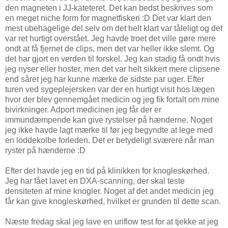
den magneten i JJ-kateteret. Det kan bedst beskrives som
en meget niche form for magnetfiskeri :D Det var klart den
mest ubehagelige del selv om det helt klart var tåleligt og det
var ret hurtigt overstået. Jeg havde troet det ville gøre mere
ondt at få fjernet de clips, men det var heller ikke slemt. Og
det har gjort en verden til forskel. Jeg kan stadig få ondt hvis
jeg nyser eller hoster, men det var helt sikkert mere clipsene
end såret jeg har kunne mærke de sidste par uger. Efter
turen ved sygeplejersken var der en hurtigt visit hos lægen
hvor der blev gennemgået medicin og jeg fik fortalt om mine
bivirkninger. Adport medicinen jeg får der er
immundæmpende kan give rystelser på hænderne. Noget
jeg ikke havde lagt mærke til før jeg begyndte at lege med
en loddekolbe forleden. Det er betydeligt sværere når man
ryster på hænderne :D
Efter det havde jeg en tid på klinikken for knogleskørhed.
Jeg har fået lavet en DXA-scanning, der skal teste
densiteten af mine knogler. Noget af det andet medicin jeg
får kan give knogleskørhed, hvilket er grunden til dette scan.
Næste fredag skal jeg lave en uriflow test for at tjekke at jeg