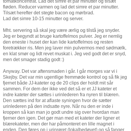
tomatkoncentrat. Lad det simre et par minutter og tilsæt
fløden. Reducer varmen og lad det simre et par minutter.
Tilsæt herefter det stegte bacon og mørbrad.
Lad det simre 10-15 minutter og server.
Mht. servering så skal jeg være ærlig og tilstå jeg snyder.
Jeg er begyndt at bruge kartoffelmos pulver. Jeg er nemlig
den eneste i huset der kan lide kartoffelmos og resten
foretrækker ris. Men jeg laver min pulvermos med sødmælk,
en klat smør og lidt revet muskat i. Jeg ved godt det er snyd,
men det smager stadig godt :)
Anyway. Det var aftensmaden i går. I går morges var vi i
Skejby. Det var min ugentlige fremmøde kontrol og så fik jeg
fjernet både JJ-kateter og de 20 clips der holdt mit sår
sammen. For dem der ikke ved det så er et JJ kateter et
indre kateter der sættes i urinlederen fra nyren til blæren.
Den sættes ind for at aflaste syningen hvor de sætter
urinlederen på den indsatte nyre. Når nu den er inde i
kroppen så kan man jo godt undre sig over hvordan man
fjerner den igen. Det gør man med et kateter der ligner et
blærekateter, men der har påmonteret en lille magnet i
enden. Den føres op i urinrøret (lokalbedøvet) og så fanger