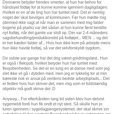
Desværre betyder hendes smerter, at hun har behov for
håndsyet fodtøj for at kunne komme igennem dagligdagen.
Hvilket er en af de ting hun har tumlet med. Det er nemlig
noget der skal bevilges af kommunen. Før hun mødte mig
(dermed ikke sagt at når man er sammen med mig falder
tingene på plads) var det sådan at hun kunne først bestille
nyt fodtøj, når det gamle var slidt op. Der var 2-4 måneders
sagsbehandling/produktionstid på fodtøjet... MEN ... og det
er her kæden falder af... Hvis hun ikke kom på arbejde mens
hun ikke havde fodtøj, så var det selvforskyldt sygdom..
De sidste par gange har det dog været gnidningsløst.. Hun
er også i fleksjob, hvilket betyder hun har tumlet med
flexjobenheden. Se det er en tung en at danse med som jeg
slet ikke vil gå i dybden med, men jeg er lykkelig for at min
kæreste nok er ansat på verdens bedste arbejdsplads... Det
er fedteri hvis hun skriver det, men mig som er fuldstændig
objektiv må godt skrive det :D
Anyway... For efterhånden lang tid siden blev hun delvist
sygemeldt fordi hun fik ondt et nyt sted. Så skulle hun jo
turen igennem i sygedagpengesystemet, der skal skrive sin