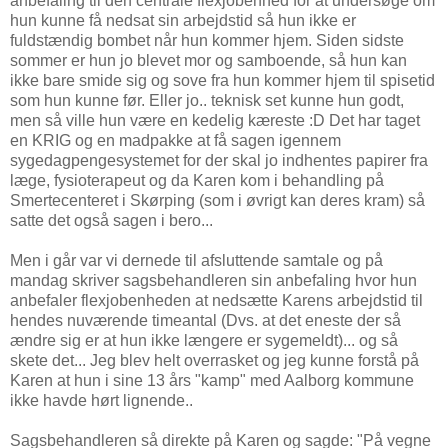
anbefaling til den centrale flexjobenhed for at undersøge om
hun kunne få nedsat sin arbejdstid så hun ikke er
fuldstændig bombet når hun kommer hjem. Siden sidste
sommer er hun jo blevet mor og samboende, så hun kan
ikke bare smide sig og sove fra hun kommer hjem til spisetid
som hun kunne før. Eller jo.. teknisk set kunne hun godt,
men så ville hun være en kedelig kæreste :D Det har taget
en KRIG og en madpakke at få sagen igennem
sygedagpengesystemet for der skal jo indhentes papirer fra
læge, fysioterapeut og da Karen kom i behandling på
Smertecenteret i Skørping (som i øvrigt kan deres kram) så
satte det også sagen i bero...
Men i går var vi dernede til afsluttende samtale og på
mandag skriver sagsbehandleren sin anbefaling hvor hun
anbefaler flexjobenheden at nedsætte Karens arbejdstid til
hendes nuværende timeantal (Dvs. at det eneste der så
ændre sig er at hun ikke længere er sygemeldt)... og så
skete det... Jeg blev helt overrasket og jeg kunne forstå på
Karen at hun i sine 13 års "kamp" med Aalborg kommune
ikke havde hørt lignende..
Sagsbehandleren så direkte på Karen og sagde: "På vegne