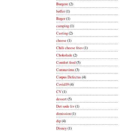
Burgere
(2)
bøffer
(1)
Bøger
(1)
camping
(1)
Casting
(2)
cheese
(1)
Chili cheese fries
(1)
Chokolade
(2)
Comfort food
(5)
Coronavirus
(3)
Corpus Defectus
(4)
Covid19
(4)
CV
(1)
dessert
(5)
Det søde liv
(1)
dimission
(1)
dip
(4)
Disney
(1)