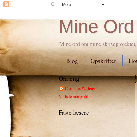
Mine Ord
Mine ord om mine skriveprojekter,
Blog
Opskrifter
Hou
Om mig
Christian W. Jensen
Vis hele min profil
Faste læsere