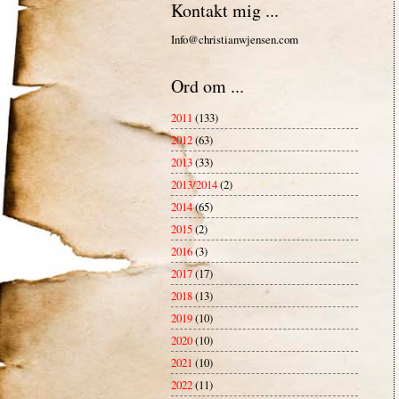
Kontakt mig ...
Info@christianwjensen.com
Ord om ...
2011
(133)
2012
(63)
2013
(33)
2013/2014
(2)
2014
(65)
2015
(2)
2016
(3)
2017
(17)
2018
(13)
2019
(10)
2020
(10)
2021
(10)
2022
(11)