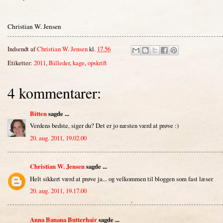
Christian W. Jensen
Indsendt af
Christian W. Jensen
kl.
17.56
Etiketter:
2011
,
Billeder
,
kage
,
opskrift
4 kommentarer:
Bitten
sagde ...
Verdens bedste, siger du? Det er jo næsten værd at prøve :)
20. aug. 2011, 19.02.00
Christian W. Jensen
sagde ...
Helt sikkert værd at prøve ja... og velkommen til bloggen som fast læser
20. aug. 2011, 19.17.00
Anna Banana Butterhair
sagde ...