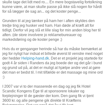
skulle tage det lidt med ro.... En mere bogstavelig fortolkning
kunne være, at man skulle passe på ikke slå nogen for hårdt
for så lægger de sag an... og det koster penge...
Grunden til at jeg tænker på ham her i aften skyldes den
tredje ting jeg husker ved ham. Han døde af kræft alt for
tidligt. Derfor vil jeg slå et lille slag for min anden blog her til
aften. (de store involvere jo reklamebureauer og
markedsføring og de koster penge ;)
Hvis du er genganger herinde så har du måske bemærket at
jeg for nyligt har indsat et billede øverst til venstre med noget
der hedder
Helping-hand.dk
. Det er et projekt jeg startede for
godt 4 år siden i Randers da jeg boede der og det går i bund
og grund ud på, at det er muligt at hjælpe andre ved at gøre
det man er bedst til. I mit tilfælde er det massage og mine ord
:)
I 2007 var vi to der masserede en dag og jeg fik Hotel
Scandic Kongens Ege til at sponsorere lokaler og
forplejninger til de gæster der kom. Den gang fik vi tjent
3600 kr. og alle pengene gik direkte til Kræftens