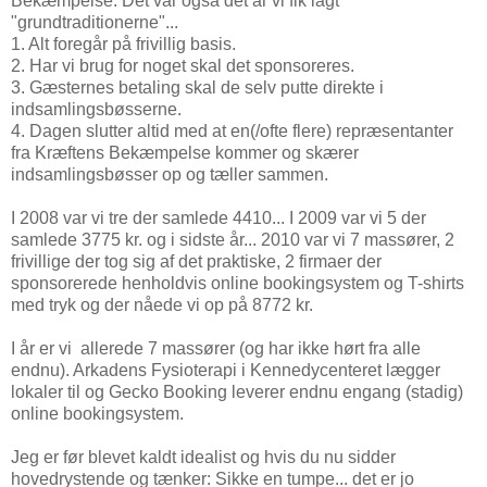
Bekæmpelse. Det var også det år vi fik lagt
"grundtraditionerne"...
1. Alt foregår på frivillig basis.
2. Har vi brug for noget skal det sponsoreres.
3. Gæsternes betaling skal de selv putte direkte i
indsamlingsbøsserne.
4. Dagen slutter altid med at en(/ofte flere) repræsentanter
fra Kræftens Bekæmpelse kommer og skærer
indsamlingsbøsser op og tæller sammen.
I 2008 var vi tre der samlede 4410... I 2009 var vi 5 der
samlede 3775 kr. og i sidste år... 2010 var vi 7 massører, 2
frivillige der tog sig af det praktiske, 2 firmaer der
sponsorerede henholdvis online bookingsystem og T-shirts
med tryk og der nåede vi op på 8772 kr.
I år er vi allerede 7 massører (og har ikke hørt fra alle
endnu). Arkadens Fysioterapi i Kennedycenteret lægger
lokaler til og Gecko Booking leverer endnu engang (stadig)
online bookingsystem.
Jeg er før blevet kaldt idealist og hvis du nu sidder
hovedrystende og tænker: Sikke en tumpe... det er jo