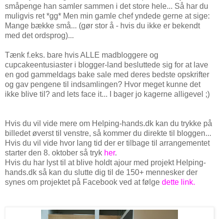
småpenge han samler sammen i det store hele... Så har du
muligvis ret *gg* Men min gamle chef yndede gerne at sige:
Mange bække små... (gør stor å - hvis du ikke er bekendt
med det ordsprog)...
Tænk f.eks. bare hvis ALLE madbloggere og
cupcakeentusiaster i blogger-land besluttede sig for at lave
en god gammeldags bake sale med deres bedste opskrifter
og gav pengene til indsamlingen? Hvor meget kunne det
ikke blive til? and lets face it... I bager jo kagerne alligevel ;)
Hvis du vil vide mere om Helping-hands.dk kan du trykke på
billedet øverst til venstre, så kommer du direkte til bloggen...
Hvis du vil vide hvor lang tid der er tilbage til arrangementet
starter den 8. oktober så tryk
her
.
Hvis du har lyst til at blive holdt ajour med projekt Helping-
hands.dk så kan du slutte dig til de 150+ mennesker der
synes om projektet på Facebook ved at følge
dette link.