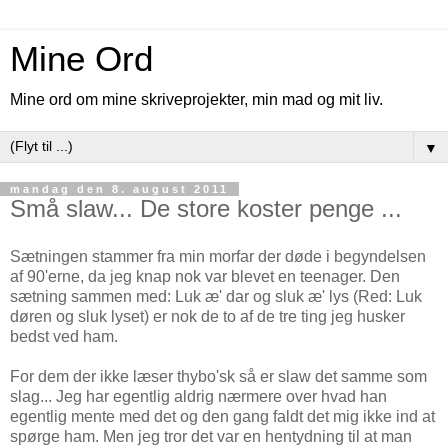
Mine Ord
Mine ord om mine skriveprojekter, min mad og mit liv.
▼
mandag den 8. august 2011
Små slaw... De store koster penge ...
Sætningen stammer fra min morfar der døde i begyndelsen
af 90'erne, da jeg knap nok var blevet en teenager. Den
sætning sammen med: Luk æ' dar og sluk æ' lys (Red: Luk
døren og sluk lyset) er nok de to af de tre ting jeg husker
bedst ved ham.
For dem der ikke læser thybo'sk så er slaw det samme som
slag... Jeg har egentlig aldrig nærmere over hvad han
egentlig mente med det og den gang faldt det mig ikke ind at
spørge ham. Men jeg tror det var en hentydning til at man