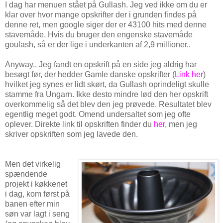
I dag har menuen stået på Gullash. Jeg ved ikke om du er
klar over hvor mange opskrifter der i grunden findes på
denne ret, men google siger der er 43100 hits med denne
stavemåde. Hvis du bruger den engenske stavemåde
goulash, så er der lige i underkanten af 2,9 millioner..
Anyway.. Jeg fandt en opskrift på en side jeg aldrig har
besøgt før, der hedder Gamle danske opskrifter (
Link her
)
hvilket jeg synes er lidt skørt, da Gullash oprindeligt skulle
stamme fra Ungarn. Ikke desto mindre lød den her opskrift
overkommelig så det blev den jeg prøvede. Resultatet blev
egentlig meget godt. Omend undersaltet som jeg ofte
oplever. Direkte link til opskriften finder du
her
, men jeg
skriver opskriften som jeg lavede den.
Men det virkelig
spændende
projekt i køkkenet
i dag, kom først på
banen efter min
søn var lagt i seng