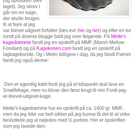
(og opvasken blev
taget). Jeg skrev i
går om en kage,
der skulle bruges
til at fejre at jeg
var blevet udgivet forfatter (læs evt.
her
og
her
) og efter en tur
rundt på diverse blogge faldt jeg over følgende. På
Mette's
kagedrømme
fandt jeg en opskrift på MMF (Marsh Mellow
Fondant) og på
Kagekonen.com
fandt jeg en opskrift på
lagkagebunde. Og i Metro tidligere i dag, da jeg fandt Palmin
fandt jeg også denne:
Den er egentlig købt fordi jeg på et tidspunkt skal lave en
Smølfekage, men nu bliver den først brugt til min Fordi-jeg-
er-blevet-udgivet-kage.
Mette's kagedrømme har en opskrift på ca. 1400 gr. MMF,
men da jeg ikke var helt sikker på jeg kunne få det til at virke
besluttede jeg at nøjedes med ½ portion. Her er opskriften
som jeg lavede den: