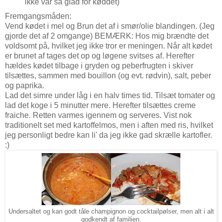
ikke var så glad for køddet)
Fremgangsmåden:
Vend kødet i mel og Brun det af i smør/olie blandingen. (Jeg
gjorde det af 2 omgange) BEMÆRK: Hos mig brændte det
voldsomt på, hvilket jeg ikke tror er meningen. Når alt kødet
er brunet af tages det op og løgene svitses af. Herefter
hældes kødet tilbage i gryden og peberfrugten i skiver
tilsættes, sammen med bouillon (og evt. rødvin), salt, peber
og paprika.
Lad det simre under låg i en halv times tid. Tilsæt tomater og
lad det koge i 5 minutter mere. Herefter tilsættes creme
fraiche. Retten varmes igennem og serveres. Vist nok
traditionelt set med kartoffelmos, men i aften med ris, hvilket
jeg personligt bedre kan li' da jeg ikke gad skrælle kartofler.
:)
Undersaltet og kan godt tåle champignon og cocktailpølser, men alt i alt
godkendt af familien.