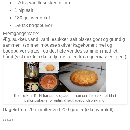
1½ tsk vanillesukker m. top
1 nip salt
180 gr. hvedemel
1½ tsk bagepulver
Fremgangsmåde:
Æg, sukker, vand, vanillesukker, salt piskes godt og grundig
sammen. (som en mousse skriver kagekonen) mel og
bagepulver sigtes i og det hele vendes sammen med let
hånd (vist nok for ikke at fjerne luften fra æggemassen igen.)
Bemærk at KEN har sin K-spade i, men den blev skiftet til et
ballonpiskeris for optimal lagkagebundspiskning.
Bagetid: ca. 20 minutter ved 200 grader (ikke varmluft)
******