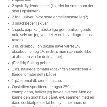
2 spsk. flydende becel (i stedet for smør som der
stod i opskriften)
2 løg i skiver (hvor store er mellemstore løg?)
3 snackpeber i skiver
1 spsk. paprika (måske lige gennemtrængende
nok, selv om jeg ved det er en hovedingrediens i
retten)
3 dl. oksebouillon (skulle have været 1½
oksebouillon og 1½ rødvin, men nænnede ikke
at åbne en vin for dette alene)
(For lidt) Salt og peber
1 ds. hakkede tomater (opskriften specificerer 4
flåede tomater delt i både)
1 på øjemål dl. creme fraiche.
Opskriften specificerede også 250 gr.
champignon, hvilket jeg havde overset. Men det
kunne den godt have båret. evt. sammen med en
dåse cocktailpølser (af hensyn til sønnen, der