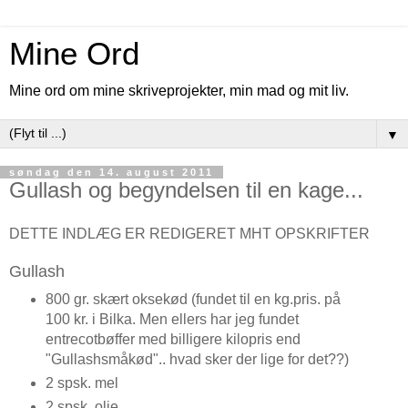
Mine Ord
Mine ord om mine skriveprojekter, min mad og mit liv.
▼
søndag den 14. august 2011
Gullash og begyndelsen til en kage...
DETTE INDLÆG ER REDIGERET MHT OPSKRIFTER
Gullash
800 gr. skært oksekød (fundet til en kg.pris. på
100 kr. i Bilka. Men ellers har jeg fundet
entrecotbøffer med billigere kilopris end
"Gullashsmåkød".. hvad sker der lige for det??)
2 spsk. mel
2 spsk. olie