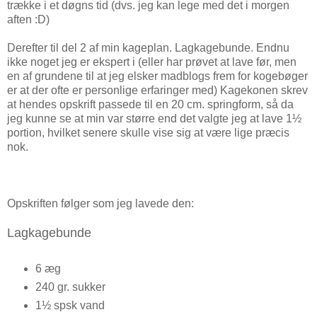
trække i et døgns tid (dvs. jeg kan lege med det i morgen
aften :D)
Derefter til del 2 af min kageplan. Lagkagebunde. Endnu
ikke noget jeg er ekspert i (eller har prøvet at lave før, men
en af grundene til at jeg elsker madblogs frem for kogebøger
er at der ofte er personlige erfaringer med) Kagekonen skrev
at hendes opskrift passede til en 20 cm. springform, så da
jeg kunne se at min var større end det valgte jeg at lave 1½
portion, hvilket senere skulle vise sig at være lige præcis
nok.
Opskriften følger som jeg lavede den:
Lagkagebunde
6 æg
240 gr. sukker
1½ spsk vand