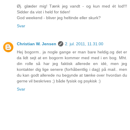
Øj. glæder mig! Tænk jeg vandt - og kun med ét lod!!!
Sidder da vist i held for tiden!
God weekend - bliver jeg heltinde eller skurk?
Svar
Christian W. Jensen
2. jul. 2011, 11.31.00
Hej bogorm.. ja nogle gange er man bare heldig.og det er
da lidt sejt at en bogorm kommer med med i en bog. Mht.
din rolle så har jeg faktisk allerede en idé, men jeg
kontakter dig lige senere (forhåbentlig i dag) på mail.. men
du kan godt allerede nu begynde at tænke over hvordan du
gerne vil beskrives ;) både fysisk og psykisk :)
Svar