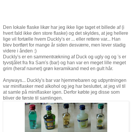
Den lokale flaske likør har jeg ikke lige taget et billede af (i
hvert fald ikke den store flaske) og det skyldes, at jeg hellere
lige vil fortælle hvem Duckly's er ... eller rettere var... Han
blev bortført for mange år siden desværre, men lever stadig
videre i ånden :)
Duckly's er en sammentrækning af Duck og ugly og og 's er
tyvstjålet fra fra Sam's (bar) og han var en meget lille meget
grim (heraf navnet) grøn keramikand med en gult hår.
Anyways... Duckly's bar var hjemmebaren og udpyntningen
var miniflasker med alkohol og jeg har besluttet, at jeg vil til
at samle på miniflasker igen. Derfor købte jeg disse som
bliver de første til samlingen.