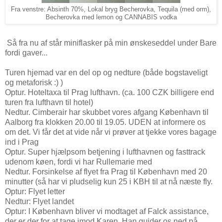
Fra venstre: Absinth 70%, Lokal bryg Becherovka, Tequila (med orm),
Becherovka med lemon og CANNABIS vodka
Så fra nu af står miniflasker på min ønskeseddel under Bare
fordi gaver...
Turen hjemad var en del op og nedture (både bogstaveligt
og metaforisk :) )
Optur. Hoteltaxa til Prag lufthavn. (ca. 100 CZK billigere end
turen fra lufthavn til hotel)
Nedtur. Cimberair har skubbet vores afgang København til
Aalborg fra klokken 20.00 til 19.05. UDEN at informere os
om det. Vi får det at vide når vi prøver at tjekke vores bagage
ind i Prag
Optur. Super hjælpsom betjening i lufthavnen og fasttrack
udenom køen, fordi vi har Rullemarie med
Nedtur. Forsinkelse af flyet fra Prag til København med 20
minutter (så har vi pludselig kun 25 i KBH til at nå næste fly.
Optur: Flyet letter
Nedtur: Flyet landet
Optur: I København bliver vi modtaget af Falck assistance,
der er der for at tage imod Karen. Han guider os ned på