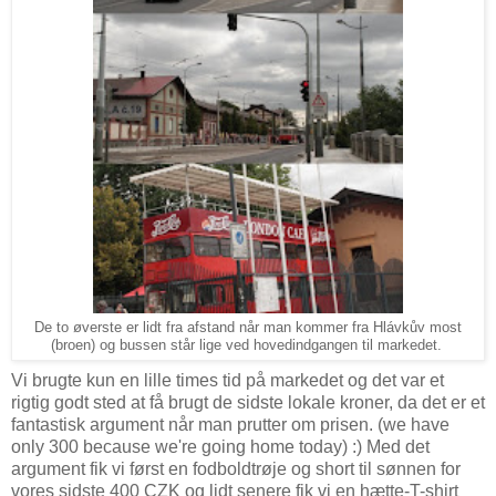
De to øverste er lidt fra afstand når man kommer fra Hlávkův most
(broen) og bussen står lige ved hovedindgangen til markedet.
Vi brugte kun en lille times tid på markedet og det var et
rigtig godt sted at få brugt de sidste lokale kroner, da det er et
fantastisk argument når man prutter om prisen. (we have
only 300 because we're going home today) :) Med det
argument fik vi først en fodboldtrøje og short til sønnen for
vores sidste 400 CZK og lidt senere fik vi en hætte-T-shirt