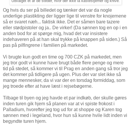
Udvalget et af de steder, hvor der ikke lå kastestjerner og knive.
Og hvis du ser på billedet og tænker det var da nogle
underlige plastikting der ligger lige til venstre for knojernene
så er svaret næh... faktisk ikke. Det er såmen bare tazere
eller stødpistoler og ja.. De virker! (Da sønnen tog en op i en
anden bod for at spørge mig, hvad det var insistere
indehaveren på at han skal trykke på knappen på siden.) Så
pas på pilfingrene i familien på markedet.
Vi brugte kun godt en time og 700 CZK på markedet, men
jeg tror godt vi kunne have brugt både flere penge og mere
tid på stedet, så kommer vi til Prag en anden gang så tror jeg
det kommer på tidligere på ugen. Plus der var slet ikke så
mange mennesker, da vi var der en torsdag formiddag, som
jeg troede efter at have læst i rejsebøgerne.
Tilbage til byen og jeg havde et par indkøb, der skulle gøres
inden turen gik hjem så planen var at vi spiste frokost i
Palladium, hvorefter jeg tog ud for at shoppe og Karen tog
sønnen med i legeland, hvor hun så kunne hvile lidt inden vi
begyndte turen hjem.