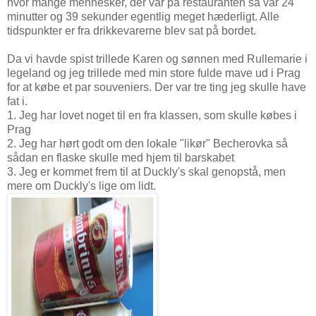
hvor mange mennesker, der var på restauranten så var 24
minutter og 39 sekunder egentlig meget hæderligt. Alle
tidspunkter er fra drikkevarerne blev sat på bordet.
Da vi havde spist trillede Karen og sønnen med Rullemarie i
legeland og jeg trillede med min store fulde mave ud i Prag
for at købe et par souveniers. Der var tre ting jeg skulle have
fat i.
1. Jeg har lovet noget til en fra klassen, som skulle købes i
Prag
2. Jeg har hørt godt om den lokale "likør" Becherovka så
sådan en flaske skulle med hjem til barskabet
3. Jeg er kommet frem til at Duckly's skal genopstå, men
mere om Duckly's lige om lidt.