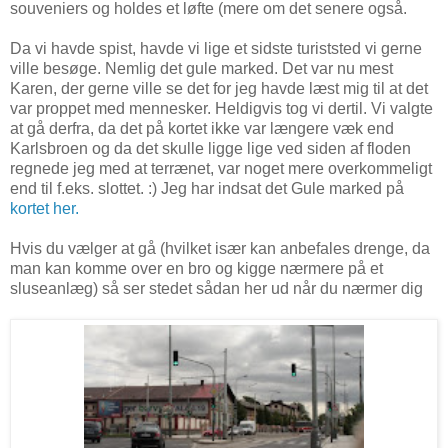
souveniers og holdes et løfte (mere om det senere også.
Da vi havde spist, havde vi lige et sidste turiststed vi gerne
ville besøge. Nemlig det gule marked. Det var nu mest
Karen, der gerne ville se det for jeg havde læst mig til at det
var proppet med mennesker. Heldigvis tog vi dertil. Vi valgte
at gå derfra, da det på kortet ikke var længere væk end
Karlsbroen og da det skulle ligge lige ved siden af floden
regnede jeg med at terrænet, var noget mere overkommeligt
end til f.eks. slottet. :) Jeg har indsat det Gule marked på
kortet her.
Hvis du vælger at gå (hvilket især kan anbefales drenge, da
man kan komme over en bro og kigge nærmere på et
sluseanlæg) så ser stedet sådan her ud når du nærmer dig