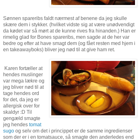
Sønnen spareribs faldt nærmest af benene da jeg skulle
skære dem i stykker. (hvilket vidste sig at være unødvendigt
da kødet var så mørt at de kunne rives fra hinanden.) Han er
rimelig glad for Bones spareribs, men sagde at de her var
bedre og efter at have smagt dem (og fået resten med hjem i
en takeawayboks) bliver jeg nød til at give ham ret.
Karen fortæller at
hendes muslinger
var mega lækre og
jeg bliver nød til at
tage hendes ord
for det, da jeg er
allergisk over for
skaldyr :D Til
gengæld smagte
jeg hendes
tomat
sugo
og selv om det i princippet er de samme ingredienser
som der er i en tomatsauce, så smagte den anderledes end