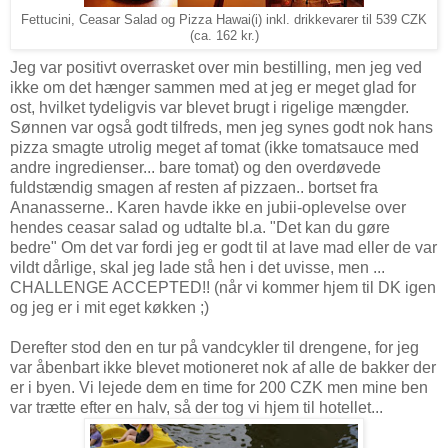
Fettucini, Ceasar Salad og Pizza Hawai(i) inkl. drikkevarer til 539 CZK
(ca. 162 kr.)
Jeg var positivt overrasket over min bestilling, men jeg ved
ikke om det hænger sammen med at jeg er meget glad for
ost, hvilket tydeligvis var blevet brugt i rigelige mængder.
Sønnen var også godt tilfreds, men jeg synes godt nok hans
pizza smagte utrolig meget af tomat (ikke tomatsauce med
andre ingredienser... bare tomat) og den overdøvede
fuldstændig smagen af resten af pizzaen.. bortset fra
Ananasserne.. Karen havde ikke en jubii-oplevelse over
hendes ceasar salad og udtalte bl.a. "Det kan du gøre
bedre" Om det var fordi jeg er godt til at lave mad eller de var
vildt dårlige, skal jeg lade stå hen i det uvisse, men ...
CHALLENGE ACCEPTED!! (når vi kommer hjem til DK igen
og jeg er i mit eget køkken ;)
Derefter stod den en tur på vandcykler til drengene, for jeg
var åbenbart ikke blevet motioneret nok af alle de bakker der
er i byen. Vi lejede dem en time for 200 CZK men mine ben
var trætte efter en halv, så der tog vi hjem til hotellet...