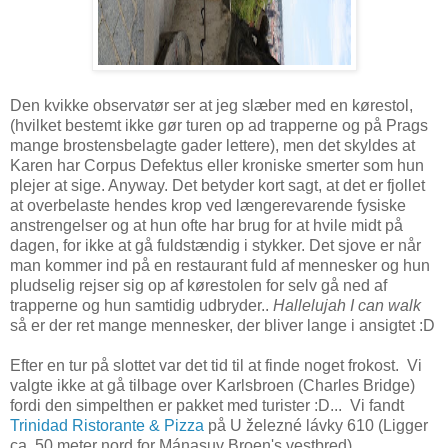
Den kvikke observatør ser at jeg slæber med en kørestol,
(hvilket bestemt ikke gør turen op ad trapperne og på Prags
mange brostensbelagte gader lettere), men det skyldes at
Karen har Corpus Defektus eller kroniske smerter som hun
plejer at sige. Anyway. Det betyder kort sagt, at det er fjollet
at overbelaste hendes krop ved længerevarende fysiske
anstrengelser og at hun ofte har brug for at hvile midt på
dagen, for ikke at gå fuldstændig i stykker. Det sjove er når
man kommer ind på en restaurant fuld af mennesker og hun
pludselig rejser sig op af kørestolen for selv gå ned af
trapperne og hun samtidig udbryder..
Hallelujah I can walk
så er der ret mange mennesker, der bliver lange i ansigtet :D
Efter en tur på slottet var det tid til at finde noget frokost. Vi
valgte ikke at gå tilbage over Karlsbroen (Charles Bridge)
fordi den simpelthen er pakket med turister :D... Vi fandt
Trinidad Ristorante & Pizza
på U železné lávky 610 (Ligger
ca. 50 meter nord for Mánasuv Broen's vestbred)