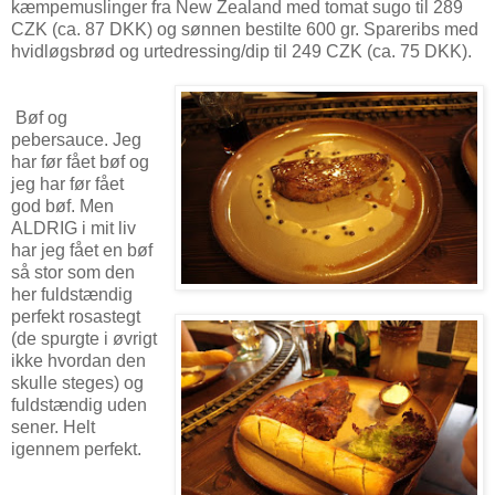
kæmpemuslinger fra New Zealand med tomat sugo til 289
CZK (ca. 87 DKK) og sønnen bestilte 600 gr. Spareribs med
hvidløgsbrød og urtedressing/dip til 249 CZK (ca. 75 DKK).
Bøf og
pebersauce. Jeg
har før fået bøf og
jeg har før fået
god bøf. Men
ALDRIG i mit liv
har jeg fået en bøf
så stor som den
her fuldstændig
perfekt rosastegt
(de spurgte i øvrigt
ikke hvordan den
skulle steges) og
fuldstændig uden
sener. Helt
igennem perfekt.