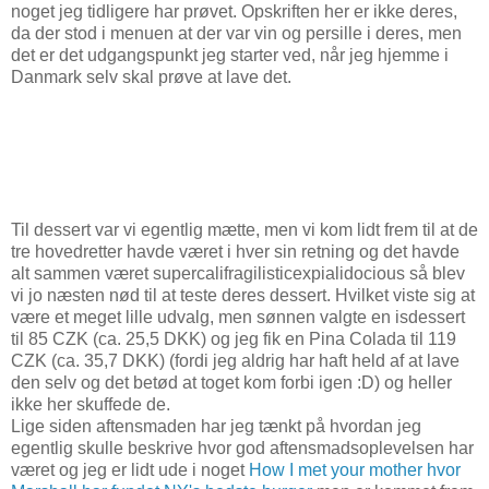
noget jeg tidligere har prøvet. Opskriften her er ikke deres,
da der stod i menuen at der var vin og persille i deres, men
det er det udgangspunkt jeg starter ved, når jeg hjemme i
Danmark selv skal prøve at lave det.
Til dessert var vi egentlig mætte, men vi kom lidt frem til at de
tre hovedretter havde været i hver sin retning og det havde
alt sammen været supercalifragilisticexpialidocious så blev
vi jo næsten nød til at teste deres dessert. Hvilket viste sig at
være et meget lille udvalg, men sønnen valgte en isdessert
til 85 CZK (ca. 25,5 DKK) og jeg fik en Pina Colada til 119
CZK (ca. 35,7 DKK) (fordi jeg aldrig har haft held af at lave
den selv og det betød at toget kom forbi igen :D) og heller
ikke her skuffede de.
Lige siden aftensmaden har jeg tænkt på hvordan jeg
egentlig skulle beskrive hvor god aftensmadsoplevelsen har
været og jeg er lidt ude i noget
How I met your mother hvor