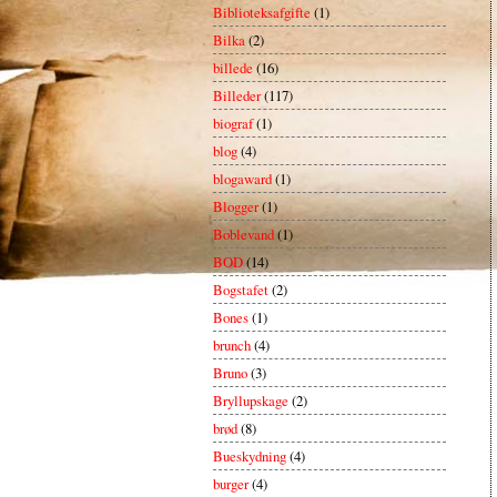
Biblioteksafgifte
(1)
Bilka
(2)
billede
(16)
Billeder
(117)
biograf
(1)
blog
(4)
blogaward
(1)
Blogger
(1)
Boblevand
(1)
BOD
(14)
Bogstafet
(2)
Bones
(1)
brunch
(4)
Bruno
(3)
Bryllupskage
(2)
brød
(8)
Bueskydning
(4)
burger
(4)