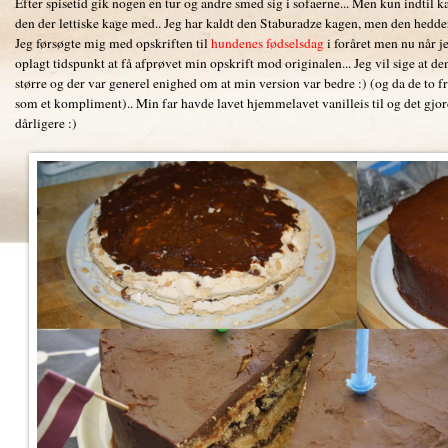
Efter spisetid gik nogen en tur og andre smed sig i sofaerne... Men kun indtil 
den der lettiske kage med.. Jeg har kaldt den Staburadze kagen, men den hedder
Jeg førsøgte mig med opskriften til
hundenes fødselsdag
i foråret men nu når je
oplagt tidspunkt at få afprøvet min opskrift mod originalen... Jeg vil sige at 
større og der var generel enighed om at min version var bedre :) (og da de to f
som et kompliment).. Min far havde lavet hjemmelavet vanilleis til og det gjor
dårligere :)