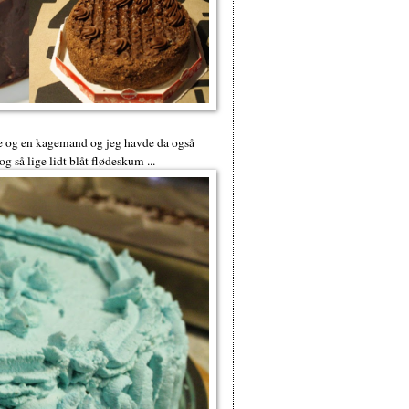
e og en kagemand og jeg havde da også
så lige lidt blåt flødeskum ...