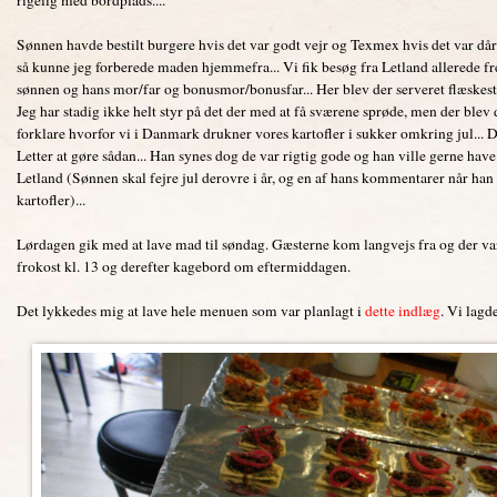
Sønnen havde bestilt burgere hvis det var godt vejr og Texmex hvis det var dårlig
så kunne jeg forberede maden hjemmefra... Vi fik besøg fra Letland allerede fre
sønnen og hans mor/far og bonusmor/bonusfar... Her blev der serveret flæskeste
Jeg har stadig ikke helt styr på det der med at få sværene sprøde, men der blev 
forklare hvorfor vi i Danmark drukner vores kartofler i sukker omkring jul... 
Letter at gøre sådan... Han synes dog de var rigtig gode og han ville gerne have
Letland (Sønnen skal fejre jul derovre i år, og en af hans kommentarer når han s
kartofler)...
Lørdagen gik med at lave mad til søndag. Gæsterne kom langvejs fra og der var
frokost kl. 13 og derefter kagebord om eftermiddagen.
Det lykkedes mig at lave hele menuen som var planlagt i
dette indlæg
. Vi lag