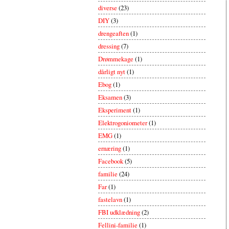
diverse
(23)
DIY
(3)
drengeaften
(1)
dressing
(7)
Drømmekage
(1)
dårligt nyt
(1)
Ebog
(1)
Eksamen
(3)
Eksperiment
(1)
Elektrogoniometer
(1)
EMG
(1)
ernæring
(1)
Facebook
(5)
familie
(24)
Far
(1)
fastelavn
(1)
FBI udklædning
(2)
Fellini-familie
(1)