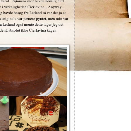
kaffetid... Sønnens mor havde nemlig haft
 i virkeligheden Cierlavina... Anyway...
g havde besøg fra Letland så var det jo et
den originale var pænere pyntet, men min var
ra Letland også mente dette tager jeg det
de så absolut ikke Cierlavina kagen