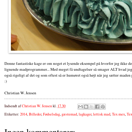
Denne fantastiske kage er om noget et lysende eksempel på hvorfor jeg ikke del
lignende madprogrammer... Med meget få undtagelser så smager ALT hvad jeg 
også rigeligt af det og som oftest så er humøret også højt når jeg sætter maden 
:)
Christian W. Jensen
Indsendt af
Christian W. Jensen
kl.
17.30
Etiketter:
2014
,
Billeder
,
Fødselsdag
,
gæstemad
,
lagkager
,
lettisk mad
,
Tex mex
,
Tex
Ingen kommentarer: