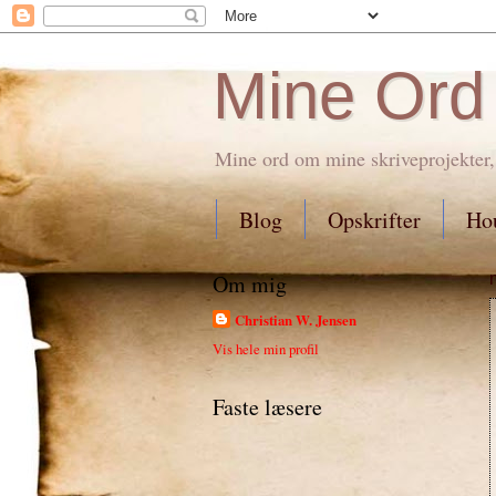
Mine Ord
Mine ord om mine skriveprojekter,
Blog
Opskrifter
Hou
Om mig
Christian W. Jensen
Vis hele min profil
Faste læsere