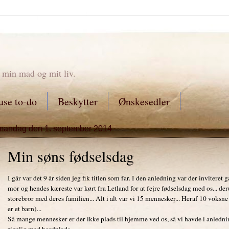
 min mad og mit liv.
se to-do
Beskytter
Ønskesedler
mandag den 1. september 2014
Min søns fødselsdag
I går var det 9 år siden jeg fik titlen som far. I den anledning var der inviteret
mor og hendes kæreste var kørt fra Letland for at fejre fødselsdag med os... de
storebror med deres familien... Alt i alt var vi 15 mennesker... Heraf 10 voksne 
er et barn)...
Så mange mennesker er der ikke plads til hjemme ved os, så vi havde i anledni
rigelig med bordplads....