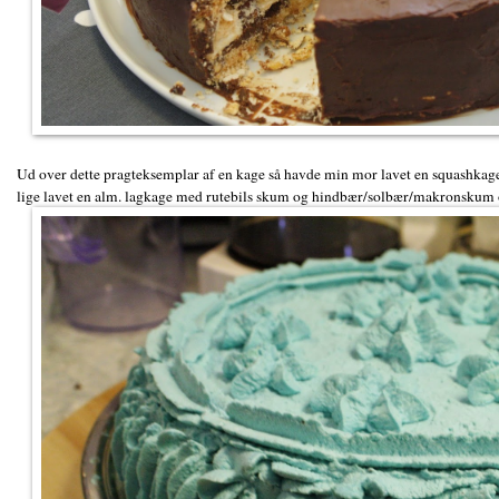
Ud over dette pragteksemplar af en kage så havde min mor lavet en squashkag
lige lavet en alm. lagkage med rutebils skum og hindbær/solbær/makronskum og 