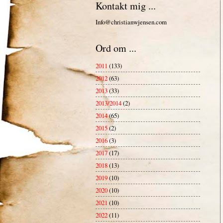
Kontakt mig ...
Info@christianwjensen.com
Ord om ...
2011
(133)
2012
(63)
2013
(33)
2013/2014
(2)
2014
(65)
2015
(2)
2016
(3)
2017
(17)
2018
(13)
2019
(10)
2020
(10)
2021
(10)
2022
(11)