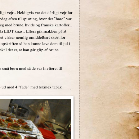
t vejr... Heldigvis var det dårligt vejr for
dag aften til spisning, hvor det "bare" var
g med brune, hvide og franske kartofler...
da LIDT knas... Ellers gik snakken på at
Det virker nemlig umiddelbart skørt for
 opskriften så han kunne lave dem til jul i
kal det er, at han går glip af brune
 små børn med så de var inviteret til
de ud med 4 "fade" med texmex tapas: