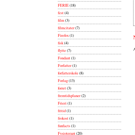
FERIE
(18)
fest
(4)
film
(3)
filmcitater
(7)
Firefox
(1)
fisk
(4)
A
flytte
(7)
Fondant
(1)
Forfatter
(1)
forfatterskole
(8)
Forlag
(13)
forret
(3)
fremtidsplaner
(2)
Frieri
(1)
fritid
(1)
frokost
(1)
funfacts
(1)
Fysioterapi
(20)