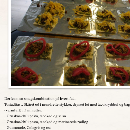
Der kom en smagskombination på hvert fad.
Tostaditas .. Skåret ud i mundrette stykker, drysset let med tacokrydderi og ba
(varmluft) i 5 minutter.
- Græskar/chili pesto, tacokød og salsa
- Græskar/chili pesto, tacokød og marinerede rødløg
- Guacamole, Colagris og ost