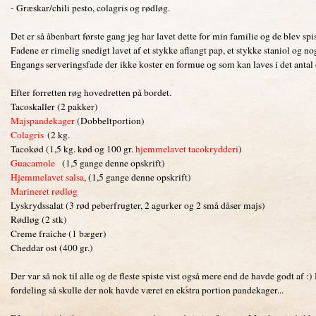
- Græskar/chili pesto, colagris og rødløg.
Det er så åbenbart første gang jeg har lavet dette for min familie og de blev spi
Fadene er rimelig snedigt lavet af et stykke aflangt pap, et stykke staniol og noget
Engangs serveringsfade der ikke koster en formue og som kan laves i det antal
Efter forretten røg hovedretten på bordet.
Tacoskaller (2 pakker)
Majspandekager
(Dobbeltportion)
Colagris
(2 kg.
Tacokød (1,5 kg. kød og 100 gr.
hjemmelavet tacokrydderi
)
Guacamole
(1,5 gange denne opskrift)
Hjemmelavet salsa
, (1,5 gange denne opskrift)
Marineret rødløg
Lyskrydssalat (3 rød peberfrugter, 2 agurker og 2 små dåser majs)
Rødløg (2 stk)
Creme fraiche (1 bæger)
Cheddar ost (400 gr.)
Der var så nok til alle og de fleste spiste vist også mere end de havde godt af :
fordeling så skulle der nok havde været en ekstra portion pandekager...