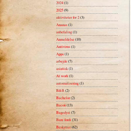
2024
(1)
2025
(9)
aktiviteter for 2
(3)
Ananas
(1)
anbefaling
(1)
Anmeldelse
(10)
Antivirus
(1)
Apps
(1)
arbejde
(7)
asiatisk
(1)
At work
(1)
automatisering
(1)
B&B
(2)
Bachelor
(2)
Bacon
(13)
Bagedyst
(7)
Bare fordi
(31)
Beskytter
(62)