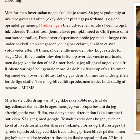
Men før man laver sådan noget skal det jo testes. Så jeg skyndte mig at
invitere gæster til aften (okay, det var planlagt på forhånd :) og den
oprindelige menu på
trukken gris
blev udvidet en smule så den nu også
inkluderede Toastaditos, hjemmelavet pumpkin seed & Chili pesto samt
marinerede rødløg. Derudover eksperimenterede jeg med at lægge ribs
under nakkefileten i stegesoen, da jeg har erfaret, at sådan et svin
voldsveder efter 10 timer, så det endte med den blev kogt i stedet for
stegt. Med ribben under blev den løftet op over det værste marinade,
men da jeg vendte den efter 8 timer, hældte jeg alligevel noget væde fra.
Ribbene var også helt geniale møre, da de blev fisket op efter 16 timer.
Jeg smed dem over i et ildfast fad og gav dem 10 minutter under grillen
for de lige skulle "tørre" og blive lidt sprøde, men kødet faldt stadig af
benene ... MUMS
Min første udfordring var, at jeg ikke ikke købte nogle af de
ingredienser der skulle bruges mens jeg var i Superbest, så da jeg
efterfølgende var i Bilka, var de nye produkter endnu ikke kommet i
butikken. Så i gang med google. Tostaditas står der i bogen, at de er
lavet af hvede tortillas der skæres i trekanter, tørres og frituresteges til
sprøde tapasbrød. Jeg ved ikke hvad udsalgsprisen bliver på dem, men
jeg købte en pakke hvedetortillas og en flaske rapsolie til ca. 22 kr. i