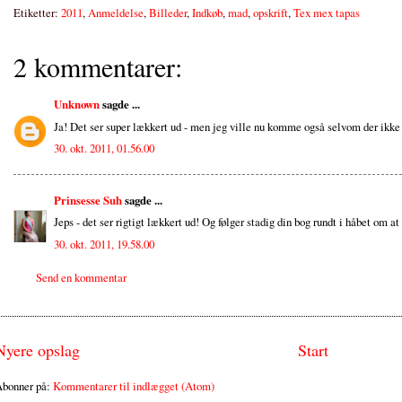
Etiketter:
2011
,
Anmeldelse
,
Billeder
,
Indkøb
,
mad
,
opskrift
,
Tex mex tapas
2 kommentarer:
Unknown
sagde ...
Ja! Det ser super lækkert ud - men jeg ville nu komme også selvom der ikke
30. okt. 2011, 01.56.00
Prinsesse Suh
sagde ...
Jeps - det ser rigtigt lækkert ud! Og følger stadig din bog rundt i håbet om a
30. okt. 2011, 19.58.00
Send en kommentar
Nyere opslag
Start
bonner på:
Kommentarer til indlægget (Atom)