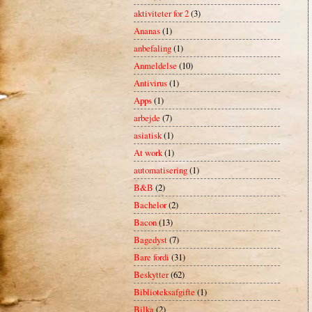
aktiviteter for 2
(3)
Ananas
(1)
anbefaling
(1)
Anmeldelse
(10)
Antivirus
(1)
Apps
(1)
arbejde
(7)
asiatisk
(1)
At work
(1)
automatisering
(1)
B&B
(2)
Bachelor
(2)
Bacon
(13)
Bagedyst
(7)
Bare fordi
(31)
Beskytter
(62)
Biblioteksafgifte
(1)
Bilka
(2)