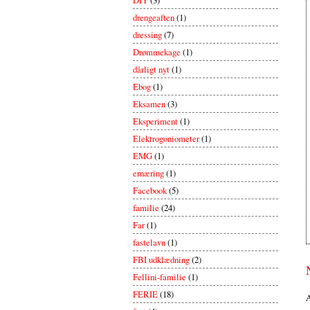
drengeaften
(1)
dressing
(7)
Drømmekage
(1)
dårligt nyt
(1)
Ebog
(1)
Eksamen
(3)
Eksperiment
(1)
Elektrogoniometer
(1)
EMG
(1)
ernæring
(1)
Facebook
(5)
familie
(24)
Far
(1)
fastelavn
(1)
FBI udklædning
(2)
Fellini-familie
(1)
FERIE
(18)
A