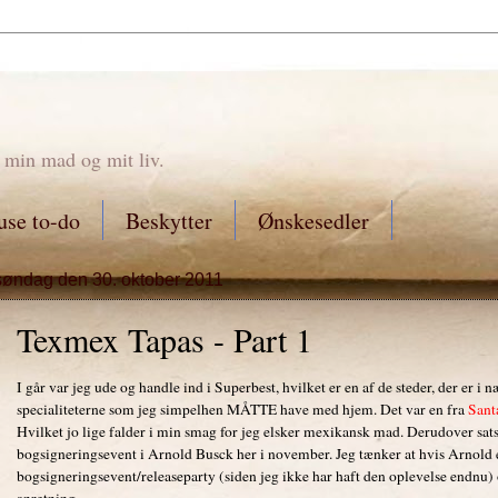
 min mad og mit liv.
se to-do
Beskytter
Ønskesedler
søndag den 30. oktober 2011
Texmex Tapas - Part 1
I går var jeg ude og handle ind i Superbest, hvilket er en af de steder, der er i
specialiteterne som jeg simpelhen MÅTTE have med hjem. Det var en fra
Sant
Hvilket jo lige falder i min smag for jeg elsker mexikansk mad. Derudover satse
bogsigneringsevent i Arnold Busck her i november. Jeg tænker at hvis Arnold 
bogsigneringsevent/releaseparty (siden jeg ikke har haft den oplevelse endnu) o
anretning.