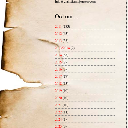
Info@christianwjensen.com
Ord om ...
2011
(133)
2012
(63)
2013
(33)
2013/2014
(2)
2014
(65)
2015
(2)
2016
(3)
2017
(17)
2018
(13)
2019
(10)
2020
(10)
2021
(10)
2022
(11)
2024
(1)
2025
(9)