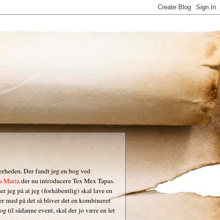
 nærheden. Der fandt jeg en bog ved
a Maria
der nu introducere Tex Mex Tapas.
r jeg på at jeg (forhåbentlig) skal lave en
er med på det så bliver det en kombineret
g til sådanne event, skal der jo være en let