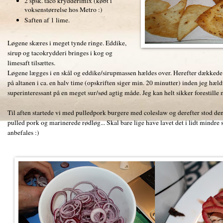
2 spsk. taco krydderimix (købt i
voksenstørrelse hos Metro :)
Saften af 1 lime.
Løgene skæres i meget tynde ringe. Eddike,
sirup og tacokrydderi bringes i kog og
limesaft tilsættes.
Løgene lægges i en skål og eddike/sirupmassen hældes over. Herefter dækkede 
på altanen i ca. en halv time (opskriften siger min. 20 minutter) inden jeg hæ
superinteressant på en meget sur/sød agtig måde. Jeg kan helt sikker forestille 
Til aften startede vi med pulledpork burgere med coleslaw og derefter stod d
pulled pork og marinerede rødløg... Skal bare lige have lavet det i lidt mindre s
anbefales :)