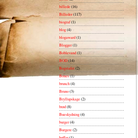
billede
(16)
Billeder
(117)
biograf
(1)
blog
(4)
blogaward
(1)
Blogger
(1)
Boblevand
(1)
BOD
(14)
Bogstafet
(2)
Bones
(1)
brunch
(4)
Bruno
(3)
Bryllupskage
(2)
brød
(8)
Bueskydning
(4)
burger
(4)
Burgere
(2)
bøffer
(1)