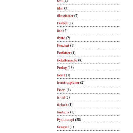
fest
(4)
film
(3)
filmcitater
(7)
Firefox
(1)
fisk
(4)
flytte
(7)
Fondant
(1)
Forfatter
(1)
forfatterskole
(8)
Forlag
(13)
forret
(3)
fremtidsplaner
(2)
Frieri
(1)
fritid
(1)
frokost
(1)
funfacts
(1)
Fysioterapi
(20)
fængsel
(1)