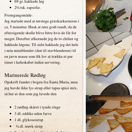
69 gr. hakkede løg
2½ tsk. rapsolie.
Fremgangsmåde:
Jeg startede med at tørstege græskarkernerne i
ca. 5 minutter. Husk at røre godt rundt, da de
eftersigende skulle blive bitre hvis de får for
meget. Derefter afkernede jeg de to chilier og
hakkede løgene. Til sidst hakkede jeg det hele
i min miniblender (den til stavblenderen) til
en jævn masse som fik lov at trække et par
timer i køleskabet inden servering.
Marinerede Rødløg
Opskrift fundet i bogen fra Santa Maria, men
jeg havde ikke lys sirup eller tapas spice mix,
så her er den som jeg lavede den
2 rødløg skåret i tynde ringe
3 dl. eddike uden farve
1 dl. glykosesirup
½ dl. mørk sirup