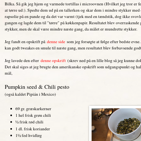
Bilka. Så gik jeg hjem og varmede tortillas i microovnen (Hvilket jeg tror er f
at tørre ud:). Spedte dem ud på en tallerken og skar dem i mindre stykker med
rapsolie på en pande og da det var varmt (tjek med en tændstik, dog ikke svovl
gangen og lagde dem til "tørre" på køkkenpapir. Resultatet blev overraskende 
stykker, men de skal være mindre næste gang, da målet er mundrette stykker.
Jeg fandt en opskrift på
denne side
som jeg forsøgte at følge efter bedste evne.
kan godt tweakes en smule til næste gang, men resultatet blev forbavsende godt
Jeg lavede den efter
denne opskrift
(skrev ned på en lille blog så jeg kunne do
Det skal siges at jeg brugte den amerikanske opskrift som udgangspunkt og ha
mål,
Pumpkin seed & Chili pesto
(også kaldet Pipián i Mexico)
69 gr. græskarkerner
1 hel frisk grøn chili
½ frisk rød chili
1 dl. frisk koriander
1½ fed hvidløg