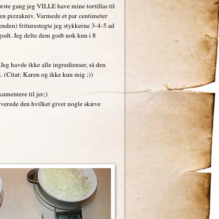
ørste gang jeg VILLE have mine tortillas til
 en pizzakniv. Varmede et par centimeter
enden) friturestegte jeg stykkerne 3-4-5 ad
godt. Jeg delte dem godt nok kun i 8
 Jeg havde ikke alle ingredienser, så den
. (Citat: Karen og ikke kun mig ;))
kumentere til jer;)
lverede den hvilket giver nogle skæve