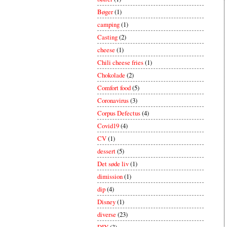
Bøger
(1)
camping
(1)
Casting
(2)
cheese
(1)
Chili cheese fries
(1)
Chokolade
(2)
Comfort food
(5)
Coronavirus
(3)
Corpus Defectus
(4)
Covid19
(4)
CV
(1)
dessert
(5)
Det søde liv
(1)
dimission
(1)
dip
(4)
Disney
(1)
diverse
(23)
DIY
(3)