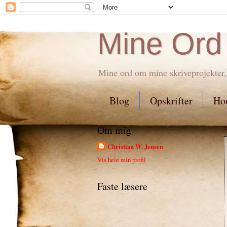
Mine Ord
Mine ord om mine skriveprojekter,
Blog
Opskrifter
Hou
Om mig
Christian W. Jensen
Vis hele min profil
Faste læsere