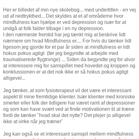
Her er billedet af min nye skolebog... med undertitlen - en vej
ud af nedtrykthed... Det skyldes at et af områderne hvor
mindfulness kan hjælpe er ved depression og især for at
undgå at folk falder tilbage i en ny depression.
I den nærmeste fremtid har jeg tænkt mig at beskrive lidt
nærmere om hvad Mindfulness er.... For hvis du tænker lidt
ligesom jeg gjorde for et par år siden at mindfulness er lidt
hokus pokus agtigt (før jeg begyndte at arbejde med
traumatiserede flygtninge) ... Siden da begyndte jeg for alvor
at interessere mig for samspillet med hovedet og kroppen og
konklussionen er at det nok ikke er så hokus pokus agtigt
alligevel...
Jeg tænker, at som fysioterapeut vil det være et interessant
aspekt til mine fremtidige klienter. Især klienter med kroniske
smerter eller folk der tidligere har været ramt af depressioner
og som kan have svært ved at finde motivationen til at træne
fordi de tænker "hvad skal det nytte? Det plejer jo alligevel
ikke at virke når jeg træner"
Jeg kan også se et interessant samspil mellem mindfulness