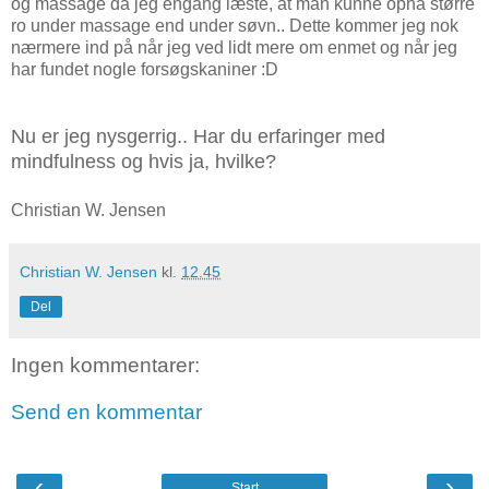
og massage da jeg engang læste, at man kunne opnå større
ro under massage end under søvn.. Dette kommer jeg nok
nærmere ind på når jeg ved lidt mere om enmet og når jeg
har fundet nogle forsøgskaniner :D
Nu er jeg nysgerrig.. Har du erfaringer med
mindfulness og hvis ja, hvilke?
Christian W. Jensen
Christian W. Jensen
kl.
12.45
Del
Ingen kommentarer:
Send en kommentar
‹
›
Start