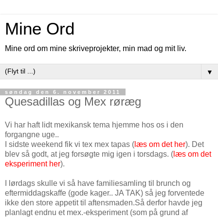
Mine Ord
Mine ord om mine skriveprojekter, min mad og mit liv.
▼
søndag den 6. november 2011
Quesadillas og Mex røræg
Vi har haft lidt mexikansk tema hjemme hos os i den
forgangne uge..
I sidste weekend fik vi tex mex tapas (
læs om det her
). Det
blev så godt, at jeg forsøgte mig igen i torsdags. (
læs om det
eksperiment her
).
I lørdags skulle vi så have familiesamling til brunch og
eftermiddagskaffe (gode kager.. JA TAK) så jeg forventede
ikke den store appetit til aftensmaden.Så derfor havde jeg
planlagt endnu et mex.-eksperiment (som på grund af