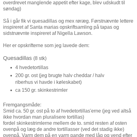
overdrevet manglende appetit efter kage, blev udskudt til
søndag)
Så i går fik vi quesadillas og mex røræg. Førstnævnte lettere
inspireret af Santa marias opskriftsamling på tapas og
sidstnævnte inspireret af Nigella Lawson.
Her er opskrifterne som jeg lavede dem:
Quesadillas
(8 stk)
4 hvedetortillas
200 gr. ost (jeg brugte halv cheddar / halv
riberhus vi havde i køleskabet)
ca 150 gr. skinkestrimler
Fremgangsmåde:
Smid ca. 50 gr. ost på to af hvedetortillas'erne (jeg ved altså
ikke hvordan man pluralisere tortillas)
fordel skinkestrimlerne mellem de to. smid resten af osten
ovenpå og læg de andre tortillasser (ved det stadig ikke)
ovenpå. Varm dem på en varm pande med låg og vend efter