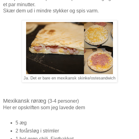
et par minutter.
Skær dem ud i mindre stykker og spis varm.
Ja. Det er bare en mexikansk skinke/ostesandwich
Mexikansk røræg
(3-4 personer)
Her er opskriften som jeg lavede dem
5 æg
2 forårsløg i strimler
1 hel grøn chili, Finthakket