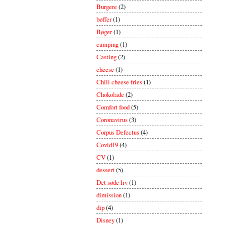
Burgere
(2)
bøffer
(1)
Bøger
(1)
camping
(1)
Casting
(2)
cheese
(1)
Chili cheese fries
(1)
Chokolade
(2)
Comfort food
(5)
Coronavirus
(3)
Corpus Defectus
(4)
Covid19
(4)
CV
(1)
dessert
(5)
Det søde liv
(1)
dimission
(1)
dip
(4)
Disney
(1)