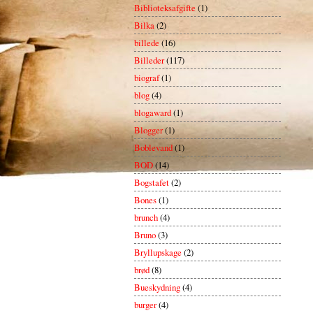
Biblioteksafgifte
(1)
Bilka
(2)
billede
(16)
Billeder
(117)
biograf
(1)
blog
(4)
blogaward
(1)
Blogger
(1)
Boblevand
(1)
BOD
(14)
Bogstafet
(2)
Bones
(1)
brunch
(4)
Bruno
(3)
Bryllupskage
(2)
brød
(8)
Bueskydning
(4)
burger
(4)