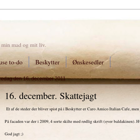
 min mad og mit liv.
se to-do
Beskytter
Ønskesedler
fredag den 16. december 2011
16. december. Skattejagt
Et af de steder der bliver spist på i Beskytter er Caro Amico Italian Cafe, men 
På facaden var der i 2009, 4 sorte skilte med rødlig skrift (over baldakinen). Hva
God jagt ;)