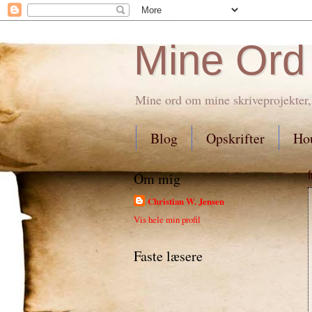
Mine Ord
Mine ord om mine skriveprojekter,
Blog
Opskrifter
Hou
Om mig
Christian W. Jensen
Vis hele min profil
Faste læsere