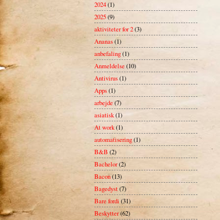
2024
(1)
2025
(9)
aktiviteter for 2
(3)
Ananas
(1)
anbefaling
(1)
Anmeldelse
(10)
Antivirus
(1)
Apps
(1)
arbejde
(7)
asiatisk
(1)
At work
(1)
automatisering
(1)
B&B
(2)
Bachelor
(2)
Bacon
(13)
Bagedyst
(7)
Bare fordi
(31)
Beskytter
(62)