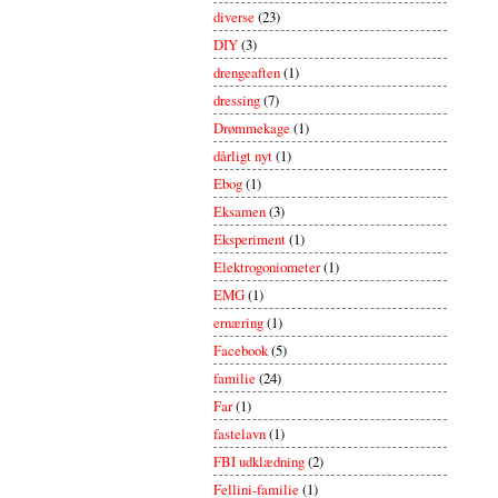
diverse
(23)
DIY
(3)
drengeaften
(1)
dressing
(7)
Drømmekage
(1)
dårligt nyt
(1)
Ebog
(1)
Eksamen
(3)
Eksperiment
(1)
Elektrogoniometer
(1)
EMG
(1)
ernæring
(1)
Facebook
(5)
familie
(24)
Far
(1)
fastelavn
(1)
FBI udklædning
(2)
Fellini-familie
(1)