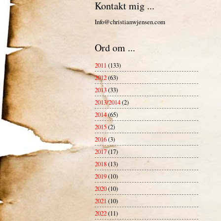
Kontakt mig ...
Info@christianwjensen.com
Ord om ...
2011
(133)
2012
(63)
2013
(33)
2013/2014
(2)
2014
(65)
2015
(2)
2016
(3)
2017
(17)
2018
(13)
2019
(10)
2020
(10)
2021
(10)
2022
(11)