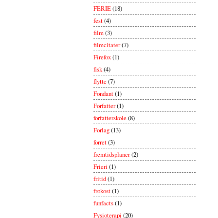
FERIE
(18)
fest
(4)
film
(3)
filmcitater
(7)
Firefox
(1)
fisk
(4)
flytte
(7)
Fondant
(1)
Forfatter
(1)
forfatterskole
(8)
Forlag
(13)
forret
(3)
fremtidsplaner
(2)
Frieri
(1)
fritid
(1)
frokost
(1)
funfacts
(1)
Fysioterapi
(20)