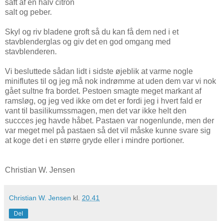
saft af en halv citron
salt og peber.
Skyl og riv bladene groft så du kan få dem ned i et
stavblenderglas og giv det en god omgang med
stavblenderen.
Vi besluttede sådan lidt i sidste øjeblik at varme nogle
miniflutes til og jeg må nok indrømme at uden dem var vi nok
gået sultne fra bordet. Pestoen smagte meget markant af
ramsløg, og jeg ved ikke om det er fordi jeg i hvert fald er
vant til basilikumssmagen, men det var ikke helt den
succces jeg havde håbet. Pastaen var nogenlunde, men der
var meget mel på pastaen så det vil måske kunne svare sig
at koge det i en større gryde eller i mindre portioner.
Christian W. Jensen
Christian W. Jensen
kl.
20.41
Del