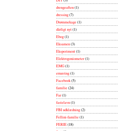
drengeaften
(1)
dressing
(7)
Drømmekage
(1)
dårligt nyt
(1)
Ebog
(1)
Eksamen
(3)
Eksperiment
(1)
Elektrogoniometer
(1)
EMG
(1)
ernæring
(1)
Facebook
(5)
familie
(24)
Far
(1)
fastelavn
(1)
FBI udklædning
(2)
Fellini-familie
(1)
FERIE
(18)