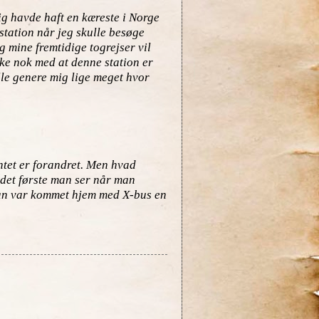
dig havde haft en kæreste i Norge
 station når jeg skulle besøge
 mine fremtidige togrejser vil
kke nok med at denne station er
lle genere mig lige meget hvor
Intet er forandret. Men hvad
 det første man ser når man
an var kommet hjem med X-bus en