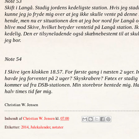
Note 53
Skift i Langå. Stadig jordens kedeligste station. Hvis jeg sta
kunne jeg jo fryde mig over at jeg ikke skulle vente på denne
hende, men nu er situationen den at jeg bor nord for Langå og
blive mod Skive, hvilket betyder ventetid på Langå station. I
kedelig. Den er tilsyneladende også skæbnebestemt til at sku
jeg bor.
Note 54
I Skive igen klokken 18.57. For første gang i næsten 2 uger. 
havde jeg forventet på 2 uger? Skyskrabere? Føtex er stadig
kommer ud fra DSB-stationen. Min storebror hentede mig. H
halv times tid før mig.
Christian W. Jensen
Indsendt af
Christian W. Jensen
kl.
07.00
Etiketter:
2014
,
Julekalender
,
notater