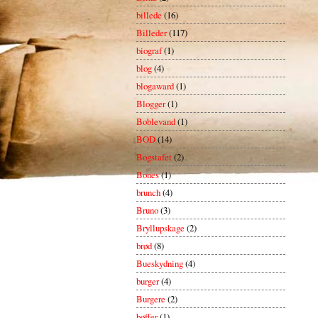
billede
(16)
Billeder
(117)
biograf
(1)
blog
(4)
blogaward
(1)
Blogger
(1)
Boblevand
(1)
BOD
(14)
Bogstafet
(2)
Bones
(1)
brunch
(4)
Bruno
(3)
Bryllupskage
(2)
brød
(8)
Bueskydning
(4)
burger
(4)
Burgere
(2)
bøffer
(1)