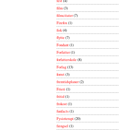
fest
(4)
film
(3)
filmcitater
(7)
Firefox
(1)
fisk
(4)
flytte
(7)
Fondant
(1)
Forfatter
(1)
forfatterskole
(8)
Forlag
(13)
forret
(3)
fremtidsplaner
(2)
Frieri
(1)
fritid
(1)
frokost
(1)
funfacts
(1)
Fysioterapi
(20)
fængsel
(1)