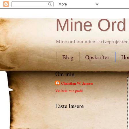
Mine Ord
Mine ord om mine skriveprojekter,
Blog
Opskrifter
Hou
Om mig
Christian W. Jensen
Vis hele min profil
Faste læsere