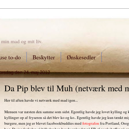
 min mad og mit liv.
se to-do
Beskytter
Ønskesedler
torsdag den 24. maj 2012
Da Pip blev til Muh (netværk med 
Her til aften havde vi netværk med mad igen...
Menuen var næsten den samme som sidst. Egentlig havde jeg lovet kylling og k
kyllinger op af fryseren så det blev ko og ko.. Egentlig havde jeg kun tænkt mi
burgere, men jeg er blevet facebookbuddies med
fotografen
fra Portland, Oreg
bog. Da jeg forleden så billeder han havde uploadet på FB af nogle bøffer på gri