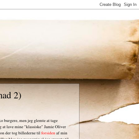
mad 2)
o burgere, men jeg glemte at tage
g at lave mine "klassiske" Jamie Oliver
on der tog billederne til
forsiden
af min
llen blev jeg nysgerrig så jeg spurgte til