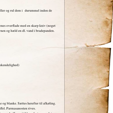
oller og rul dem i durummel inden de
enes overflade med en skarp kniv (noget
vnen og hæld en dl. vand i bradepanden.
enkendelighed)
 og blanke. Sættes herefter til afkøling.
affel. Parmasanosten rives.