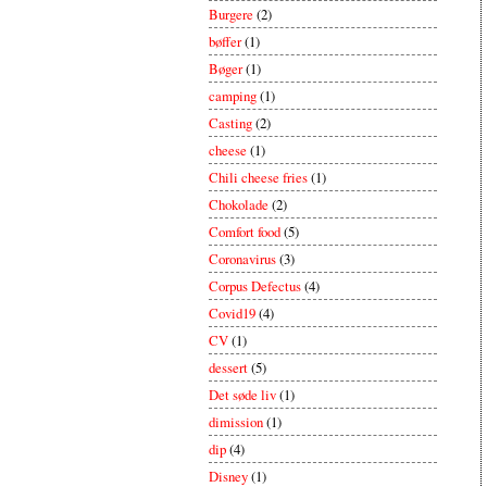
Burgere
(2)
bøffer
(1)
Bøger
(1)
camping
(1)
Casting
(2)
cheese
(1)
Chili cheese fries
(1)
Chokolade
(2)
Comfort food
(5)
Coronavirus
(3)
Corpus Defectus
(4)
Covid19
(4)
CV
(1)
dessert
(5)
Det søde liv
(1)
dimission
(1)
dip
(4)
Disney
(1)