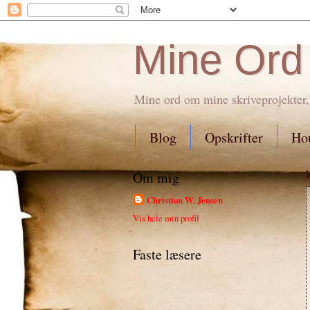
Mine Ord
Mine ord om mine skriveprojekter,
Blog
Opskrifter
Hou
Om mig
Christian W. Jensen
Vis hele min profil
Faste læsere