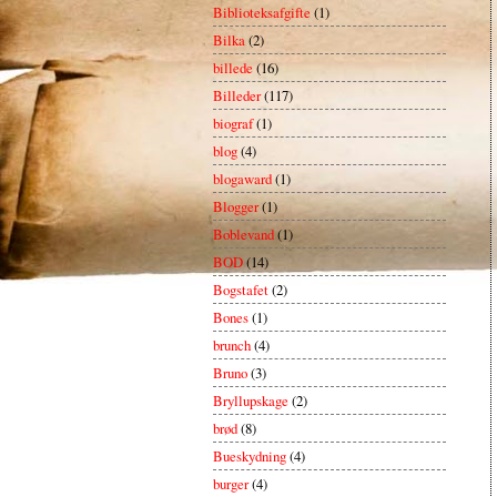
Biblioteksafgifte
(1)
Bilka
(2)
billede
(16)
Billeder
(117)
biograf
(1)
blog
(4)
blogaward
(1)
Blogger
(1)
Boblevand
(1)
BOD
(14)
Bogstafet
(2)
Bones
(1)
brunch
(4)
Bruno
(3)
Bryllupskage
(2)
brød
(8)
Bueskydning
(4)
burger
(4)