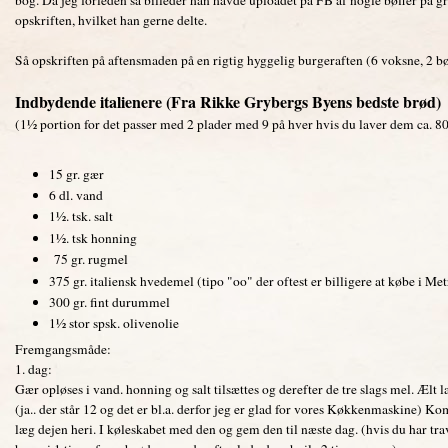
opskriften, hvilket han gerne delte.
Så opskriften på aftensmaden på en rigtig hyggelig burgeraften (6 voksne, 2 b
Indbydende italienere (Fra Rikke Grybergs Byens bedste brød)
(1½ portion for det passer med 2 plader med 9 på hver hvis du laver dem ca. 80
15 gr. gær
6 dl. vand
1½. tsk. salt
1½. tsk honning
75 gr. rugmel
375 gr. italiensk hvedemel (tipo "oo" der oftest er billigere at købe i Met
300 gr. fint durummel
1½ stor spsk. olivenolie
Fremgangsmåde:
1. dag:
Gær opløses i vand. honning og salt tilsættes og derefter de tre slags mel. Ælt
(ja.. der står 12 og det er bl.a. derfor jeg er glad for vores Køkkenmaskine) Ko
læg dejen heri. I køleskabet med den og gem den til næste dag. (hvis du har tra