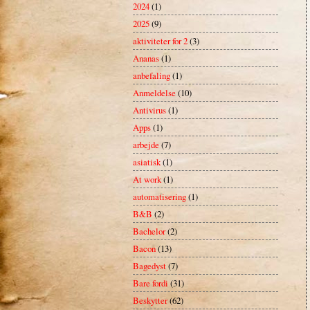
2024
(1)
2025
(9)
aktiviteter for 2
(3)
Ananas
(1)
anbefaling
(1)
Anmeldelse
(10)
Antivirus
(1)
Apps
(1)
arbejde
(7)
asiatisk
(1)
At work
(1)
automatisering
(1)
B&B
(2)
Bachelor
(2)
Bacon
(13)
Bagedyst
(7)
Bare fordi
(31)
Beskytter
(62)