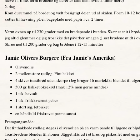
hæve i 1 time. form brødene og derefter lade dem hvile 2 timer mere)
2. dag
Kom durummel på bordet og vælt forsigtigt dejen ud af skålen. Form 10-12 b
sættes til hævning på en bageplade med papir i ca. 2 timer.
Varm ovnen op til 230 grader med en bradepande i bunden. Skær et snit i brød
jeg altid glemmer og jeg tror ikke det påvirker smagen ;) sæt brødene midt i o
Skrue ned til 200 grader og bag brødene i 12-15 minutter
Jamie Olivers Burgere (Fra Jamie's Amerika)
Olivenolie
2 mellemstore rødløg. Fint hakket
4 skiver toastbrød uden skorpe (Jeg bruger 16 mariekiks blendet til uig
500 gr. hakket oksekød (max 12% men gerne mindre)
1 tsk. havsalt
1 tsk. friskkværnet peber
1 stort æg, letpisket
en håndfuld friskrevet parmasanost
Fremgangsmåde:
Det finthakkede rødløg steges i olivenolien på en varm pande til løgene er bløde
Toastbrødene blendes til atomer. Ægget slås ud i et krus og piskes let med en g