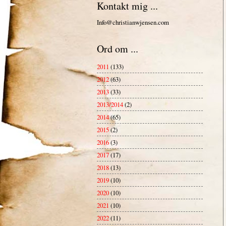
Kontakt mig ...
Info@christianwjensen.com
Ord om ...
2011
(133)
2012
(63)
2013
(33)
2013/2014
(2)
2014
(65)
2015
(2)
2016
(3)
2017
(17)
2018
(13)
2019
(10)
2020
(10)
2021
(10)
2022
(11)