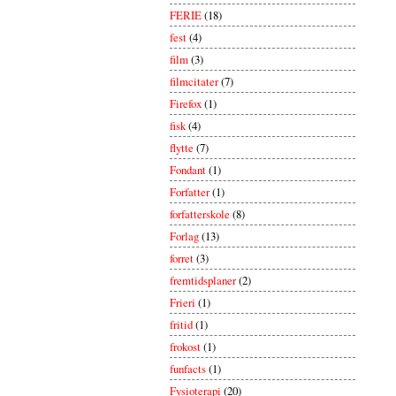
FERIE
(18)
fest
(4)
film
(3)
filmcitater
(7)
Firefox
(1)
fisk
(4)
flytte
(7)
Fondant
(1)
Forfatter
(1)
forfatterskole
(8)
Forlag
(13)
forret
(3)
fremtidsplaner
(2)
Frieri
(1)
fritid
(1)
frokost
(1)
funfacts
(1)
Fysioterapi
(20)