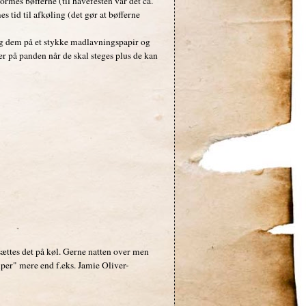
ormes bøfferne (til havefesten var det ca.
s tid til afkøling (det gør at bøfferne
 jeg dem på et stykke madlavningspapir og
over på panden når de skal steges plus de kan
ættes det på køl. Gerne natten over men
per" mere end f.eks. Jamie Oliver-