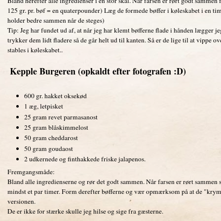
Bland herefter alle ingredienser i en stor skål. Når farsen er rørt godt sammen f
125 gr. pr. bøf = en quaterpounder) Læg de formede bøffer i køleskabet i en time
holder bedre sammen når de steges)
Tip: Jeg har fundet ud af, at når jeg har klemt bøfferne flade i hånden lægger
trykker dem lidt fladere så de går helt ud til kanten. Så er de lige til at vippe 
stables i køleskabet..
Kepple Burgeren (opkaldt efter fotografen :D)
600 gr. hakket oksekød
1 æg, letpisket
25 gram revet parmasanost
25 gram blåskimmelost
50 gram cheddarost
50 gram goudaost
2 udkernede og finthakkede friske jalapenos.
Fremgangsmåde:
Bland alle ingredienserne og rør det godt sammen. Når farsen er rørt sammen s
mindst et par timer. Form derefter bøfferne og vær opmærksom på at de "krym
versionen.
De er ikke for stærke skulle jeg hilse og sige fra gæsterne.