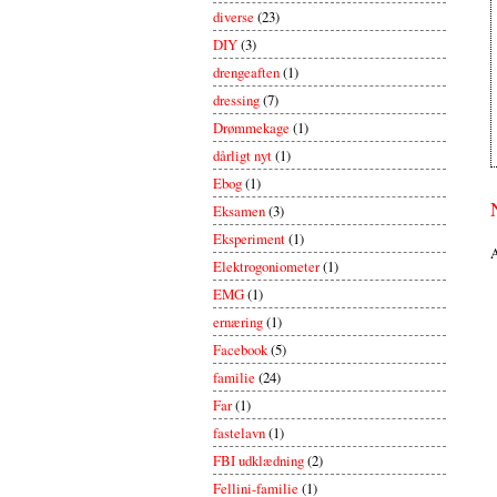
diverse
(23)
DIY
(3)
drengeaften
(1)
dressing
(7)
Drømmekage
(1)
dårligt nyt
(1)
Ebog
(1)
Eksamen
(3)
Eksperiment
(1)
A
Elektrogoniometer
(1)
EMG
(1)
ernæring
(1)
Facebook
(5)
familie
(24)
Far
(1)
fastelavn
(1)
FBI udklædning
(2)
Fellini-familie
(1)