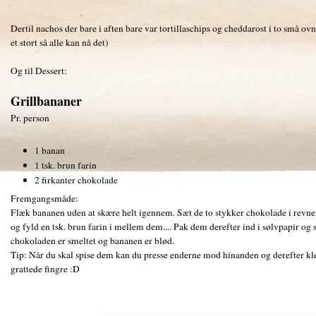
Dertil nachos der bare i aften bare var tortillaschips og cheddarost i to små ovn
et stort så alle kan nå det)
Og til Dessert:
Grillbananer
Pr. person
1 banan
1 tsk. brun farin
2 firkanter chokolade
Fremgangsmåde:
Flæk bananen uden at skære helt igennem. Sæt de to stykker chokolade i revnen
og fyld en tsk. brun farin i mellem dem.... Pak dem derefter ind i sølvpapir og
chokoladen er smeltet og bananen er blød.
Tip: Når du skal spise dem kan du presse enderne mod hinanden og derefter k
grattede fingre :D