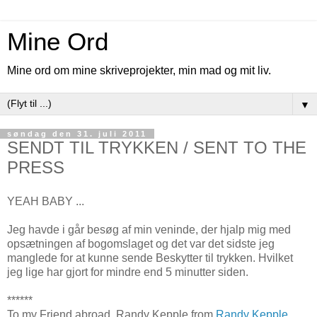
Mine Ord
Mine ord om mine skriveprojekter, min mad og mit liv.
▼
søndag den 31. juli 2011
SENDT TIL TRYKKEN / SENT TO THE
PRESS
YEAH BABY ...
Jeg havde i går besøg af min veninde, der hjalp mig med
opsætningen af bogomslaget og det var det sidste jeg
manglede for at kunne sende Beskytter til trykken. Hvilket
jeg lige har gjort for mindre end 5 minutter siden.
******
To my Friend abroad, Randy Kepple from
Randy Kepple