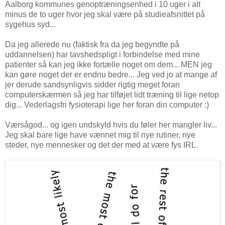
Aalborg kommunes genoptræningsenhed i 10 uger i alt
minus de to uger hvor jeg skal være på studieafsnittet på
sygehus syd...
Da jeg allerede nu (faktisk fra da jeg begyndte på
uddannelsen) har tavshedspligt i forbindelse med mine
patienter så kan jeg ikke fortælle noget om dem... MEN jeg
kan gøre noget der er endnu bedre... Jeg ved jo at mange af
jer derude sandsynligvis sidder rigtig meget foran
computerskærmen så jeg har tilføjet lidt træning til lige netop
dig... Vederlagsfri fysioterapi lige her foran din computer :)
Værsågod... og igen undskyld hvis du føler her mangler liv...
Jeg skal bare lige have vænnet mig til nye rutiner, nye
steder, nye mennesker og det der med at være fys IRL.