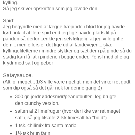
kylling.
Så jeg skriver opskriften som jeg lavede den.
Spid:
Jeg begyndte med at lægge træpinde i blød for jeg havde
kød nok til at flere spid end jeg lige havde plads til på
panden så derfor tænkte jeg selvfølgelig at jeg ville grille
dem... men ellers er det lige ud af landevejen... skær
kyllingefiletterne i mindre stykker og sæt dem på pinde så du
stadig kan få fat i pindene i begge ender. Pensl med olie og
krydr med salt og peber
Sataysauce.
(Alt for meget... 1/3 ville være rigeligt, men det virker ret godt
som dip også så det går nok for denne gang ;))
300 gr. jordnøddesmør/peanutbutter. Jeg brugte
den crunchy version.
saften af 2 limefrugter (hvor der ikke var ret meget
saft i, så jeg tilsatte 2 tsk limesaft fra "bold")
1 tsk. chilimix fra santa maria
1½ tsk brun farin