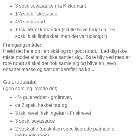
3 spsk soyasauce (fra Kikkoman)
1½ spsk fiskesauce
4½ spsk vand
1 tsk. tørret koriander (skulle have brugt ca. 1½
spsk. frisk finthakket, men det var udsolgt :)
Fremgangsmåde:
Hæld det hele op i en skål og rør godt rundt... Lad dig ikke
miste modet af at det ikke samler sig... Bare bliv ved med at
røre rundt så skal det nok samle sig og blive en jævn
ensartet masse og sæt det derefter på køl..
Gulerodssalat
(igen som jeg lavede det)
4½ gulerødder - groftrevet,
ca 2 spsk. hakket purløg
3 tsk. revet frisk ingefær - Friskrevet
3 spsk. soyasauce
2 spsk olie (opskriften specificerede palmeolie,
jeg brugte raps)