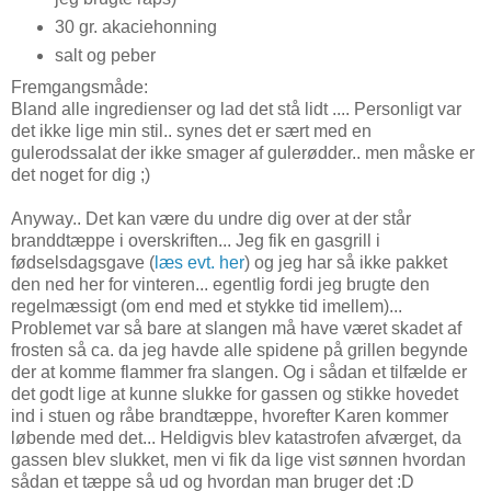
30 gr. akaciehonning
salt og peber
Fremgangsmåde:
Bland alle ingredienser og lad det stå lidt .... Personligt var
det ikke lige min stil.. synes det er sært med en
gulerodssalat der ikke smager af gulerødder.. men måske er
det noget for dig ;)
Anyway.. Det kan være du undre dig over at der står
branddtæppe i overskriften... Jeg fik en gasgrill i
fødselsdagsgave (
læs evt. her
) og jeg har så ikke pakket
den ned her for vinteren... egentlig fordi jeg brugte den
regelmæssigt (om end med et stykke tid imellem)...
Problemet var så bare at slangen må have været skadet af
frosten så ca. da jeg havde alle spidene på grillen begynde
der at komme flammer fra slangen. Og i sådan et tilfælde er
det godt lige at kunne slukke for gassen og stikke hovedet
ind i stuen og råbe brandtæppe, hvorefter Karen kommer
løbende med det... Heldigvis blev katastrofen afværget, da
gassen blev slukket, men vi fik da lige vist sønnen hvordan
sådan et tæppe så ud og hvordan man bruger det :D