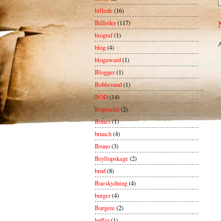
billede
(16)
Billeder
(117)
biograf
(1)
A
blog
(4)
blogaward
(1)
Blogger
(1)
Boblevand
(1)
BOD
(14)
Bogstafet
(2)
Bones
(1)
brunch
(4)
Bruno
(3)
Bryllupskage
(2)
brød
(8)
Bueskydning
(4)
burger
(4)
Burgere
(2)
bøffer
(1)