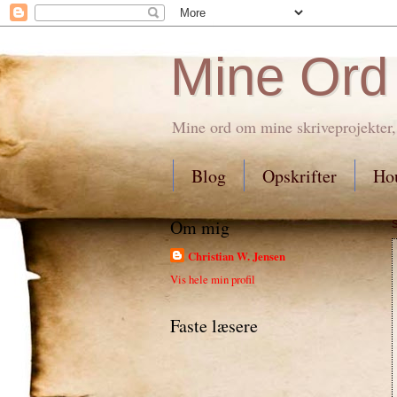
Mine Ord
Mine ord om mine skriveprojekter,
Blog
Opskrifter
Hou
Om mig
Christian W. Jensen
Vis hele min profil
Faste læsere