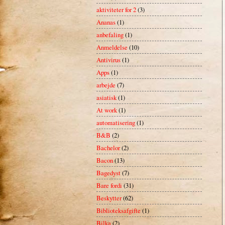
aktiviteter for 2
(3)
Ananas
(1)
anbefaling
(1)
Anmeldelse
(10)
Antivirus
(1)
Apps
(1)
arbejde
(7)
asiatisk
(1)
At work
(1)
automatisering
(1)
B&B
(2)
Bachelor
(2)
Bacon
(13)
Bagedyst
(7)
Bare fordi
(31)
Beskytter
(62)
Biblioteksafgifte
(1)
Bilka
(2)