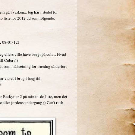
m gå i vasken... Jeg har i stedet for
o-do liste for 2012 ud som følgende:
 08-01-12)
g ellers ville have brugt på cola... Hvad
til Cuba :))
t som målsætning for træning så derfor:
r været i brug i lang tid.
r
r Beskytter 2 på min to-do liste, men det
e eller jordens undergang ;) Can't rush