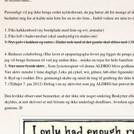
Personligt vil jeg ikke bruge ordet nytårsforsæt, da jeg hører alt for mange af de
besluttet mig for at kalde min liste for en to-do-liste... Indtil videre ser min t
1. Fiks køkkenbord (ny bordplade med liste og evt. armatur)
2. Fiks loft i badeværelset (skal sandsynligvis males om)
3. Nyt gulv i køkken og entre... Ender nok med at det gamle skal slibes ned
(OK
4. Reducer colaforbrug (Har lavet et opsparingsglas hvori jeg ligger de penge je
jeg vil bruge formuen til ved jeg endnu ikke... måske en rejse for hele familien 
5.
Vær mere fysisk aktiv
... Som fysioterapeut vil denne ALDRIG blive godkend
Vær aktiv mindst 1 time dagligt. f.eks. på cykel, wii, gåture, løb eller lignende)
6. Ryd op i roddet. Dvs. gennemgå skabe og smid de ting til genbrug der ikke ha
7. (Tilføjet 7. jan 2012) Deltag i en ny aktivitet som jeg ALDRIG har prøvet fø
Den kvikke observatør bemærker, at der ikke står noget omkring Beskytter elle
skyldes, at mit skriveri er mit frirum og ikke underlagt deadlines.. hverken egn
genious :D