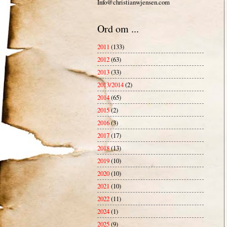
Info@christianwjensen.com
Ord om ...
2011
(133)
2012
(63)
2013
(33)
2013/2014
(2)
2014
(65)
2015
(2)
2016
(3)
2017
(17)
2018
(13)
2019
(10)
2020
(10)
2021
(10)
2022
(11)
2024
(1)
2025
(9)