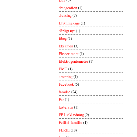
drengeaften
(1)
dressing
(7)
Drømmekage
(1)
dårligt nyt
(1)
Ebog
(1)
Eksamen
(3)
Eksperiment
(1)
Elektrogoniometer
(1)
EMG
(1)
ernæring
(1)
Facebook
(5)
familie
(24)
Far
(1)
fastelavn
(1)
FBI udklædning
(2)
Fellini-familie
(1)
FERIE
(18)