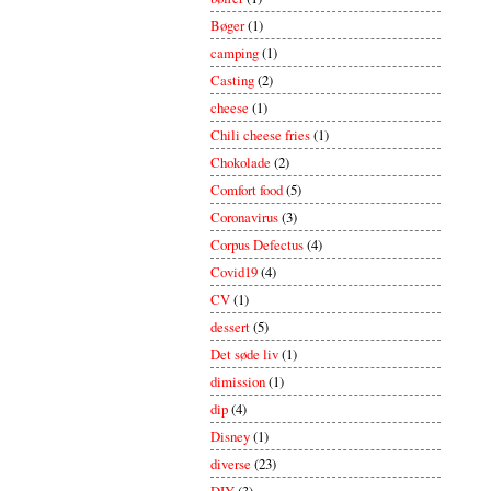
Bøger
(1)
camping
(1)
Casting
(2)
cheese
(1)
Chili cheese fries
(1)
Chokolade
(2)
Comfort food
(5)
Coronavirus
(3)
Corpus Defectus
(4)
Covid19
(4)
CV
(1)
dessert
(5)
Det søde liv
(1)
dimission
(1)
dip
(4)
Disney
(1)
diverse
(23)
DIY
(3)