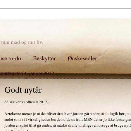
 min mad og mit liv.
se to-do
Beskytter
Ønskesedler
søndag den 1. januar 2012
Godt nytår
Så skriver vi officielt 2012...
Aztekerne mener jo at det bliver året hvor jorden går under så alt logik bør jo tal
andet som vi i virkeligheden burde holde os fra... MEN det er jo ikke første gan
jorden er spået til at gå under, så måske skulle vi alligevel forsøge at bruge nyt
så tilfreds med...