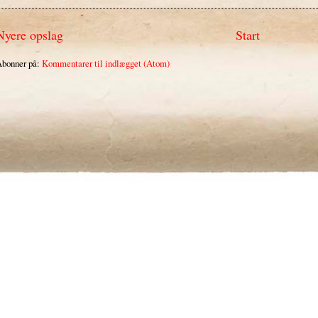
Nyere opslag
Start
bonner på:
Kommentarer til indlægget (Atom)