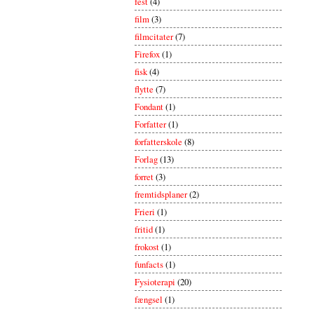
fest
(4)
film
(3)
filmcitater
(7)
Firefox
(1)
fisk
(4)
flytte
(7)
Fondant
(1)
Forfatter
(1)
forfatterskole
(8)
Forlag
(13)
forret
(3)
fremtidsplaner
(2)
Frieri
(1)
fritid
(1)
frokost
(1)
funfacts
(1)
Fysioterapi
(20)
fængsel
(1)