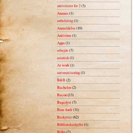
aktiviteter for 2
(3)
Ananas
(1)
anbefaling
(1)
Anmeldelse
(10)
Antivirus
(1)
Apps
(1)
arbejde
(7)
asiatisk
(1)
At work
(1)
automatisering
(1)
B&B
(2)
Bachelor
(2)
Bacon
(13)
Bagedyst
(7)
Bare fordi
(31)
Beskytter
(62)
Biblioteksafgifte
(1)
Bilka
(2)