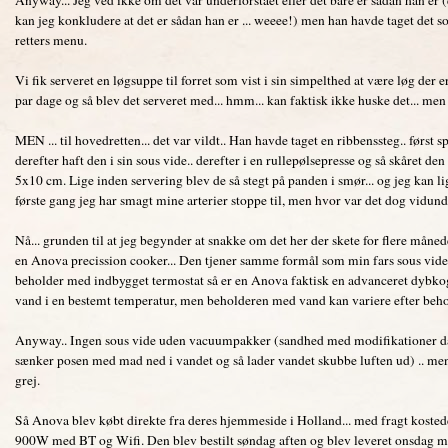
kan jeg konkludere at det er sådan han er ... weeee!) men han havde taget det 
retters menu.
Vi fik serveret en løgsuppe til forret som vist i sin simpelthed at være løg der er k
par dage og så blev det serveret med... hmm... kan faktisk ikke huske det... men 
MEN ... til hovedretten... det var vildt.. Han havde taget en ribbenssteg.. først sp
derefter haft den i sin sous vide.. derefter i en rullepølsepresse og så skåret de
5x10 cm. Lige inden servering blev de så stegt på panden i smør... og jeg kan lig
første gang jeg har smagt mine arterier stoppe til, men hvor var det dog vidunde
Nå... grunden til at jeg begynder at snakke om det her der skete for flere mån
en Anova precission cooker... Den tjener samme formål som min fars sous vide
beholder med indbygget termostat så er en Anova faktisk en advanceret dybkoger
vand i en bestemt temperatur, men beholderen med vand kan variere efter beho
Anyway.. Ingen sous vide uden vacuumpakker (sandhed med modifikationer d
sænker posen med mad ned i vandet og så lader vandet skubbe luften ud) .. men 
grej.
Så Anova blev købt direkte fra deres hjemmeside i Holland... med fragt kosted
900W med BT og Wifi. Den blev bestilt søndag aften og blev leveret onsdag 