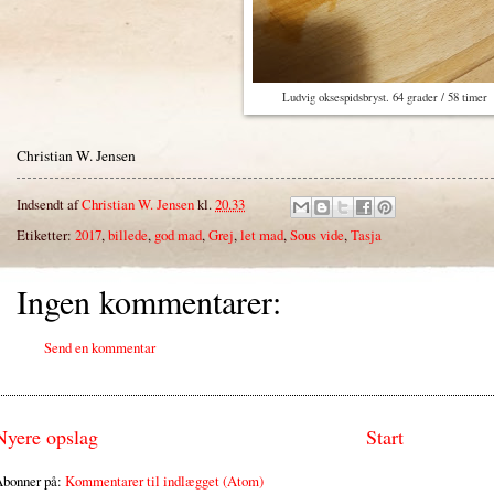
Ludvig oksespidsbryst. 64 grader / 58 timer
Christian W. Jensen
Indsendt af
Christian W. Jensen
kl.
20.33
Etiketter:
2017
,
billede
,
god mad
,
Grej
,
let mad
,
Sous vide
,
Tasja
Ingen kommentarer:
Send en kommentar
Nyere opslag
Start
bonner på:
Kommentarer til indlægget (Atom)