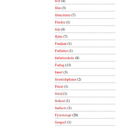
fest
(4)
film
(3)
filmcitater
(7)
Firefox
(1)
fisk
(4)
flytte
(7)
Fondant
(1)
Forfatter
(1)
forfatterskole
(8)
Forlag
(13)
forret
(3)
fremtidsplaner
(2)
Frieri
(1)
fritid
(1)
frokost
(1)
funfacts
(1)
Fysioterapi
(20)
fængsel
(1)