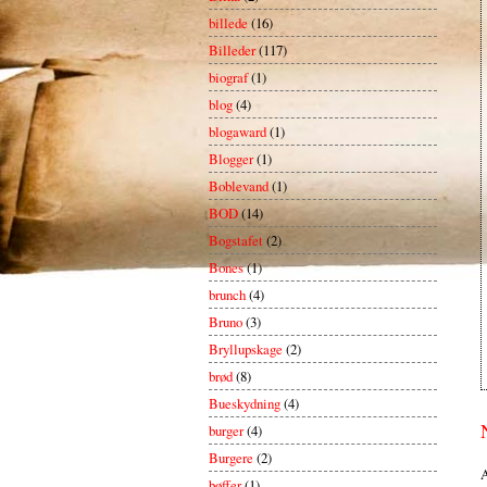
billede
(16)
Billeder
(117)
biograf
(1)
blog
(4)
blogaward
(1)
Blogger
(1)
Boblevand
(1)
BOD
(14)
Bogstafet
(2)
Bones
(1)
brunch
(4)
Bruno
(3)
Bryllupskage
(2)
brød
(8)
Bueskydning
(4)
burger
(4)
Burgere
(2)
A
bøffer
(1)