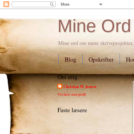
Mine Ord
Mine ord om mine skriveprojekter,
Blog
Opskrifter
Hou
Om mig
Christian W. Jensen
Vis hele min profil
Faste læsere