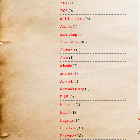
2024
(1)
2025
(9)
aktiviteter for 2
(3)
Ananas
(1)
anbefaling
(1)
Anmeldelse
(10)
Antivirus
(1)
Apps
(1)
arbejde
(7)
asiatisk
(1)
At work
(1)
automatisering
(1)
B&B
(2)
Bachelor
(2)
Bacon
(13)
Bagedyst
(7)
Bare fordi
(31)
A
Beskytter
(62)