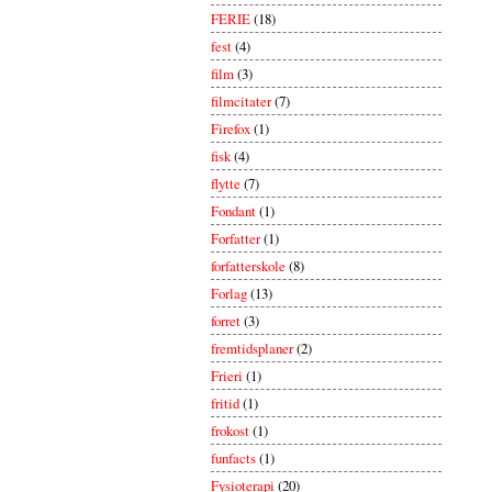
FERIE
(18)
fest
(4)
film
(3)
filmcitater
(7)
Firefox
(1)
fisk
(4)
flytte
(7)
Fondant
(1)
Forfatter
(1)
forfatterskole
(8)
Forlag
(13)
forret
(3)
fremtidsplaner
(2)
Frieri
(1)
fritid
(1)
frokost
(1)
funfacts
(1)
Fysioterapi
(20)