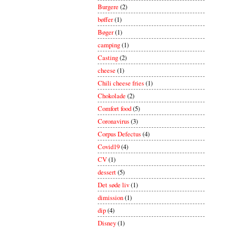
Burgere
(2)
bøffer
(1)
Bøger
(1)
camping
(1)
Casting
(2)
cheese
(1)
Chili cheese fries
(1)
Chokolade
(2)
Comfort food
(5)
Coronavirus
(3)
Corpus Defectus
(4)
Covid19
(4)
CV
(1)
dessert
(5)
Det søde liv
(1)
dimission
(1)
dip
(4)
Disney
(1)