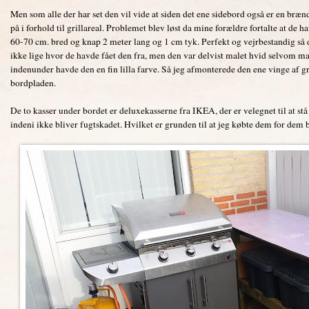
Men som alle der har set den vil vide at siden det ene sidebord også er en brænd
på i forhold til grillareal. Problemet blev løst da mine forældre fortalte at de
60-70 cm. bred og knap 2 meter lang og 1 cm tyk. Perfekt og vejrbestandig så 
ikke lige hvor de havde fået den fra, men den var delvist malet hvid selvom mal
indenunder havde den en fin lilla farve. Så jeg afmonterede den ene vinge af gr
bordpladen.
De to kasser under bordet er deluxekasserne fra IKEA, der er velegnet til at stå 
indeni ikke bliver fugtskadet. Hvilket er grunden til at jeg købte dem for dem bru