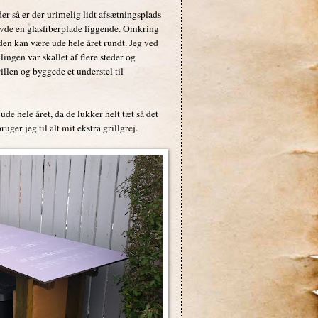
er så er der urimelig lidt afsætningsplads
 havde en glasfiberplade liggende. Omkring
den kan være ude hele året rundt. Jeg ved
ingen var skallet af flere steder og
illen og byggede et understel til
ude hele året, da de lukker helt tæt så det
ger jeg til alt mit ekstra grillgrej.