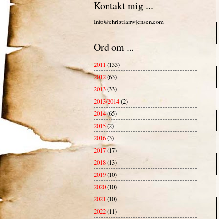
Kontakt mig ...
Info@christianwjensen.com
Ord om ...
2011
(133)
2012
(63)
2013
(33)
2013/2014
(2)
2014
(65)
2015
(2)
2016
(3)
2017
(17)
2018
(13)
2019
(10)
2020
(10)
2021
(10)
2022
(11)