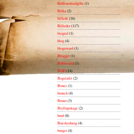
Biblioteksafgifte
(1)
Bilka
(2)
billede
(16)
Billeder
(117)
biograf
(1)
blog
(4)
blogaward
(1)
Blogger
(1)
Boblevand
(1)
BOD
(14)
Bogstafet
(2)
Bones
(1)
brunch
(4)
Bruno
(3)
Bryllupskage
(2)
brød
(8)
Bueskydning
(4)
burger
(4)