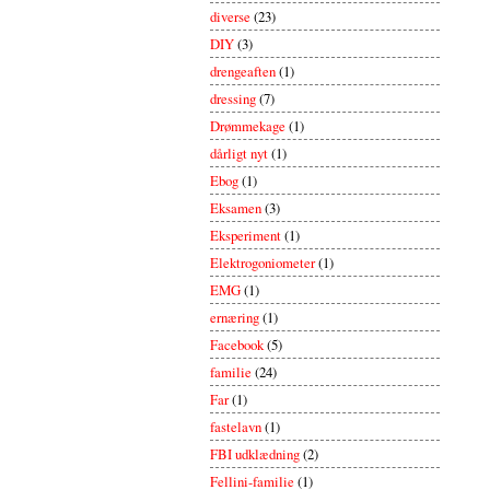
diverse
(23)
DIY
(3)
drengeaften
(1)
dressing
(7)
Drømmekage
(1)
dårligt nyt
(1)
Ebog
(1)
Eksamen
(3)
Eksperiment
(1)
Elektrogoniometer
(1)
EMG
(1)
ernæring
(1)
Facebook
(5)
familie
(24)
Far
(1)
fastelavn
(1)
FBI udklædning
(2)
Fellini-familie
(1)