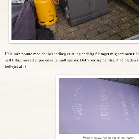
Hele min pointe med det her indlæg er at jeg endelig fik taget mig sammen til a
helt lilla... meeed et par enkelte undtagelser. Det viser sig nemlig at på pladen
fodtøjet af :)
Værd at huske når du går på mit bord!