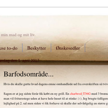
 min mad og mit liv.
se to-do
Beskytter
Ønskesedler
lørdag den 1. april 2017
Barfodsområde...
Hvis du skulle gætte hvad dagens emne omhandlede ud fra overskriften så tvivle
Sagen er at jeg sidste forår fik købt en ny grill. En
charbroil T36G
med 3 brænde
man vil friturestege uden at have hele huset til at stinke :) ). Jeg brugte tidli
lejlighed på 2. sal men siden vi fik forhave så skulle der selvfølgelig en større gri