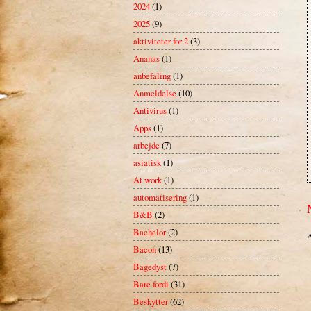
2024
(1)
2025
(9)
aktiviteter for 2
(3)
Ananas
(1)
anbefaling
(1)
Anmeldelse
(10)
Antivirus
(1)
Apps
(1)
arbejde
(7)
asiatisk
(1)
At work
(1)
automatisering
(1)
B&B
(2)
Bachelor
(2)
A
Bacon
(13)
Bagedyst
(7)
Bare fordi
(31)
Beskytter
(62)