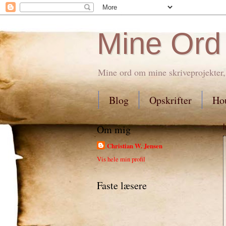
Mine Ord
Mine ord om mine skriveprojekter,
Blog
Opskrifter
Hou
Om mig
Christian W. Jensen
Vis hele min profil
Faste læsere