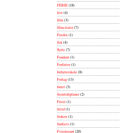
FERIE
(18)
fest
(4)
film
(3)
filmcitater
(7)
Firefox
(1)
fisk
(4)
flytte
(7)
Fondant
(1)
Forfatter
(1)
forfatterskole
(8)
Forlag
(13)
forret
(3)
fremtidsplaner
(2)
Frieri
(1)
fritid
(1)
frokost
(1)
funfacts
(1)
Fysioterapi
(20)