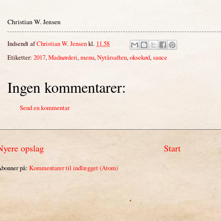
Christian W. Jensen
Indsendt af
Christian W. Jensen
kl.
11.58
Etiketter:
2017
,
Madnørderi
,
menu
,
Nytårsaften
,
oksekød
,
sauce
Ingen kommentarer:
Send en kommentar
Nyere opslag
Start
bonner på:
Kommentarer til indlægget (Atom)