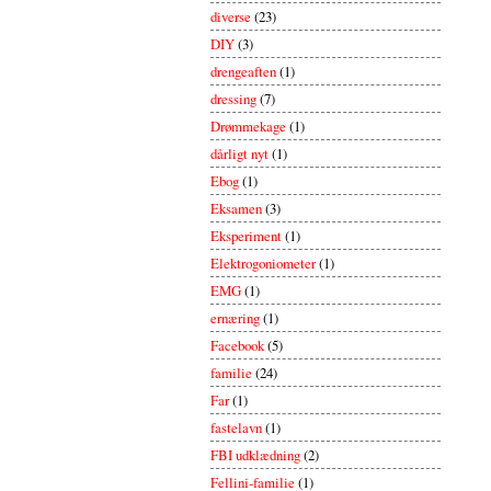
diverse
(23)
DIY
(3)
drengeaften
(1)
dressing
(7)
Drømmekage
(1)
dårligt nyt
(1)
Ebog
(1)
Eksamen
(3)
Eksperiment
(1)
Elektrogoniometer
(1)
EMG
(1)
ernæring
(1)
Facebook
(5)
familie
(24)
Far
(1)
fastelavn
(1)
FBI udklædning
(2)
Fellini-familie
(1)