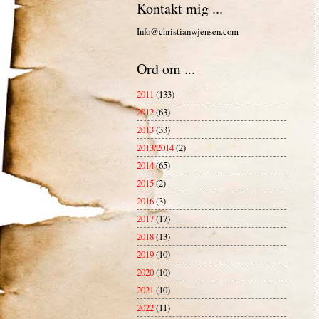
Kontakt mig ...
Info@christianwjensen.com
Ord om ...
2011
(133)
2012
(63)
2013
(33)
2013/2014
(2)
2014
(65)
2015
(2)
2016
(3)
2017
(17)
2018
(13)
2019
(10)
2020
(10)
2021
(10)
2022
(11)