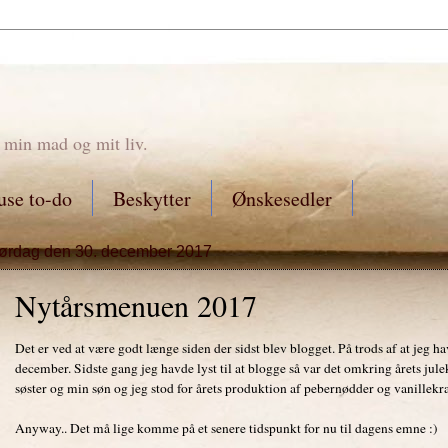
 min mad og mit liv.
se to-do
Beskytter
Ønskesedler
lørdag den 30. december 2017
Nytårsmenuen 2017
Det er ved at være godt længe siden der sidst blev blogget. På trods af at jeg h
december. Sidste gang jeg havde lyst til at blogge så var det omkring årets j
søster og min søn og jeg stod for årets produktion af pebernødder og vanillekra
Anyway.. Det må lige komme på et senere tidspunkt for nu til dagens emne :)