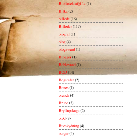
Biblioteksafgifte
(1)
Bilka
(2)
billede
(16)
Billeder
(117)
biograf
(1)
blog
(4)
blogaward
(1)
Blogger
(1)
Boblevand
(1)
BOD
(14)
Bogstafet
(2)
Bones
(1)
brunch
(4)
Bruno
(3)
Bryllupskage
(2)
brød
(8)
Bueskydning
(4)
burger
(4)