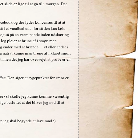
 så de er lige til at gå til i morgen. Det
cebook og der lyder koncensus til at at
så i et vandbad udenfor så den kan køle
me og så på en varm pande inden udskæring
 Jeg plejer at brune af i smør, men
 ender med at brænde .... et eller andet i
ernativt kunne man brune af i klaret smør,
, men det jeg har overvejet at prøve er en
ffer: Den siger at rygepunktet for smør er
ader) så skulle jeg kunne komme væsentlig
ge besluttet at det bliver jeg nød til at
re jeg skal begynde at lave mad :)