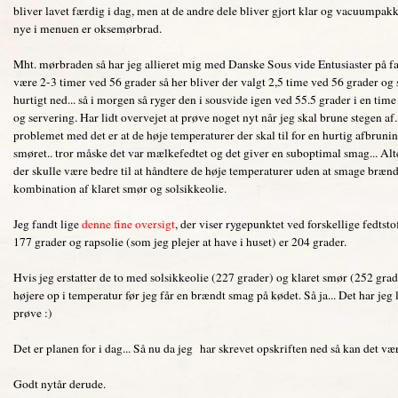
bliver lavet færdig i dag, men at de andre dele bliver gjort klar og vacuumpakket
nye i menuen er oksemørbrad.
Mht. mørbraden så har jeg allieret mig med Danske Sous vide Entusiaster på fa
være 2-3 timer ved 56 grader så her bliver der valgt 2,5 time ved 56 grader og 
hurtigt ned... så i morgen så ryger den i sousvide igen ved 55.5 grader i en ti
og servering. Har lidt overvejet at prøve noget nyt når jeg skal brune stegen af.
problemet med det er at de høje temperaturer der skal til for en hurtig afbruning
smøret.. tror måske det var mælkefedtet og det giver en suboptimal smag... Alt
der skulle være bedre til at håndtere de høje temperaturer uden at smage brændt
kombination af klaret smør og solsikkeolie.
Jeg fandt lige
denne fine oversigt
, der viser rygepunktet ved forskellige fedtsto
177 grader og rapsolie (som jeg plejer at have i huset) er 204 grader.
Hvis jeg erstatter de to med solsikkeolie (227 grader) og klaret smør (252 gr
højere op i temperatur før jeg får en brændt smag på kødet. Så ja... Det har jeg li
prøve :)
Det er planen for i dag... Så nu da jeg har skrevet opskriften ned så kan det væ
Godt nytår derude.