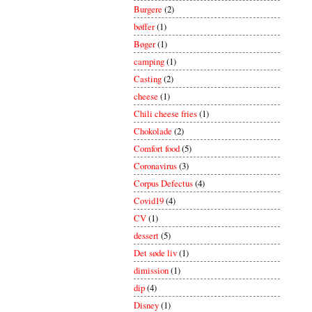
Burgere
(2)
bøffer
(1)
Bøger
(1)
camping
(1)
Casting
(2)
cheese
(1)
Chili cheese fries
(1)
Chokolade
(2)
Comfort food
(5)
Coronavirus
(3)
Corpus Defectus
(4)
Covid19
(4)
CV
(1)
dessert
(5)
Det søde liv
(1)
dimission
(1)
dip
(4)
Disney
(1)