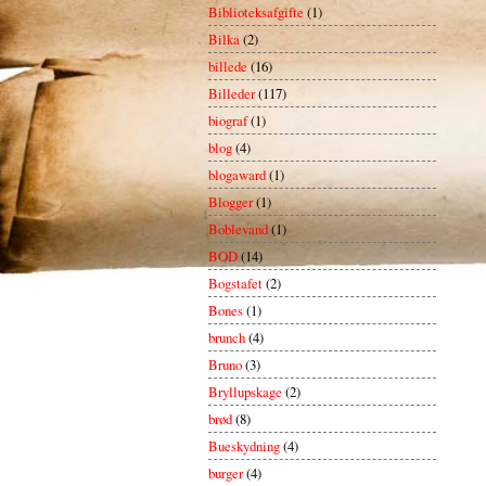
Biblioteksafgifte
(1)
Bilka
(2)
billede
(16)
Billeder
(117)
biograf
(1)
blog
(4)
blogaward
(1)
Blogger
(1)
Boblevand
(1)
BOD
(14)
Bogstafet
(2)
Bones
(1)
brunch
(4)
Bruno
(3)
Bryllupskage
(2)
brød
(8)
Bueskydning
(4)
burger
(4)