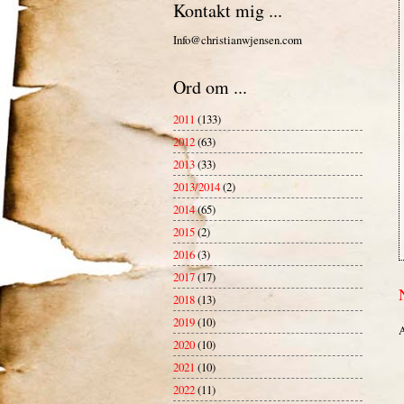
Kontakt mig ...
Info@christianwjensen.com
Ord om ...
2011
(133)
2012
(63)
2013
(33)
2013/2014
(2)
2014
(65)
2015
(2)
2016
(3)
2017
(17)
2018
(13)
2019
(10)
A
2020
(10)
2021
(10)
2022
(11)