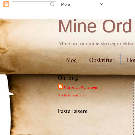
Mine Ord
Mine ord om mine skriveprojekter,
Blog
Opskrifter
Hou
Om mig
Christian W. Jensen
Vis hele min profil
Faste læsere