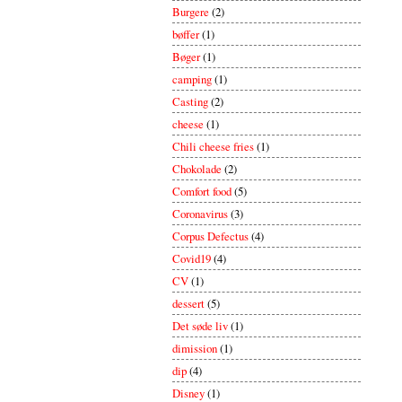
Burgere
(2)
bøffer
(1)
Bøger
(1)
camping
(1)
Casting
(2)
cheese
(1)
Chili cheese fries
(1)
Chokolade
(2)
Comfort food
(5)
Coronavirus
(3)
Corpus Defectus
(4)
Covid19
(4)
CV
(1)
dessert
(5)
Det søde liv
(1)
dimission
(1)
dip
(4)
Disney
(1)