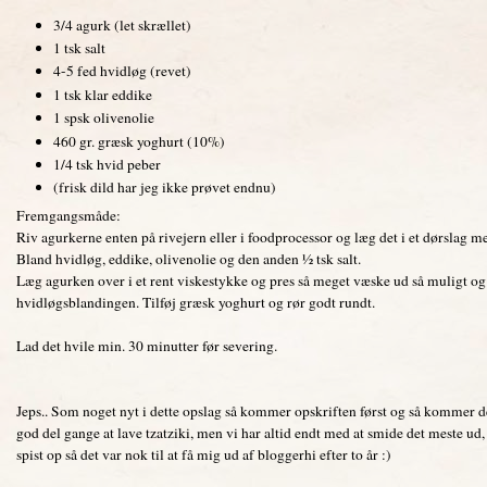
3/4 agurk (let skrællet)
1 tsk salt
4-5 fed hvidløg (revet)
1 tsk klar eddike
1 spsk olivenolie
460 gr. græsk yoghurt (10%)
1/4 tsk hvid peber
(frisk dild har jeg ikke prøvet endnu)
Fremgangsmåde:
Riv agurkerne enten på rivejern eller i foodprocessor og læg det i et dørslag me
Bland hvidløg, eddike, olivenolie og den anden ½ tsk salt.
Læg agurken over i et rent viskestykke og pres så meget væske ud så muligt 
hvidløgsblandingen. Tilføj græsk yoghurt og rør godt rundt.
Lad det hvile min. 30 minutter før severing.
Jeps.. Som noget nyt i dette opslag så kommer opskriften først og så kommer d
god del gange at lave tzatziki, men vi har altid endt med at smide det meste ud
spist op så det var nok til at få mig ud af bloggerhi efter to år :)