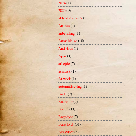
2024
(1)
2025
(9)
aktiviteter for 2
(3)
Ananas
(1)
anbefaling
(1)
Anmeldelse
(10)
Antivirus
(1)
Apps
(1)
arbejde
(7)
asiatisk
(1)
At work
(1)
automatisering
(1)
B&B
(2)
Bachelor
(2)
Bacon
(13)
Bagedyst
(7)
Bare fordi
(31)
Beskytter
(62)