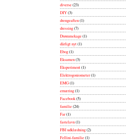
diverse
(23)
DIY
(3)
drengeaften
(1)
dressing
(7)
Drømmekage
(1)
dårligt nyt
(1)
Ebog
(1)
Eksamen
(3)
Eksperiment
(1)
Elektrogoniometer
(1)
EMG
(1)
ernæring
(1)
Facebook
(5)
familie
(24)
Far
(1)
fastelavn
(1)
FBI udklædning
(2)
Fellini-familie
(1)