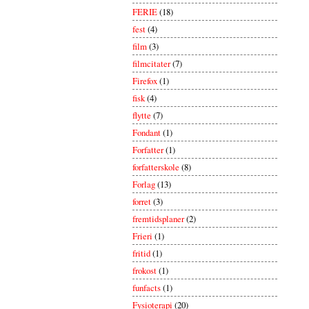
FERIE
(18)
fest
(4)
film
(3)
filmcitater
(7)
Firefox
(1)
fisk
(4)
flytte
(7)
Fondant
(1)
Forfatter
(1)
forfatterskole
(8)
Forlag
(13)
forret
(3)
fremtidsplaner
(2)
Frieri
(1)
fritid
(1)
frokost
(1)
funfacts
(1)
Fysioterapi
(20)