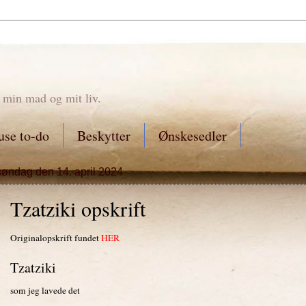
 min mad og mit liv.
se to-do
Beskytter
Ønskesedler
søndag den 14. april 2024
Tzatziki opskrift
Originalopskrift fundet
HER
Tzatziki
som jeg lavede det