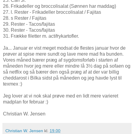
25. Carl Jr.
26. Frikadeller og broccolisalat (Sønnen har maddag)
27. l. Rester - Frikadeller broccolisalat / Fajitas
28. s Rester / Fajitas
29. Rester - Tacos/fajitas
30. Rester - Tacos/fajitas
31. Frække filetter m. actifrykartofler.
Ja... Januar er vist meget modsat de flestes januar hvor de
prøver at spise mere sundt og lave mere mad fra bunden.
Vores måned bærer præg af sygdomsforløb i starten af
måneden hvor jeg mere eller mindre lå 3½ dag på sofaen og
så netflix og så bærer den også præg af at der var billig
cheddarost i Bilka sidst på måneden og jeg havde lyst til
texmex :)
Jeg lover at vi nok skal prøve med en lidt mere varieret
madplan for februar :)
Christian W. Jensen
Christian W. Jensen
kl.
19.00