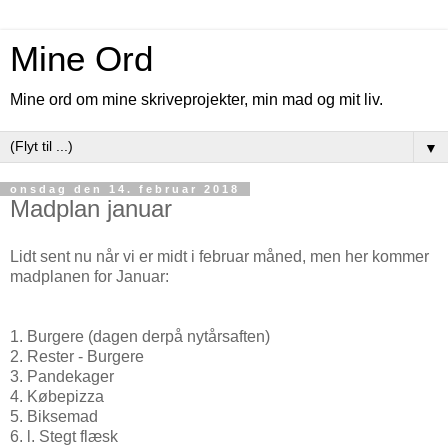
Mine Ord
Mine ord om mine skriveprojekter, min mad og mit liv.
▼
onsdag den 14. februar 2018
Madplan januar
Lidt sent nu når vi er midt i februar måned, men her kommer
madplanen for Januar:
1. Burgere (dagen derpå nytårsaften)
2. Rester - Burgere
3. Pandekager
4. Købepizza
5. Biksemad
6. l. Stegt flæsk