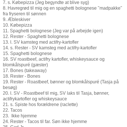
7. s. Købepizza (Jeg begyndte at blive syg)
8. Havregrød til mig og en spaghetti bolognese "madpakke"
fra fryseren til sønnen
9. Æbleskiver
10. Købepizza
11. Spaghetti bolognese (Jeg var på arbejde igen)
12. Rester - Spaghetti bolognese
13. l. SV kamsteg med actifry-kartofler
14. s. Rester - SV kamsteg med actifry-kartofler
15. Spaghetti bolognese
16. SV roastbeef, actifry kartofler, whiskeysauce og
blomkålspuré (gæster)
17. Bones (takeaway)
18. Rester - Bones
19. Rester - Roastbeef, bønner og blomkålspuré (Tasja på
besøg)
20. l. SV - Roastbeef til mig, SV laks til Tasja, bønner,
actifrykartofler og whiskeysauce
21. s. Spiste hos forældrene (raclette)
22. Tacos
23. Ikke hjemme
24. Rester - Tacos til far. Søn ikke hjemme