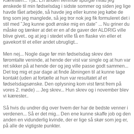
Kæresten... Tja.. En anden veninde spurgte hvad jeg
ønskede til min fødselsdag i sidste sommer og siden jeg lige
havde fået arbejde, så havde jeg eller kunne jeg købe de
ting som jeg manglede, så jeg tror nok jeg fik formuleret det i
stil med "Jeg kunne godt ønske mig en date" ... Nu griner du
måske og tænker at det er en af de gaver der ALDRIG ville
blive givet.. og at jeg i stedet ville få en flaske vin eller et
gavekort til et eller andet ubrugligt...
Men nej... Nogle dage før min fødselsdag skrev den
føromtalte veninde, at hende der vist var single og at hun var
ret sikker på at hende der og jeg ville passe godt sammen...
Det tog mig et par dage at finde åbningen til at kunne tage
kontakt (uden at fortælle at hun var resultatet af et
fødselsdagsønske. Den oplysning kom vist først frem på
vores 2. møde) ... Jeg skrev... Hun skrev og i november blev
vi kærester..
Så hvis du undrer dig over hvem der har de bedste venner i
verdenen... Så er det mig... Den ene kunne skaffe job og den
anden en vidunderlig kvinde, der er lige så skør som jeg er,
på alle de vigtigste punkter.