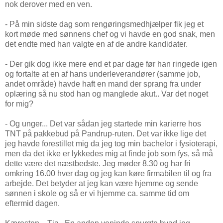
nok derover med en ven.
- På min sidste dag som rengøringsmedhjælper fik jeg et
kort møde med sønnens chef og vi havde en god snak, men
det endte med han valgte en af de andre kandidater.
- Der gik dog ikke mere end et par dage før han ringede igen
og fortalte at en af hans underleverandører (samme job,
andet område) havde haft en mand der sprang fra under
oplæring så nu stod han og manglede akut.. Var det noget
for mig?
- Og unger... Det var sådan jeg startede min karierre hos
TNT på pakkebud på Pandrup-ruten. Det var ikke lige det
jeg havde forestillet mig da jeg tog min bachelor i fysioterapi,
men da det ikke er lykkedes mig at finde job som fys, så må
dette være det næstbedste. Jeg møder 8.30 og har fri
omkring 16.00 hver dag og jeg kan køre firmabilen til og fra
arbejde. Det betyder at jeg kan være hjemme og sende
sønnen i skole og så er vi hjemme ca. samme tid om
eftermid dagen.