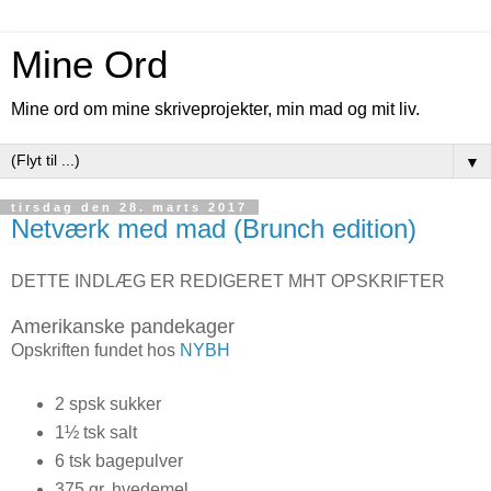
Mine Ord
Mine ord om mine skriveprojekter, min mad og mit liv.
▼
tirsdag den 28. marts 2017
Netværk med mad (Brunch edition)
DETTE INDLÆG ER REDIGERET MHT OPSKRIFTER
Amerikanske pandekager
Opskriften fundet hos
NYBH
2 spsk sukker
1½ tsk salt
6 tsk bagepulver
375 gr. hvedemel