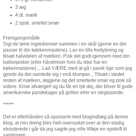
3 æg
4 dl. mælk
2 spsk. smeltet smør
Fremgangsmåde
Sigt de tørre ingredienser sammen i en skål (gerne en der
passer til din køkkenmaskine). Lav en lille fordybning og
tilsæt halvdelen af mælken. Pisk det godt igennem med din
ballonpisker (eller håndmixer hvis du ikke har en
køkenmaskine) ... Lad VÆRE med at gå i panik lige som jeg
gjorde da det samlede sig i små klumper... Tilsæt i stedet
resten af mælken, æggene og det smeltede smør og pisk så
videre. Krise afværget! og du får en tyk dej, der bliver til gode
amerikanske pandekager på grillen eller en stegepande.
******
Det er efterhånden så sparsomt med blogindlæg på denne
blog, at min dreng blev helt overrasket over at den stadig
eksisterede i går da jeg sagde jeg ville tilføje en opskrift til
samlingen.