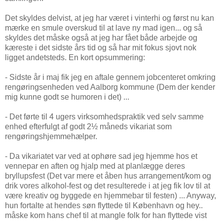
Det skyldes delvist, at jeg har været i vinterhi og først nu kan
mærke en smule overskud til at lave ny mad igen... og så
skyldes det måske også at jeg har fået både arbejde og
kæreste i det sidste års tid og så har mit fokus sjovt nok
ligget andetsteds. En kort opsummering:
- Sidste år i maj fik jeg en aftale gennem jobcenteret omkring
rengøringsenheden ved Aalborg kommune (Dem der kender
mig kunne godt se humoren i det) ...
- Det førte til 4 ugers virksomhedspraktik ved selv samme
enhed efterfulgt af godt 2½ måneds vikariat som
rengøringshjemmehælper.
- Da vikariatet var ved at ophøre sad jeg hjemme hos et
vennepar en aften og hjalp med at planlægge deres
bryllupsfest (Det var mere et åben hus arrangement/kom og
drik vores alkohol-fest og det resulterede i at jeg fik lov til at
være kreativ og byggede en hjemmebar til festen) ... Anyway,
hun fortalte at hendes søn flyttede til København og hey..
måske kom hans chef til at mangle folk for han flyttede vist