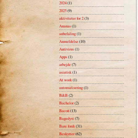
2024
(1)
2025
(9)
aktiviteter for 2
(3)
Ananas
(1)
anbefaling
(1)
Anmeldelse
(10)
Antivirus
(1)
Apps
(1)
arbejde
(7)
asiatisk
(1)
At work
(1)
automatisering
(1)
B&B
(2)
Bachelor
(2)
Bacon
(13)
Bagedyst
(7)
Bare fordi
(31)
Beskytter
(62)