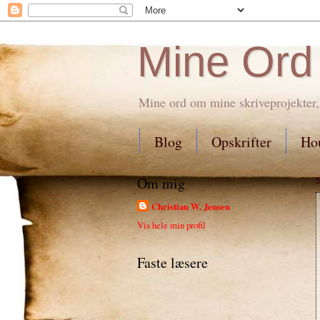
Mine Ord
Mine ord om mine skriveprojekter,
Blog
Opskrifter
Hou
Om mig
Christian W. Jensen
Vis hele min profil
Faste læsere