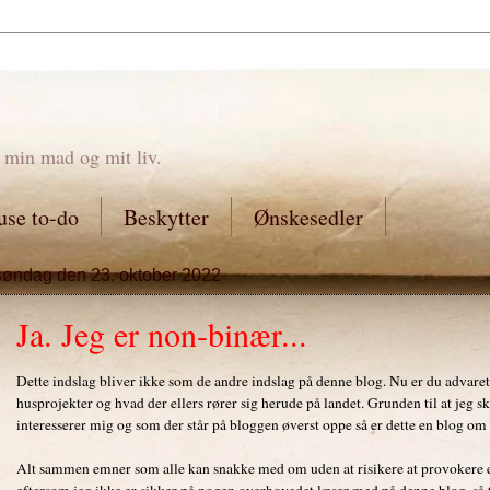
 min mad og mit liv.
se to-do
Beskytter
Ønskesedler
søndag den 23. oktober 2022
Ja. Jeg er non-binær...
Dette indslag bliver ikke som de andre indslag på denne blog. Nu er du advaret
husprojekter og hvad der ellers rører sig herude på landet. Grunden til at jeg s
interesserer mig og som der står på bloggen øverst oppe så er dette en blog om
Alt sammen emner som alle kan snakke med om uden at risikere at provokere el
eftersom jeg ikke er sikker på nogen overhovedet læser med på denne blog, så tæ