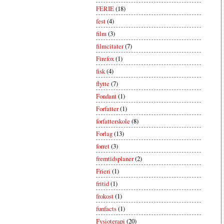
FERIE
(18)
fest
(4)
film
(3)
filmcitater
(7)
Firefox
(1)
fisk
(4)
flytte
(7)
Fondant
(1)
Forfatter
(1)
forfatterskole
(8)
Forlag
(13)
forret
(3)
fremtidsplaner
(2)
Frieri
(1)
fritid
(1)
frokost
(1)
funfacts
(1)
Fysioterapi
(20)