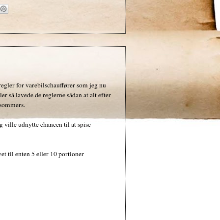
egler for varebilschauffører som jeg nu
r så lavede de reglerne sådan at alt efter
il sommers.
ville udnytte chancen til at spise
t til enten 5 eller 10 portioner