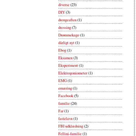
diverse
(23)
DIY
(3)
drengeaften
(1)
dressing
(7)
Drømmekage
(1)
dårligt nyt
(1)
Ebog
(1)
Eksamen
(3)
Eksperiment
(1)
Elektrogoniometer
(1)
EMG
(1)
ernæring
(1)
Facebook
(5)
familie
(24)
Far
(1)
fastelavn
(1)
FBI udklædning
(2)
Fellini-familie
(1)