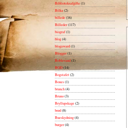
Biblioteksafgifte
(1)
Bilka
(2)
billede
(16)
Billeder
(117)
biograf
(1)
blog
(4)
blogaward
(1)
Blogger
(1)
Boblevand
(1)
BOD
(14)
Bogstafet
(2)
Bones
(1)
brunch
(4)
Bruno
(3)
Bryllupskage
(2)
brød
(8)
Bueskydning
(4)
burger
(4)