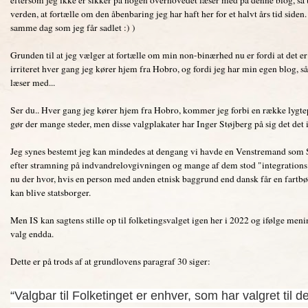
verden, at fortælle om den åbenbaring jeg har haft her for et halvt års tid siden. 
samme dag som jeg får sadlet :) )
Grunden til at jeg vælger at fortælle om min non-binærhed nu er fordi at det er 
irriteret hver gang jeg kører hjem fra Hobro, og fordi jeg har min egen blog, så
læser med...
Ser du.. Hver gang jeg kører hjem fra Hobro, kommer jeg forbi en række lygte
gør der mange steder, men disse valgplakater har Inger Støjberg på sig det det 
Jeg synes bestemt jeg kan mindedes at dengang vi havde en Venstremand som St
efter stramning på indvandrelovgivningen og mange af dem stod "integrations"m
nu der hvor, hvis en person med anden etnisk baggrund end dansk får en fartb
kan blive statsborger.
Men IS kan sagtens stille op til folketingsvalget igen her i 2022 og ifølge meni
valg endda.
Dette er på trods af at grundlovens paragraf 30 siger:
“Valgbar til
Folketinget
er enhver, som har
valgret
til d