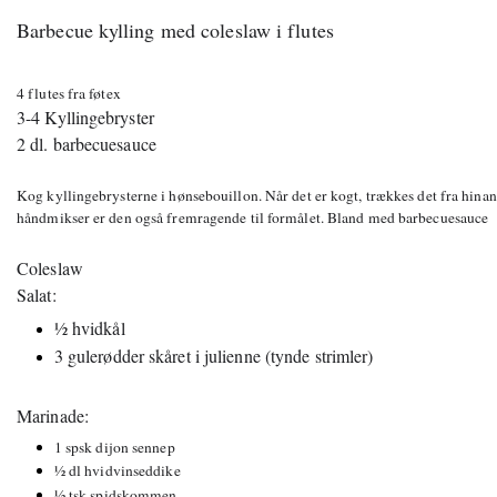
Barbecue kylling med coleslaw i flutes
4 flutes fra føtex
3-4 Kyllingebryster
2 dl. barbecuesauce
Kog kyllingebrysterne i hønsebouillon. Når det er kogt, trækkes det fra hinand
håndmikser er den også fremragende til formålet. Bland med barbecuesauce
Coleslaw
Salat:
½ hvidkål
3 gulerødder skåret i julienne (tynde strimler)
Marinade:
1 spsk dijon sennep
½ dl hvidvinseddike
½ tsk spidskommen