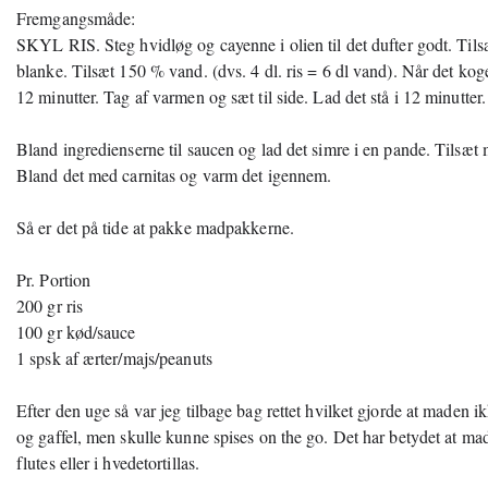
Fremgangsmåde:
SKYL RIS. Steg hvidløg og cayenne i olien til det dufter godt. Tilsæt
blanke. Tilsæt 150 % vand. (dvs. 4 dl. ris = 6 dl vand). Når det koge
12 minutter. Tag af varmen og sæt til side. Lad det stå i 12 minutter.
Bland ingredienserne til saucen og lad det simre i en pande. Tilsæt m
Bland det med carnitas og varm det igennem.
Så er det på tide at pakke madpakkerne.
Pr. Portion
200 gr ris
100 gr kød/sauce
1 spsk af ærter/majs/peanuts
Efter den uge så var jeg tilbage bag rettet hvilket gjorde at maden 
og gaffel, men skulle kunne spises on the go. Det har betydet at mad
flutes eller i hvedetortillas.