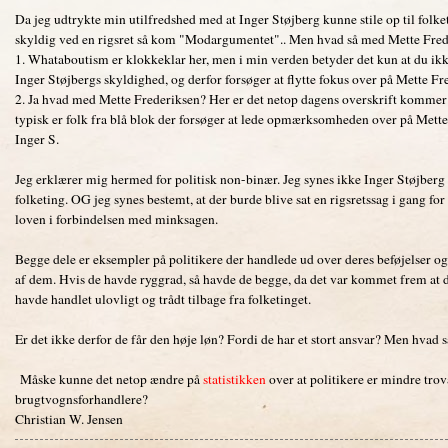
Da jeg udtrykte min utilfredshed med at Inger Støjberg kunne stile op til folk
skyldig ved en rigsret så kom "Modargumentet".. Men hvad så med Mette Fre
1. Whataboutism er klokkeklar her, men i min verden betyder det kun at du ikk
Inger Støjbergs skyldighed, og derfor forsøger at flytte fokus over på Mette Fr
2. Ja hvad med Mette Frederiksen? Her er det netop dagens overskrift kommer in
typisk er folk fra blå blok der forsøger at lede opmærksomheden over på Mette 
Inger S.
Jeg erklærer mig hermed for politisk non-binær. Jeg synes ikke Inger Støjberg e
folketing. OG jeg synes bestemt, at der burde blive sat en rigsretssag i gang f
loven i forbindelsen med minksagen.
Begge dele er eksempler på politikere der handlede ud over deres beføjelser og
af dem. Hvis de havde ryggrad, så havde de begge, da det var kommet frem at d
havde handlet ulovligt og trådt tilbage fra folketinget.
Er det ikke derfor de får den høje løn? Fordi de har et stort ansvar? Men hvad 
Måske kunne det netop ændre på
statistikken
over at politikere er mindre tro
brugtvognsforhandlere?
Christian W. Jensen