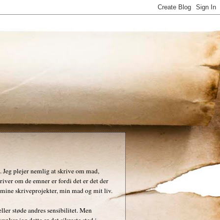
. Jeg plejer nemlig at skrive om mad,
kriver om de emner er fordi det er det der
 mine skriveprojekter, min mad og mit liv.
ler støde andres sensibilitet. Men
nker jeg dette er det sikreste sted i