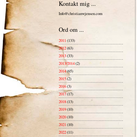
Kontakt mig ...
Info@christianwjensen.com
Ord om ...
2011
(133)
2012
(63)
2013
(33)
2013/2014
(2)
2014
(65)
2015
(2)
2016
(3)
2017
(17)
2018
(13)
2019
(10)
2020
(10)
2021
(10)
2022
(11)