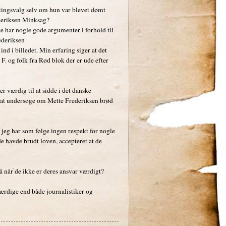
etingsvalg selv om hun var blevet dømt
deriksen Minksag?
e har nogle gode argumenter i forhold til
ederiksen
d i billedet. Min erfaring siger at det
F. og folk fra Rød blok der er ude efter
r værdig til at sidde i det danske
or at undersøge om Mette Frederiksen brød
 jeg har som følge ingen respekt for nogle
e havde brudt loven, accepteret at de
så når de ikke er deres ansvar værdigt?
værdige end både journalistiker og