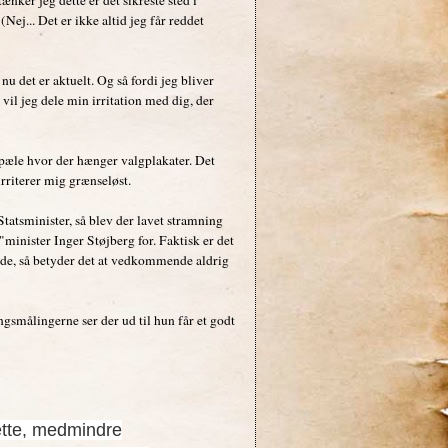
(Nej... Det er ikke altid jeg får reddet
nu det er aktuelt. Og så fordi jeg bliver
 vil jeg dele min irritation med dig, der
pæle hvor der hænger valgplakater. Det
irriterer mig grænseløst.
atsminister, så blev der lavet stramning
inister Inger Støjberg for. Faktisk er det
øde, så betyder det at vedkommende aldrig
ngsmålingerne ser der ud til hun får et godt
ette, medmindre