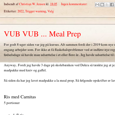
Indsendt af
Christian W. Jensen
kl.
18.05
Ingen kommentarer:
Etiketter:
2022
,
Trigger warning
,
Valg
VUB VUB ... Meal Prep
For godt 8 uger siden var jeg på kursus. Alt sammen fordi der i 2019 kom nye r
engang arbejder som. For ikke at få flaskehalsproblemer ved at indføre nye regle
fødselsdage så havde man udsættelse i et eller flere år.. Jeg havde udsættelse t
Anyway.. Fordi jeg havde 3 dage på skolebænken ved Dekra så tænkte jeg at jeg 
madpakke med kniv og gaffel.
Så siden da har jeg lavet madpakke a la meal prep. Så følgende opskrifter er lave
Ris med Carnitas
5 portioner
4 dl ris