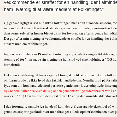
vedkommende er straffet for en handling, der i almin
ham
uværdig
til at være medlem af
Folketinget
.”
Og ganske rigtigt så sad hun ikke i folketinget, mens hun afsonede sin dom, men 
indvandre ikke kan blive dansk statsborger med en fartbøde, hvorimod en folk
danskerne, selv efter hun er blevet dømt for lovbrud og efterfølgende har udtalt
Det gør efter min mening af vedkommende er straffet for en handling der i a
at være medlem af folketinget.
Jeg havde samtalen om IS med en i min omgangskreds for nogen tid siden og ha
stemme på for "hun sagde sin mening og hun stod ved sine holdninger" OG hun 
barnebrude.
Det er en kreditering til Ingers spindoktorer, at de fik så stor en del af befolkni
om barnebrude og ikke hvad den faktisk handlede om. Nemlig brud på forvaltning
lyde som om hun handlede mod perverse gamle mænd, der udnyttede disse un
dykke ned i tallene så viste det sig at den gennemsnitlige aldersforskel var 7 år.
mig er... 7 år..) Den højeste aldersforskel var 13 år og den mindste aldersforskel
I den føromtalte samtale jeg havde så kom der et fremragende eksempel på w
grund en afsporingsteknik hvor man forsøger at lede opmærksomheden over på