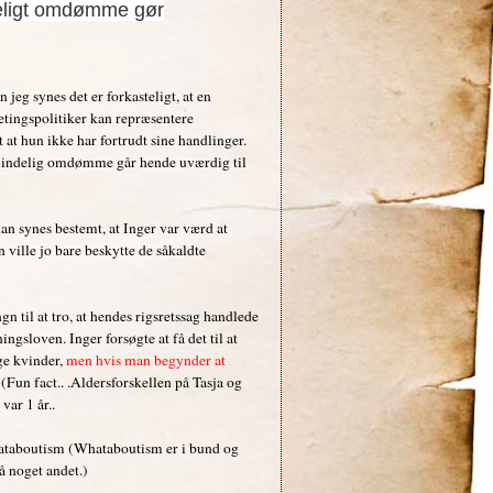
deligt omdømme gør
jeg synes det er forkasteligt, at en
etingspolitiker kan repræsentere
 at hun ikke har fortrudt sine handlinger.
lmindelig omdømme går hende uværdig til
n synes bestemt, at Inger var værd at
ville jo bare beskytte de såkaldte
ngn til at tro, at hendes rigsretssag handlede
sloven. Inger forsøgte at få det til at
ge kvinder,
men hvis man begynder at
(Fun fact.. .Aldersforskellen på Tasja og
 var 1 år..
hataboutism (Whataboutism er i bund og
 noget andet.)