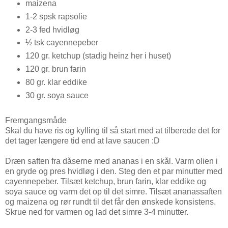
maizena
1-2 spsk rapsolie
2-3 fed hvidløg
½ tsk cayennepeber
120 gr. ketchup (stadig heinz her i huset)
120 gr. brun farin
80 gr. klar eddike
30 gr. soya sauce
Fremgangsmåde
Skal du have ris og kylling til så start med at tilberede det for
det tager længere tid end at lave saucen :D
Dræn saften fra dåserne med ananas i en skål. Varm olien i
en gryde og pres hvidløg i den. Steg den et par minutter med
cayennepeber. Tilsæt ketchup, brun farin, klar eddike og
soya sauce og varm det op til det simre. Tilsæt ananassaften
og maizena og rør rundt til det får den ønskede konsistens.
Skrue ned for varmen og lad det simre 3-4 minutter.