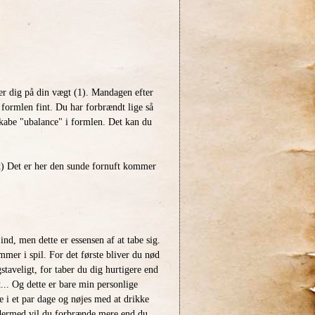
r dig på din vægt (1). Mandagen efter
formlen fint. Du har forbrændt lige så
skabe "ubalance" i formlen. Det kan du
edt) Det er her den sunde fornuft kommer
 ind, men dette er essensen af at tabe sig.
mer i spil. For det første bliver du nød
gstaveligt, for taber du dig hurtigere end
.. Og dette er bare min personlige
e i et par dage og nøjes med at drikke
g dermed vil du forbrænde mere end du