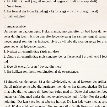
2. Et ÆRLIGT mål (Jeg vil se godt ud nøgen er fuldt ud acceptabelt)
3. Sund fornuft
4. En formel der lyder E(indtag) - E(forbrug) = 0 (E = Energi i kcal)
5. Tålmodighed
Fremgangsmåde.
Du vælger en dag om ugen. F.eks. mandag morgen efter dit bad hvor du veje
vejer du dig igen. Hvis du den efterfølgende gang har samme vægt så passer 
meget energi som du har indtaget. Hvis du vil tabe dig skal du sørge for at 
gøre ved en af følgende måder:
1. Nedsæt dit energiindtag (Spis mindre)
2. Ændre dit energiindtag (spis sundere, der er færre kcal i protein end i f
ind
3. Øge dit energiforbrug ( bevæg dig mere)
4. En hvilken som helst kombination af de overstående.
Så simpelt kan det gøres. Så er der selvfølgelig et hav af faktorer der spiller
Du vil måske gerne tabe dig hurtigere, men det er her tålmodigheden (5) kom
til at tabe dig i et tempo din krop kan følge med til. Dette skal tages helt bo
huden kan følge med ender du med overskydende hud i folder. For det andet.
holdning. Det kan være let at tabe sig hurtigt. Du kan lade være med at spis
vand. På den måde vil kroppen blive tvunget til at kanibaliserer sig selv o