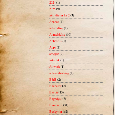
2024
(1)
2025
(9)
aktiviteter for 2
(3)
Ananas
(1)
anbefaling
(1)
Anmeldelse
(10)
Antivirus
(1)
Apps
(1)
arbejde
(7)
asiatisk
(1)
At work
(1)
automatisering
(1)
B&B
(2)
Bachelor
(2)
Bacon
(13)
Bagedyst
(7)
Bare fordi
(31)
Beskytter
(62)