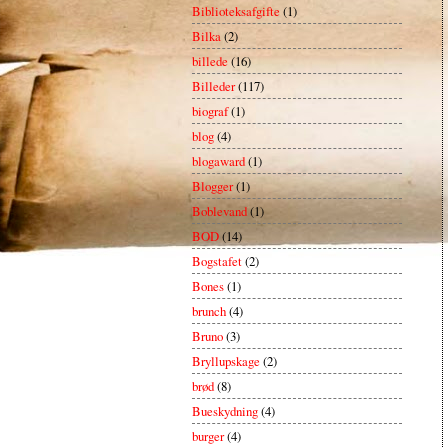
Biblioteksafgifte
(1)
Bilka
(2)
billede
(16)
Billeder
(117)
biograf
(1)
blog
(4)
blogaward
(1)
Blogger
(1)
Boblevand
(1)
BOD
(14)
Bogstafet
(2)
Bones
(1)
brunch
(4)
Bruno
(3)
Bryllupskage
(2)
brød
(8)
Bueskydning
(4)
burger
(4)