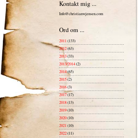
Kontakt mig ...
Info@christianwjensen.com
Ord om ...
2011
(133)
2012
(63)
2013
(33)
2013/2014
(2)
2014
(65)
2015
(2)
2016
(3)
2017
(17)
2018
(13)
2019
(10)
2020
(10)
2021
(10)
2022
(11)