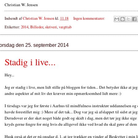
Christian W. Jensen
Indsendt af
Christian W. Jensen
kl.
11.18
Ingen kommentarer:
Etiketter:
2014
,
Billeder
,
skriveri
,
vægttab
torsdag den 25. september 2014
Stadig i live...
Hey...
Jeg er stadig i live, men lidt stille på bloggen for tiden... Det betyder ikke at j
andre aspekter af mit liv der kræver min opmærksomhed lidt mere :)
I tirsdags var jeg for første i Aarhus til mindfulness instruktør uddannelsen og
havde forestillet mig :) Mere af det tak... Dog var jeg så afslappet til sidst at je
Derudover er der sket noget både godt og skidt i dag, men det tør jeg ikke sige 
kryds gerne fingre for mig hvis du alligevel ikke ved hvad du skal gøre af dem 
Husk også at det er på onsdag d. 1. at jeg trækker en vinder af Beskytter i min l