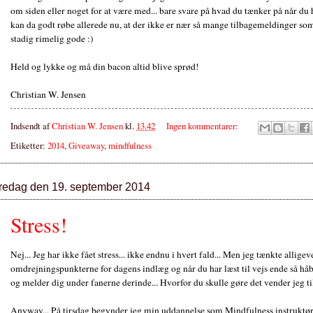
om siden eller noget for at være med... bare svare på hvad du tænker på når du h
kan da godt røbe allerede nu, at der ikke er nær så mange tilbagemeldinger so
stadig rimelig gode :)
Held og lykke og må din bacon altid blive sprød!
Christian W. Jensen
Indsendt af
Christian W. Jensen
kl.
13.42
Ingen kommentarer:
Etiketter:
2014
,
Giveaway
,
mindfulness
fredag den 19. september 2014
Stress!
Nej... Jeg har ikke fået stress... ikke endnu i hvert fald... Men jeg tænkte alligeve
omdrejningspunkterne for dagens indlæg og når du har læst til vejs ende så hå
og melder dig under fanerne derinde... Hvorfor du skulle gøre det vender jeg til
Anyway... På tirsdag begynder jeg min uddannelse som Mindfulness instruktør 