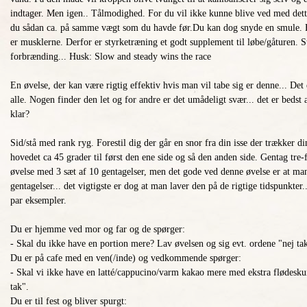
indtager. Men igen.. Tålmodighed. For du vil ikke kunne blive ved med dette
du sådan ca. på samme vægt som du havde før.Du kan dog snyde en smule. F
er musklerne. Derfor er styrketræning et godt supplement til løbe/gåturen. 
forbrænding... Husk: Slow and steady wins the race
En øvelse, der kan være rigtig effektiv hvis man vil tabe sig er denne... De
alle. Nogen finder den let og for andre er det umådeligt svær... det er bedst
klar?
Sid/stå med rank ryg. Forestil dig der går en snor fra din isse der trækker di
hovedet ca 45 grader til først den ene side og så den anden side. Gentag tre-
øvelse med 3 sæt af 10 gentagelser, men det gode ved denne øvelse er at ma
gentagelser... det vigtigste er dog at man laver den på de rigtige tidspunkte
par eksempler.
Du er hjemme ved mor og far og de spørger:
- Skal du ikke have en portion mere? Lav øvelsen og sig evt. ordene "nej ta
Du er på cafe med en ven(/inde) og vedkommende spørger:
- Skal vi ikke have en latté/cappucino/varm kakao mere med ekstra flødesku
tak".
Du er til fest og bliver spurgt: