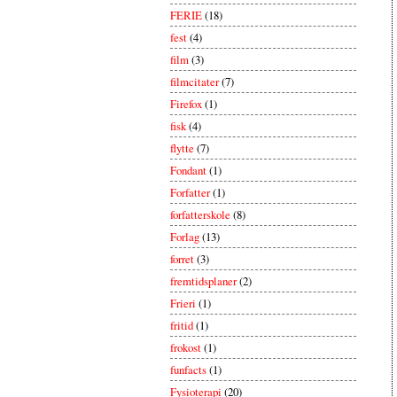
FERIE
(18)
fest
(4)
film
(3)
filmcitater
(7)
Firefox
(1)
fisk
(4)
flytte
(7)
Fondant
(1)
Forfatter
(1)
forfatterskole
(8)
Forlag
(13)
forret
(3)
fremtidsplaner
(2)
Frieri
(1)
fritid
(1)
frokost
(1)
funfacts
(1)
Fysioterapi
(20)