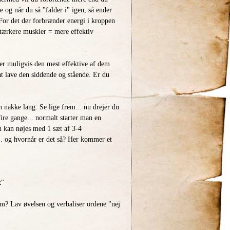
 og når du så "falder i" igen, så ender
or det der forbrænder energi i kroppen
Stærkere muskler = mere effektiv
t er muligvis den mest effektive af dem
 at lave den siddende og stående. Er du
n nakke lang. Se lige frem... nu drejer du
fire gange... normalt starter man en
n kan nøjes med 1 sæt af 3-4
r... og hvornår er det så? Her kommer et
k"
m? Lav øvelsen og verbaliser ordene "nej