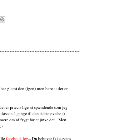
eg har glemt den (igen) men bare at der er
 det er præcis lige så spændende som jeg
g døsede 4 gange til den sidste øvelse :)
mere om af frygt for at jinxe det... Men
:)
ille
facebook leg
... Du behøver ikke synes