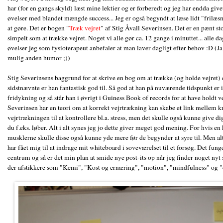
har (for en gangs skyld) læst mine lektier og er forberedt og jeg har endda giv
øvelser med blandet mængde success... Jeg er også begyndt at læse lidt "frilæs
at gøre. Det er bogen "
Træk vejret
" af Stig Åvall Severinsen. Det er en pænt s
simpelt som at trække vejret. Noget vi alle gør ca. 12 gange i minuttet... alle da
øvelser jeg som fysioterapeut anbefaler at man laver dagligt efter behov :D (Ja
mulig anden humor ;))
Stig Severinsens baggrund for at skrive en bog om at trække (og holde vejret) er 
sidstnævnte er han fantastisk god til. Så god at han på nuværende tidspunkt er
fridykning og så står han i øvrigt i Guiness Book of records for at have holdt ve
Severinsen har en teori om at korrekt vejrtrækning kan skabe et link mellem k
vejrtrækningen til at kontrollere bl.a. stress, men det skulle også kunne give
du f.eks. løber. Alt i alt synes jeg jo dette giver meget god mening. For hvis en
musklerne skulle disse også kunne yde mere før de begynder at syre til. Men a
har fået mig til at indrage mit whiteboard i soveværelset til et forsøg. Det fu
centrum og så er det min plan at smide nye post-its op når jeg finder noget nyt s
der afstikkere som "Kemi", "Kost og ernæring", "motion", "mindfulness" og "d