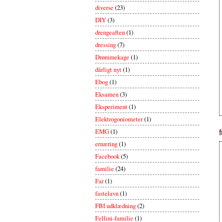
diverse
(23)
DIY
(3)
drengeaften
(1)
dressing
(7)
Drømmekage
(1)
dårligt nyt
(1)
Ebog
(1)
Eksamen
(3)
Eksperiment
(1)
Elektrogoniometer
(1)
EMG
(1)
ernæring
(1)
Facebook
(5)
familie
(24)
Far
(1)
fastelavn
(1)
FBI udklædning
(2)
Fellini-familie
(1)