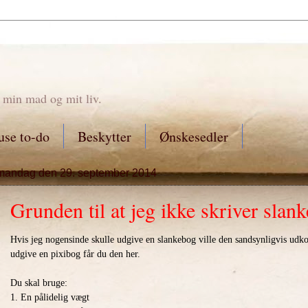
 min mad og mit liv.
se to-do
Beskytter
Ønskesedler
mandag den 29. september 2014
Grunden til at jeg ikke skriver slan
Hvis jeg nogensinde skulle udgive en slankebog ville den sandsynligvis udk
udgive en pixibog får du den her.
Du skal bruge:
1. En pålidelig vægt