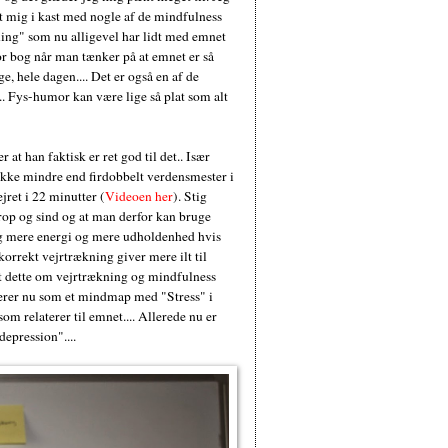
et mig i kast med nogle af de mindfulness
ning" som nu alligevel har lidt med emnet
tor bog når man tænker på at emnet er så
ge, hele dagen.... Det er også en af de
.. Fys-humor kan være lige så plat som alt
at han faktisk er ret god til det.. Især
 ikke mindre end firdobbelt verdensmester i
jret i 22 minutter (
Videoen her
). Stig
rop og sind og at man derfor kan bruge
 dig mere energi og mere udholdenhed hvis
 korrekt vejrtrækning giver mere ilt til
lt dette om vejrtrækning og mindfulness
ngerer nu som et mindmap med "Stress" i
om relaterer til emnet.... Allerede nu er
epression"....