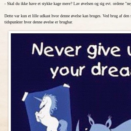
- Skal du ikke have et stykke kage mere? Lav øvelsen og sig evt. ordene "ne
Dette var kun et lille udkast hvor denne øvelse kan bruges. Ved brug af den 
tidspunkter hvor denne øvelse er brugbar.