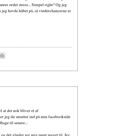
ører ordet stress... Simpel right? Og jeg
m jeg havde håbet på, så vinderchancerne er
l at det nok bliver et af
ber jeg du smutter ind på min facebookside
bage til senere...
og det glæder jeg mig pænt meget til. Jeg