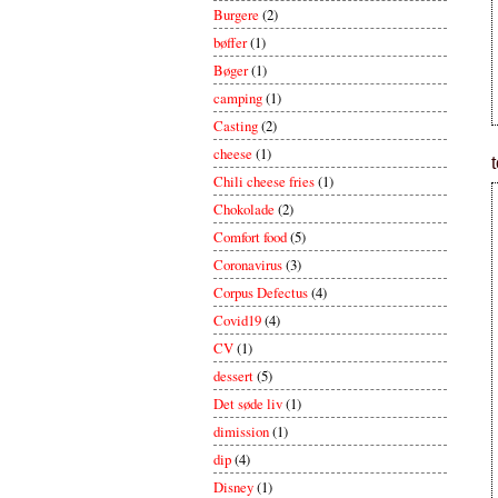
Burgere
(2)
bøffer
(1)
Bøger
(1)
camping
(1)
Casting
(2)
cheese
(1)
Chili cheese fries
(1)
Chokolade
(2)
Comfort food
(5)
Coronavirus
(3)
Corpus Defectus
(4)
Covid19
(4)
CV
(1)
dessert
(5)
Det søde liv
(1)
dimission
(1)
dip
(4)
Disney
(1)