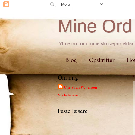
Mine Ord
Mine ord om mine skriveprojekter,
Blog
Opskrifter
Hou
Om mig
Christian W. Jensen
Vis hele min profil
Faste læsere