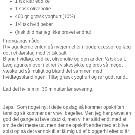
1 tsk klar eddike
1 spsk olivenolie
460 gr. græsk yoghurt (10%)
1/4 tsk hvid peber
(frisk dild har jeg ikke prøvet endnu)
Fremgangsmåde:
Riv agurkerne enten på rivejern eller i foodprocessor og læg
det i et dørslag med ½ tsk salt,
Bland hvidløg, eddike, olivenolie og den anden ½ tsk salt.
Læg agurken over i et rent viskestykke og pres så meget
væske ud så muligt og bland det sammen med
hvidløgsblandingen. Tilføj græsk yoghurt og rør godt rundt.
Lad det hvile min. 30 minutter før severing.
Jeps.. Som noget nyt i dette opslag så kommer opskriften
først og så kommer der vrøvl bagefter. Men jeg har prøvet en
god del gange at lave tzatziki, men vi har altid endt med at
smide det meste ud, men denne opskrift endte med at blive
spist op så det var nok til at få mig ud af bloggerhi efter to år