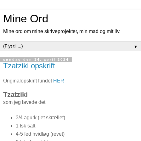
Mine Ord
Mine ord om mine skriveprojekter, min mad og mit liv.
▼
søndag den 14. april 2024
Tzatziki opskrift
Originalopskrift fundet
HER
Tzatziki
som jeg lavede det
3/4 agurk (let skrællet)
1 tsk salt
4-5 fed hvidløg (revet)