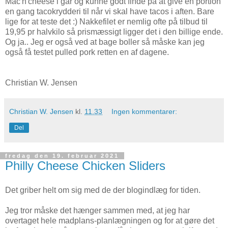
Mac'n'cheese i går og kunne godt finde på at give en portion
en gang tacokrydderi til når vi skal have tacos i aften. Bare
lige for at teste det :) Nakkefilet er nemlig ofte på tilbud til
19,95 pr halvkilo så prismæssigt ligger det i den billige ende.
Og ja.. Jeg er også ved at bage boller så måske kan jeg
også få testet pulled pork retten en af dagene.
Christian W. Jensen
Christian W. Jensen
kl.
11.33
Ingen kommentarer:
Del
fredag den 19. februar 2021
Philly Cheese Chicken Sliders
Det griber helt om sig med de der blogindlæg for tiden.
Jeg tror måske det hænger sammen med, at jeg har
overtaget hele madplans-planlægningen og for at gøre det