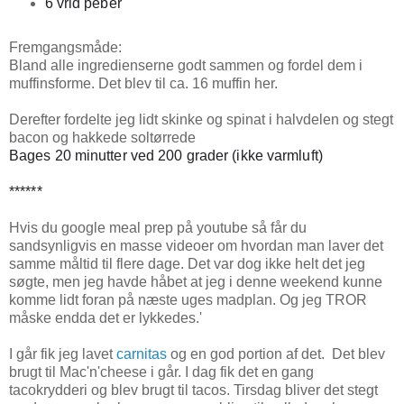
6 vrid peber
Fremgangsmåde:
Bland alle ingredienserne godt sammen og fordel dem i
muffinsforme. Det blev til ca. 16 muffin her.
Derefter fordelte jeg lidt skinke og spinat i halvdelen og stegt
bacon og hakkede soltørrede
Bages 20 minutter ved 200 grader (ikke varmluft)
******
Hvis du google meal prep på youtube så får du
sandsynligvis en masse videoer om hvordan man laver det
samme måltid til flere dage. Det var dog ikke helt det jeg
søgte, men jeg havde håbet at jeg i denne weekend kunne
komme lidt foran på næste uges madplan. Og jeg TROR
måske endda det er lykkedes.'
I går fik jeg lavet
carnitas
og en god portion af det. Det blev
brugt til Mac'n'cheese i går. I dag fik det en gang
tacokrydderi og blev brugt til tacos. Tirsdag bliver det stegt