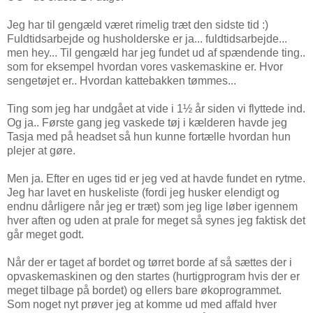
Jeg har til gengæld været rimelig træt den sidste tid :)
Fuldtidsarbejde og husholderske er ja... fuldtidsarbejde...
men hey... Til gengæld har jeg fundet ud af spændende ting..
som for eksempel hvordan vores vaskemaskine er. Hvor
sengetøjet er.. Hvordan kattebakken tømmes...
Ting som jeg har undgået at vide i 1½ år siden vi flyttede ind.
Og ja.. Første gang jeg vaskede tøj i kælderen havde jeg
Tasja med på headset så hun kunne fortælle hvordan hun
plejer at gøre.
Men ja. Efter en uges tid er jeg ved at havde fundet en rytme.
Jeg har lavet en huskeliste (fordi jeg husker elendigt og
endnu dårligere når jeg er træt) som jeg lige løber igennem
hver aften og uden at prale for meget så synes jeg faktisk det
går meget godt.
Når der er taget af bordet og tørret borde af så sættes der i
opvaskemaskinen og den startes (hurtigprogram hvis der er
meget tilbage på bordet) og ellers bare økoprogrammet.
Som noget nyt prøver jeg at komme ud med affald hver