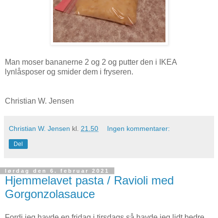
Man moser bananerne 2 og 2 og putter den i IKEA
lynlåsposer og smider dem i fryseren.
Christian W. Jensen
Christian W. Jensen
kl.
21.50
Ingen kommentarer:
Del
lørdag den 6. februar 2021
Hjemmelavet pasta / Ravioli med
Gorgonzolasauce
Fordi jeg havde en fridag i tirsdags så havde jeg lidt bedre