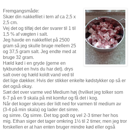
Fremgangsmåde:
Skær din nakkefilet i tern af ca 2,5 x
2,5 cm.
Vej det og tilføj det der svarer til 1 til
1,5 % af vægten i salt.
Jeg havde en nakkefilet på 2500
gram så jeg skulle bruge mellem 25
og 37,5 gram salt. Jeg endte med at
bruge 32 gram.
Hæld kød i en gryde (gerne en
tykbundet en hvis du har det). drys
salt over og hæld koldt vand ved til
det lige dækker. Hvis der stikker enkelte kødstykker op så er
det også okay.
Sæt det over varme ved Medium høj (hvilket jeg tolker som
6-7 på en 9 skala på mit komfur og få det i kog.
Når det koger skrues der lidt ned for varmen til medium av
(3-4 på min skala) og lader det simre.
og simre. Og simre. Det tog godt og vel 2-3 timer her hos
mig. Ethan siger det tager omkring 1½ til 2 timer, men jeg tror
forskellen er at han enten bruger mindre kød eller også