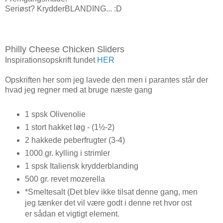
Seriøst? KrydderBLANDING... :D
Philly Cheese Chicken Sliders
Inspirationsopskrift fundet
HER
Opskriften her som jeg lavede den men i parantes står der
hvad jeg regner med at bruge næste gang
1 spsk Olivenolie
1 stort hakket løg - (1½-2)
2 hakkede peberfrugter (3-4)
1000 gr. kylling i strimler
1 spsk Italiensk krydderblanding
500 gr. revet mozerella
*Smeltesalt (Det blev ikke tilsat denne gang, men
jeg tænker det vil være godt i denne ret hvor ost
er sådan et vigtigt element.