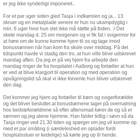
er jeg ikke synderligt imponeret..
For et par uger siden gled Tasja i indkørslen og ja... 13
skruer og en metalplade senere er hun nu ukampdygtig i
min. 6 uger hvor hun slet ikke må støtte på foden. :/ Det
skete mandag d. 25 om morgenen og vi fik fat i svigermor for
at høre om de kunne komme hjem til os og tage imod
bonussønnen når han kom fra skole over middag. På det
tidspunkt havde vi stadig den tro, at hun ville blive udskrevet
mandag aften. Da jeg er på vej hjem fra arbejde den
mandag ringer de fra hospitalet i Aalborg og fortæller at hun
er ved at blive klargjort til operation og med operation og
opvågningstid så skal vi ikke forvente hun bliver udskrevet
den dag.
Det kommer jeg hjem og fortæller til børn og svigerforældre
og det bliver besluttet at bonusbørnene tager på overnatning
hos bedsteforældrene så efter aftensmad kører de og så er
sønnen og jeg alene hjemme. Han falder tidlig i søvn så da
Tasja ringer ved 21.30 tiden og spørger om jeg vil komme op
med et par småting (i særdeleshed en oplader fordi
hospitalsstuer er kedelige) så kørte jeg op til hende.