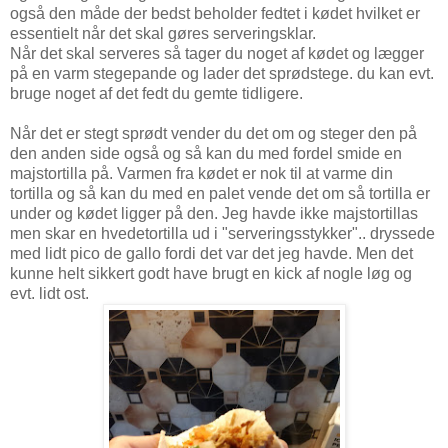
også den måde der bedst beholder fedtet i kødet hvilket er
essentielt når det skal gøres serveringsklar.
Når det skal serveres så tager du noget af kødet og lægger
på en varm stegepande og lader det sprødstege. du kan evt.
bruge noget af det fedt du gemte tidligere.
Når det er stegt sprødt vender du det om og steger den på
den anden side også og så kan du med fordel smide en
majstortilla på. Varmen fra kødet er nok til at varme din
tortilla og så kan du med en palet vende det om så tortilla er
under og kødet ligger på den. Jeg havde ikke majstortillas
men skar en hvedetortilla ud i "serveringsstykker".. dryssede
med lidt pico de gallo fordi det var det jeg havde. Men det
kunne helt sikkert godt have brugt en kick af nogle løg og
evt. lidt ost.