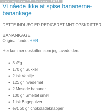
onsdag den 17. februar 2021
Vi nåede ikke at spise bananerne-
banankage
DETTE INDLÆG ER REDIGERET MHT OPSKRIFTER
BANANKAGE
Original fundet
HER
Her kommer opskriften som jeg lavede den.
3 Æg
170 gr. Sukker
2 tsk.Vanilje
125 gr. hvedemel
2 Mosede bananer
100 gr. Smeltet smør
1 tsk Bagepulver
evt. 50 gr. chokoladeknapper