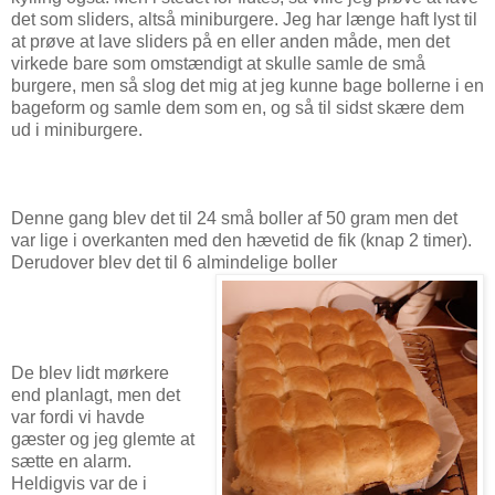
det som sliders, altså miniburgere. Jeg har længe haft lyst til
at prøve at lave sliders på en eller anden måde, men det
virkede bare som omstændigt at skulle samle de små
burgere, men så slog det mig at jeg kunne bage bollerne i en
bageform og samle dem som en, og så til sidst skære dem
ud i miniburgere.
Denne gang blev det til 24 små boller af 50 gram men det
var lige i overkanten med den hævetid de fik (knap 2 timer).
Derudover blev det til 6 almindelige boller
De blev lidt mørkere
end planlagt, men det
var fordi vi havde
gæster og jeg glemte at
sætte en alarm.
Heldigvis var de i