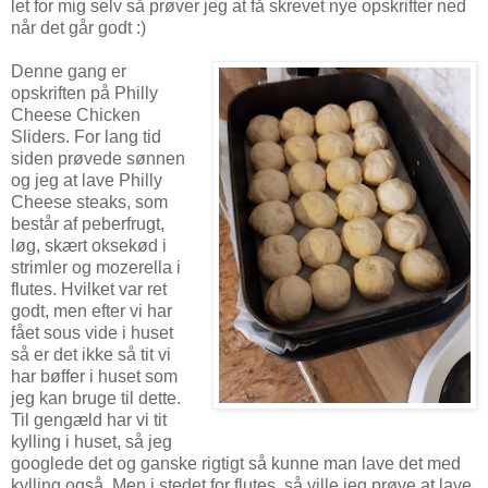
let for mig selv så prøver jeg at få skrevet nye opskrifter ned
når det går godt :)
Denne gang er
opskriften på Philly
Cheese Chicken
Sliders. For lang tid
siden prøvede sønnen
og jeg at lave Philly
Cheese steaks, som
består af peberfrugt,
løg, skært oksekød i
strimler og mozerella i
flutes. Hvilket var ret
godt, men efter vi har
fået sous vide i huset
så er det ikke så tit vi
har bøffer i huset som
jeg kan bruge til dette.
Til gengæld har vi tit
kylling i huset, så jeg
googlede det og ganske rigtigt så kunne man lave det med
kylling også. Men i stedet for flutes, så ville jeg prøve at lave