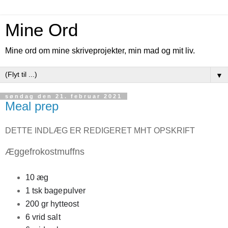
Mine Ord
Mine ord om mine skriveprojekter, min mad og mit liv.
▼
søndag den 21. februar 2021
Meal prep
DETTE INDLÆG ER REDIGERET MHT OPSKRIFT
Æggefrokostmuffns
10 æg
1 tsk bagepulver
200 gr hytteost
6 vrid salt