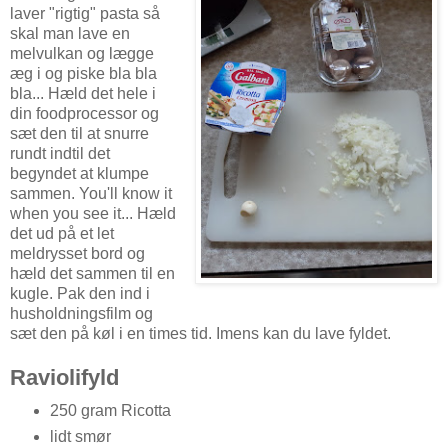
laver "rigtig" pasta så
skal man lave en
melvulkan og lægge
æg i og piske bla bla
bla... Hæld det hele i
din foodprocessor og
sæt den til at snurre
rundt indtil det
begyndet at klumpe
sammen. You'll know it
when you see it... Hæld
det ud på et let
meldrysset bord og
hæld det sammen til en
kugle. Pak den ind i
husholdningsfilm og
sæt den på køl i en times tid. Imens kan du lave fyldet.
Raviolifyld
250 gram Ricotta
lidt smør