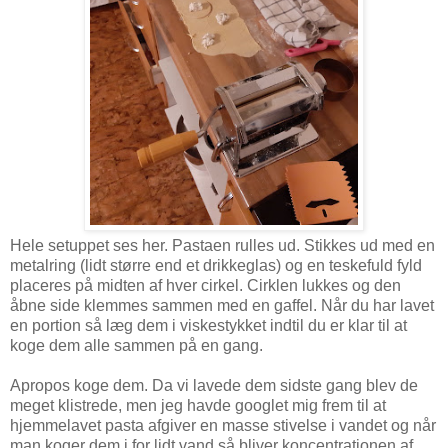
Hele setuppet ses her. Pastaen rulles ud. Stikkes ud med en
metalring (lidt større end et drikkeglas) og en teskefuld fyld
placeres på midten af hver cirkel. Cirklen lukkes og den
åbne side klemmes sammen med en gaffel. Når du har lavet
en portion så læg dem i viskestykket indtil du er klar til at
koge dem alle sammen på en gang.
Apropos koge dem. Da vi lavede dem sidste gang blev de
meget klistrede, men jeg havde googlet mig frem til at
hjemmelavet pasta afgiver en masse stivelse i vandet og når
man koger dem i for lidt vand så bliver koncentrationen af