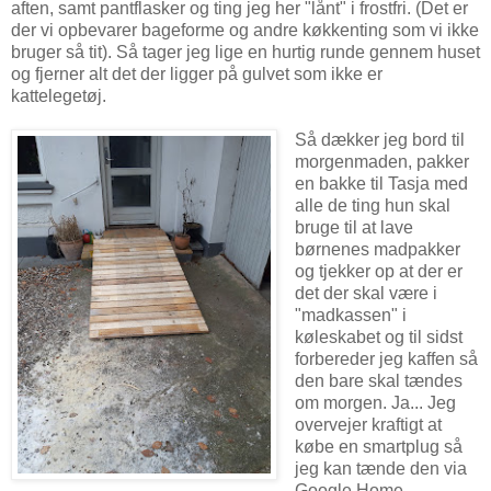
aften, samt pantflasker og ting jeg her "lånt" i frostfri. (Det er
der vi opbevarer bageforme og andre køkkenting som vi ikke
bruger så tit). Så tager jeg lige en hurtig runde gennem huset
og fjerner alt det der ligger på gulvet som ikke er
kattelegetøj.
Så dækker jeg bord til
morgenmaden, pakker
en bakke til Tasja med
alle de ting hun skal
bruge til at lave
børnenes madpakker
og tjekker op at der er
det der skal være i
"madkassen" i
køleskabet og til sidst
forbereder jeg kaffen så
den bare skal tændes
om morgen. Ja... Jeg
overvejer kraftigt at
købe en smartplug så
jeg kan tænde den via
Google Home