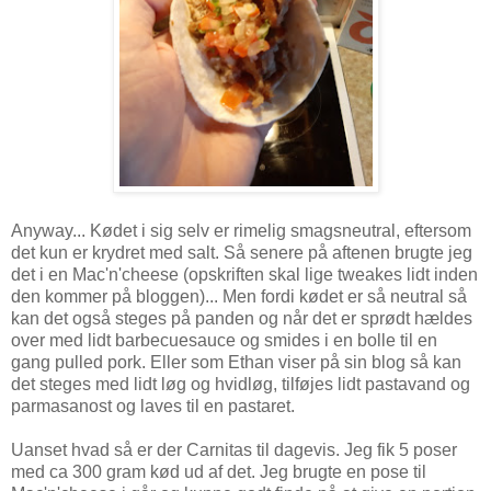
Anyway... Kødet i sig selv er rimelig smagsneutral, eftersom
det kun er krydret med salt. Så senere på aftenen brugte jeg
det i en Mac'n'cheese (opskriften skal lige tweakes lidt inden
den kommer på bloggen)... Men fordi kødet er så neutral så
kan det også steges på panden og når det er sprødt hældes
over med lidt barbecuesauce og smides i en bolle til en
gang pulled pork. Eller som Ethan viser på sin blog så kan
det steges med lidt løg og hvidløg, tilføjes lidt pastavand og
parmasanost og laves til en pastaret.
Uanset hvad så er der Carnitas til dagevis. Jeg fik 5 poser
med ca 300 gram kød ud af det. Jeg brugte en pose til