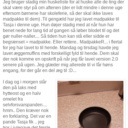
Jeg bruger stadig min huskeliste for at huske alle de ting der
skal være styr på om aftenen (der er lidt mindre i denne uge
eftersom børnene har skoleferie, så der skal ikke laves
madpakke til dem) .Til gengæld har jeg lavet madpakke til
Tasja i denne uge. Hun døjer stadig med at når hun har
benet nede for lang tid af gangen så løber blodet til og det
gør nuller-naller.... Så tiden hun kan stå eller sidde er
begrænset = madpakke. Eller rettere.. MadpakkeR... i flertal
for jeg har lavet to til hende. Mandag og tirsdag havde jeg
lavet æggemuffins med forskelligt fyld til hende. Dem skal
der nok komme en opskrift på når jeg får lavet version 2.0
senere på ugen. Jeg glæder mig allerede til vi får høns
engang, for der går en del æg til :D...
I dag og i morgen står
den på laks med
hytteost og en halv
omelet fra
selvforsvarspanden....
hmm.. Den kræver nok
en forklaring. Det var en
pande Tasja fik .. jeg
tror i julegave det første