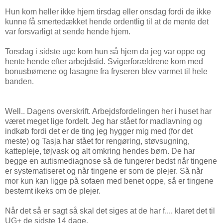
Hun kom heller ikke hjem tirsdag eller onsdag fordi de ikke
kunne få smertedækket hende ordentlig til at de mente det
var forsvarligt at sende hende hjem.
Torsdag i sidste uge kom hun så hjem da jeg var oppe og
hente hende efter arbejdstid. Svigerforældrene kom med
bonusbørnene og lasagne fra fryseren blev varmet til hele
banden.
Well.. Dagens overskrift. Arbejdsfordelingen her i huset har
været meget lige fordelt. Jeg har stået for madlavning og
indkøb fordi det er de ting jeg hygger mig med (for det
meste) og Tasja har stået for rengøring, støvsugning,
kattepleje, tøjvask og alt omkring hendes børn. De har
begge en autismediagnose så de fungerer bedst når tingene
er systematiseret og når tingene er som de plejer. Så når
mor kun kan ligge på sofaen med benet oppe, så er tingene
bestemt ikeks om de plejer.
Når det så er sagt så skal det siges at de har f.... klaret det til
UG+ de sidste 14 dage.