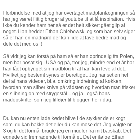
I forbindelse med at jeg har overtaget madplanlægningen så
har jeg været flittig bruger af youtube til at få inspiration. Hvis
ikke du kender ham her så er det helt sikkert gået glip af
noget. Han hedder Ethan Chlebowski og som han selv siger
så er han en madnørd der kan lide at lave bedre mad og
dele det med os :)
Så vidt jeg kan forstå på ham så er han oprindelig fra Polen,
men har bosat sig i USA og på, tror jeg, mindre end et år har
han fået opbygget sin madblog til at han kan leve af det...
Hvilket jeg bestemt synes er berettiget. Jeg har set en hel
del af hans videoer, bl.a. omkring indretning af køkken,
hvordan man sliber knive på vådsten og hvordan man frisker
en slibning op med strygestål... og ja.. også hans
madopskrifter som jeg tilføjer til bloggen her i dag.
Du kan nu enten lade kødet blive i de stykker de er kogt
som, du kan hakke det eller du kan mose det. Jeg valgte nr.
3 og til det formål brugte jeg en mudler fra mit barskab. Det
egnede sig fremragende til formålet. Det er ifølge Ethan