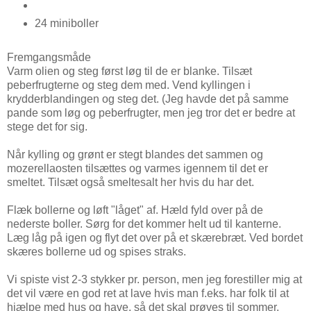
24 miniboller
Fremgangsmåde
Varm olien og steg først løg til de er blanke. Tilsæt
peberfrugterne og steg dem med. Vend kyllingen i
krydderblandingen og steg det. (Jeg havde det på samme
pande som løg og peberfrugter, men jeg tror det er bedre at
stege det for sig.
Når kylling og grønt er stegt blandes det sammen og
mozerellaosten tilsættes og varmes igennem til det er
smeltet. Tilsæt også smeltesalt her hvis du har det.
Flæk bollerne og løft "låget" af. Hæld fyld over på de
nederste boller. Sørg for det kommer helt ud til kanterne.
Læg låg på igen og flyt det over på et skærebræt. Ved bordet
skæres bollerne ud og spises straks.
Vi spiste vist 2-3 stykker pr. person, men jeg forestiller mig at
det vil være en god ret at lave hvis man f.eks. har folk til at
hjælpe med hus og have, så det skal prøves til sommer.