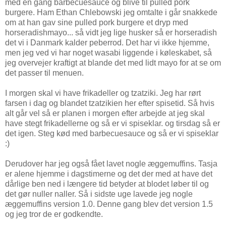
med en gang barbecuesauce og blive til pulled pork
burgere. Ham Ethan Chlebowski jeg omtalte i går snakkede
om at han gav sine pulled pork burgere et dryp med
horseradishmayo... så vidt jeg lige husker så er horseradish
det vi i Danmark kalder peberrod. Det har vi ikke hjemme,
men jeg ved vi har noget wasabi liggende i køleskabet, så
jeg overvejer kraftigt at blande det med lidt mayo for at se om
det passer til menuen.
I morgen skal vi have frikadeller og tzatziki. Jeg har rørt
farsen i dag og blandet tzatzikien her efter spisetid. Så hvis
alt går vel så er planen i morgen efter arbejde at jeg skal
have stegt frikadellerne og så er vi spiseklar. og tirsdag så er
det igen. Steg kød med barbecuesauce og så er vi spiseklar
:)
Derudover har jeg også fået lavet nogle æggemuffins. Tasja
er alene hjemme i dagstimerne og det der med at have det
dårlige ben ned i længere tid betyder at blodet løber til og
det gør nuller naller. Så i sidste uge lavede jeg nogle
æggemuffins version 1.0. Denne gang blev det version 1.5
og jeg tror de er godkendte.