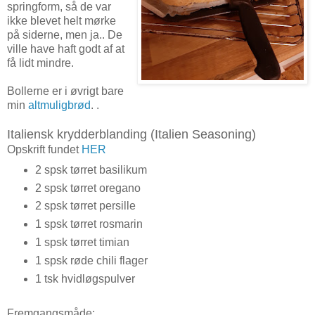
springform, så de var
ikke blevet helt mørke
på siderne, men ja.. De
ville have haft godt af at
få lidt mindre.
Bollerne er i øvrigt bare
min
altmuligbrød
. .
Italiensk krydderblanding (Italien Seasoning)
Opskrift fundet
HER
2 spsk tørret basilikum
2 spsk tørret oregano
2 spsk tørret persille
1 spsk tørret rosmarin
1 spsk tørret timian
1 spsk røde chili flager
1 tsk hvidløgspulver
Fremgangsmåde: