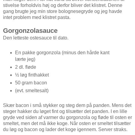
stivelse forholdvis høj og derfor bliver det klistret. Denne
gang brugte jeg min store bolognesegryde og jeg havde
intet problem med klistret pasta.
Gorgonzolasauce
Den letteste ostesauce til dato.
En pakke gorgonzola (minus den hårde kant
lærte jeg)
2 dl. fløde
½ løg finthakket
50 gram bacon
(evt. smeltesalt)
Skær bacon i små stykker og steg dem på panden. Mens det
steger hakker du løget fint og tilsætter det panden. I en lille
gryde ved siden af varmer du gorgonzola og fløde til osten er
smeltet, men det må ikke koge. Når osten er smeltet tilsætter
du løg og bacon og lader det koge igennem. Server straks.