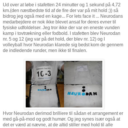
Ud over at løbe i stafetten 24 minutter og 1 sekund på 4,72
km.(den næstbedste tid af de fire der var på mit hold ;)) så
bidrog jeg også med en kage... For lets face it ... Neurodans
medarbejdere er nok ikke blevet ansat for deres evner til
fysiske udfoldelser. Jeg tror ikke der var en eneste vunden
kamp i tovtrækning eller fodbold. I stafetten blev Neurodan
nr. 5 og 12 (jeg var på det hold, der blev nr. 12) og I
volleyball hvor Neurodan klarede sig bedst kom de gennem
de indledende runder, men ikke til finalen.
Hvor Neurodan derimod brilliere til sådan et arrangement er
med gå-på-mod og godt humør. Og jeg synes især også at
det er værd at nævne, at de altid stiller med hold til alle