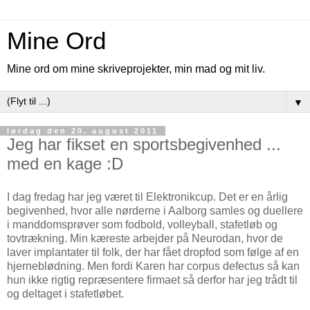
Mine Ord
Mine ord om mine skriveprojekter, min mad og mit liv.
▼
lørdag den 20. august 2011
Jeg har fikset en sportsbegivenhed ...
med en kage :D
I dag fredag har jeg været til Elektronikcup. Det er en årlig
begivenhed, hvor alle nørderne i Aalborg samles og duellere
i manddomsprøver som fodbold, volleyball, stafetløb og
tovtrækning. Min kæreste arbejder på Neurodan, hvor de
laver implantater til folk, der har fået dropfod som følge af en
hjerneblødning. Men fordi Karen har corpus defectus så kan
hun ikke rigtig repræsentere firmaet så derfor har jeg trådt til
og deltaget i stafetløbet.